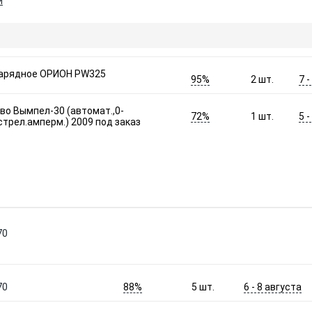
и
зарядное ОРИОН РW325
95%
7 
2
шт.
во Вымпел-30 (автомат.,0-
72%
5 
1
шт.
стрел.амперм.) 2009 под заказ
70
88%
6 - 8 августа
70
5
шт.