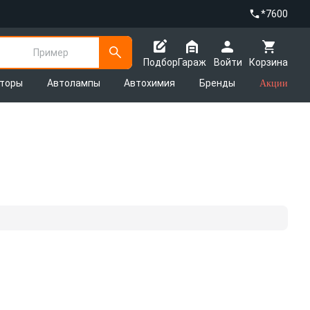
*7600
Пример
Подбор
Гараж
Войти
Корзина
яторы
Автолампы
Автохимия
Бренды
Акции