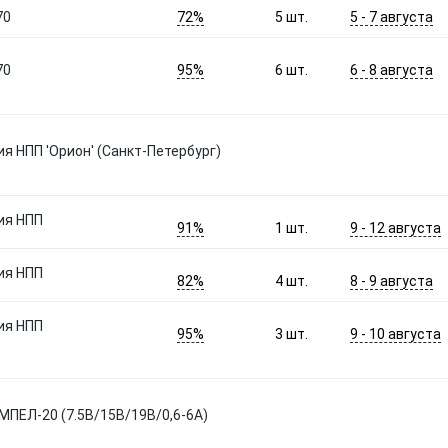
72%
5 - 7 августа
70
5
шт.
95%
6 - 8 августа
70
6
шт.
я НПП 'Орион' (Санкт-Петербург)
ия НПП
91%
9 - 12 августа
1
шт.
ия НПП
82%
8 - 9 августа
4
шт.
ия НПП
95%
9 - 10 августа
3
шт.
ЕЛ-20 (7.5В/15В/19B/0,6-6А)