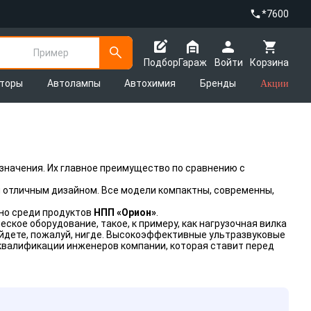
*7600
Пример
Подбор
Гараж
Войти
Корзина
яторы
Автолампы
Автохимия
Бренды
Акции
значения. Их главное преимущество по сравнению с
и отличным дизайном. Все модели компактны, современны,
жно среди продуктов
НПП «Орион»
.
кое оборудование, такое, к примеру, как нагрузочная вилка
найдете, пожалуй, нигде. Высокоэффективные ультразвуковые
квалификации инженеров компании, которая ставит перед