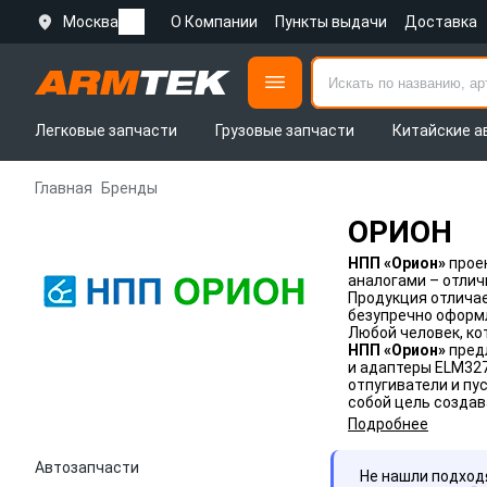
Москва
О Компании
Пункты выдачи
Доставка
Легковые запчасти
Грузовые запчасти
Китайские а
Главная
Бренды
ОРИОН
НПП «Орион»
проек
аналогами – отлич
Продукция отличае
безупречно оформ
Любой человек, ко
НПП «Орион»
предл
и адаптеры ELM327
отпугиватели и пу
собой цель созда
Подробнее
Автозапчасти
Не нашли подхо