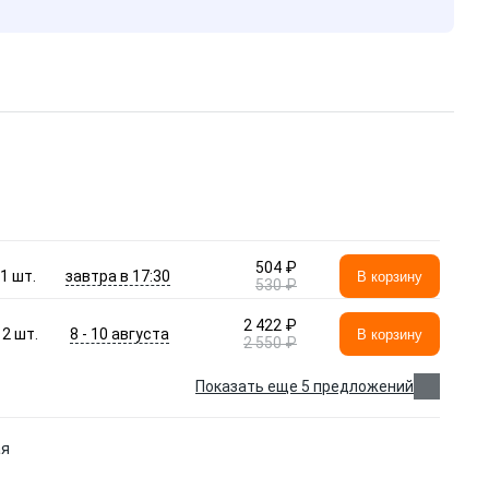
504 ₽
завтра в 17:30
1
шт.
В корзину
530 ₽
2 422 ₽
8 - 10 августа
2
шт.
В корзину
2 550 ₽
Показать еще 5 предложений
ая