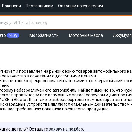
Вакансии
Поставщикам
Оптовым покупателям
вто
NEW
Мотозапчасти
Моторные масла
Аккумул
тирует и поставляет на рынок серию товаров автомобильного на
ное качество в сочетании с доступными ценами.
тся не только прекрасными техническими характеристиками, но 
лены.
торому небезразличен его автомобиль, найдет именно то, что ну
агает практически все возможные автоаксессуары и диагностичес
 USB и Bluetooth, а такого выбора бортовых компьютеров вы не 
ско-зарядные устройства являются отдельным доказательством 
вать востребованную полезную покупателю продукцию.
дящую деталь? Оставьте
заявку на подбор
.