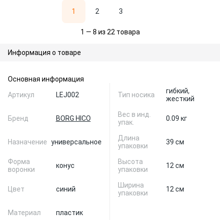
1
2
3
1 — 8 из 22 товара
Информация о товаре
Основная информация
гибкий,
Артикул
LEJ002
Тип носика
жесткий
Вес в инд.
Бренд
BORG HICO
0.09 кг
упак.
Длина
Назначение
универсальное
39 см
упаковки
Форма
Высота
конус
12 см
воронки
упаковки
Ширина
Цвет
синий
12 см
упаковки
Материал
пластик