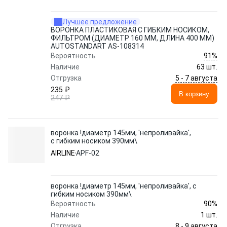
Лучшее предложение
ВОРОНКА ПЛАСТИКОВАЯ С ГИБКИМ НОСИКОМ,
ФИЛЬТРОМ (ДИАМЕТР 160 ММ, ДЛИНА 400 ММ)
AUTOSTANDART AS-108314
91%
Вероятность
Наличие
63 шт.
5 - 7 августа
Отгрузка
235 ₽
В корзину
247 ₽
воронка !диаметр 145мм, 'непроливайка',
с гибким носиком 390мм\
AIRLINE
APF-02
воронка !диаметр 145мм, 'непроливайка', с
гибким носиком 390мм\
90%
Вероятность
Наличие
1 шт.
8 - 9 августа
Отгрузка