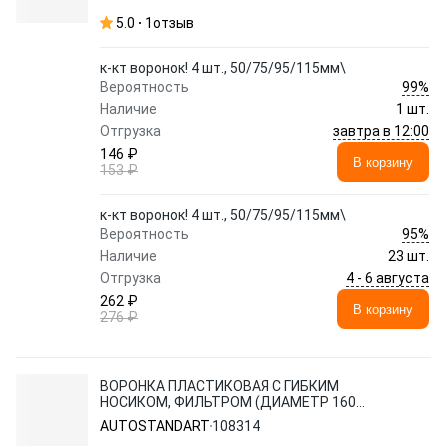
5.0
1
отзыв
к-кт воронок! 4 шт., 50/75/95/115мм\
99%
Вероятность
Наличие
1 шт.
завтра в 12:00
Отгрузка
146 ₽
В корзину
153 ₽
к-кт воронок! 4 шт., 50/75/95/115мм\
95%
Вероятность
Наличие
23 шт.
4 - 6 августа
Отгрузка
262 ₽
В корзину
276 ₽
ВОРОНКА ПЛАСТИКОВАЯ С ГИБКИМ
НОСИКОМ, ФИЛЬТРОМ (ДИАМЕТР 160
ММ, ДЛИНА 400 ММ) AUTOSTANDART AS-
AUTOSTANDART
108314
108314