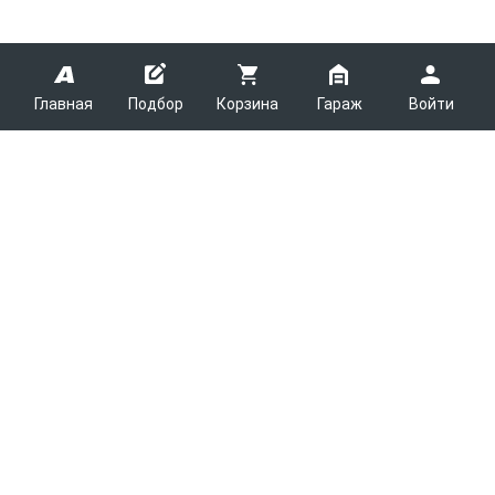
Главная
Подбор
Корзина
Гараж
Войти
ARMTEK
О Компании
Покупателям
Контакты
Как сделать заказ
Партнерам
Новости
Доставка
Поставщикам
Каталоги
Вакансии