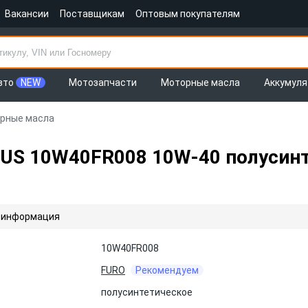
Вакансии
Поставщикам
Оптовым покупателям
вто
NEW
Мотозапчасти
Моторные масла
Аккумул
рные масла
US 10W40FR008 10W-40 полусинте
 информация
10W40FR008
FURO
Рекомендуем
полусинтетическое