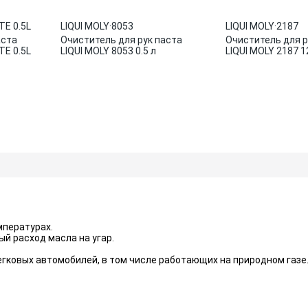
E 0.5L
LIQUI MOLY
·
8053
LIQUI MOLY
·
2187
аста
Очиститель для рук паста
Очиститель для р
E 0.5L
LIQUI MOLY 8053 0.5 л
LIQUI MOLY 2187 1
мпературах.
й расход масла на угар.
гковых автомобилей, в том числе работающих на природном газе