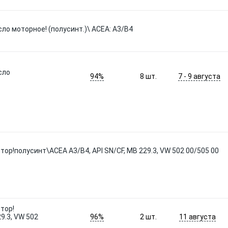
сло моторное! (полусинт.)\ ACEA: A3/B4
сло
94%
7 - 9 августа
8
шт.
тор!полусинт\ACEA A3/B4, API SN/CF, MB 229.3, VW 502 00/505 00
тор!
96%
11 августа
9.3, VW 502
2
шт.