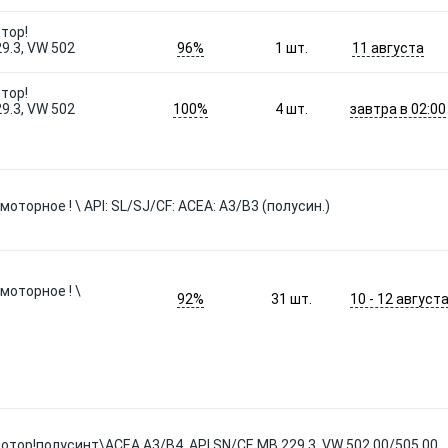
тор!
96%
11 августа
9.3, VW 502
1
шт.
тор!
100%
завтра в 02:00
9.3, VW 502
4
шт.
оторное ! \ API: SL/SJ/CF: ACEA: A3/B3 (полусин.)
моторное ! \
92%
10 - 12 август
31
шт.
отор!полусинт\ACEA A3/B4, API SN/CF, MB 229.3, VW 502 00/505 00