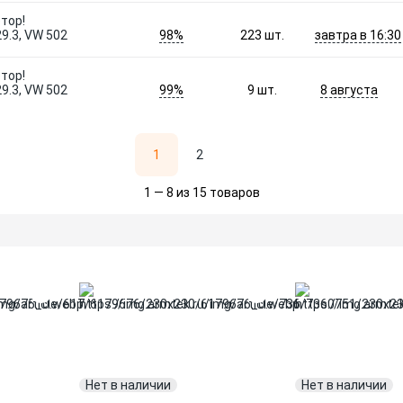
тор!
98%
завтра в 16:30
9.3, VW 502
223
шт.
тор!
99%
8 августа
9.3, VW 502
9
шт.
1
2
1 — 8 из 15 товаров
Нет в наличии
Нет в наличии