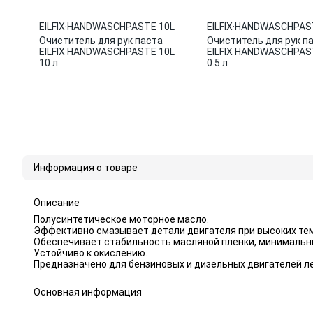
EILFIX
·
HANDWASCHPASTE 10L
EILFIX
·
HANDWASCHPAST
Очиститель для рук паста
Очиститель для рук п
EILFIX HANDWASCHPASTE 10L
EILFIX HANDWASCHPAST
10 л
0.5 л
Информация о товаре
Описание
Полусинтетическое моторное масло.
Эффективно смазывает детали двигателя при высоких те
Обеспечивает стабильность масляной пленки, минимальны
Устойчиво к окислению.
Предназначено для бензиновых и дизельных двигателей ле
Основная информация