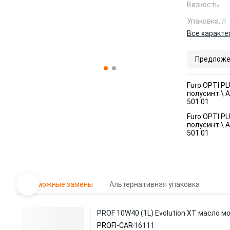
Вязкость
Упаковка, л
Все характе
Предложе
Furo OPTI P
полусинт.\ A
501.01
Furo OPTI P
полусинт.\ A
501.01
Возможные замены
Альтернативная упаковка
PROF 10W40 (1L) Evolution XT масло мо
PROFI-CAR
16111