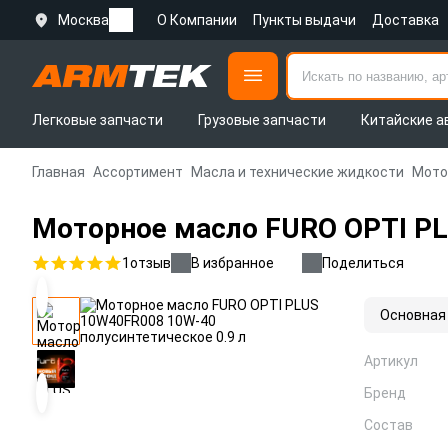
Москва
О Компании
Пункты выдачи
Доставка
Легковые запчасти
Грузовые запчасти
Китайские а
Главная
Ассортимент
Масла и технические жидкости
Мото
Моторное масло FURO OPTI PL
1
отзыв
В избранное
Поделиться
Основная
Артикул
Бренд
Состав