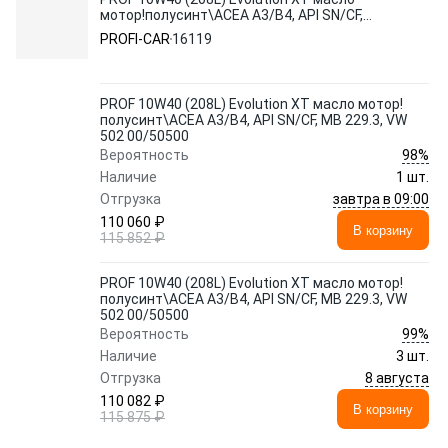
мотор!полусинт\ACEA A3/B4, API SN/CF,
MB 229.3, VW 502 00/50500
PROFI-CAR
16119
PROF 10W40 (208L) Evolution XT масло мотор!
полусинт\ACEA A3/B4, API SN/CF, MB 229.3, VW
502 00/50500
98%
Вероятность
Наличие
1 шт.
завтра в 09:00
Отгрузка
110 060 ₽
В корзину
115 852 ₽
PROF 10W40 (208L) Evolution XT масло мотор!
полусинт\ACEA A3/B4, API SN/CF, MB 229.3, VW
502 00/50500
99%
Вероятность
Наличие
3 шт.
8 августа
Отгрузка
110 082 ₽
В корзину
115 875 ₽