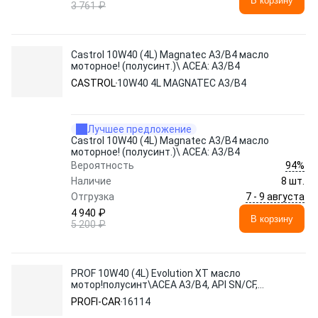
В корзину
3 761 ₽
Castrol 10W40 (4L) Magnatec A3/B4 масло
моторное! (полусинт.)\ ACEA: A3/B4
CASTROL
10W40 4L MAGNATEC A3/B4
Лучшее предложение
Castrol 10W40 (4L) Magnatec A3/B4 масло
моторное! (полусинт.)\ ACEA: A3/B4
94%
Вероятность
Наличие
8 шт.
7 - 9 августа
Отгрузка
4 940 ₽
В корзину
5 200 ₽
PROF 10W40 (4L) Evolution XT масло
мотор!полусинт\ACEA A3/B4, API SN/CF,
MB 229.3, VW 502 00/505 00
PROFI-CAR
16114