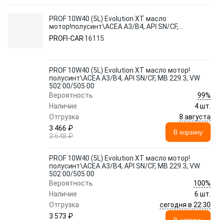
PROF 10W40 (5L) Evolution XT масло
мотор!полусинт\ACEA A3/B4, API SN/CF,
MB 229.3, VW 502 00/505 00
PROFI-CAR
16115
PROF 10W40 (5L) Evolution XT масло мотор!
полусинт\ACEA A3/B4, API SN/CF, MB 229.3, VW
502 00/505 00
99%
Вероятность
Наличие
4 шт.
8 августа
Отгрузка
3 466 ₽
В корзину
3 648 ₽
PROF 10W40 (5L) Evolution XT масло мотор!
полусинт\ACEA A3/B4, API SN/CF, MB 229.3, VW
502 00/505 00
100%
Вероятность
Наличие
6 шт.
сегодня в 22:30
Отгрузка
3 573 ₽