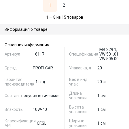
1
2
1 — 8 из 15 товаров
Информация о товаре
Основная информация
MB 229.1,
Артикул
16117
Спецификация
VW 501.01,
VW 505.00
Бренд
PROFI-CAR
Упаковка, л
20
Гарантия
Вес в инд.
1 год
20 кг
производителя
упак.
Длина
Состав
полусинтетическое
1 см
упаковки
Высота
Вязкость
10W-40
1 см
упаковки
Классификация
Ширина
CF,
SL
1 см
API
упаковки