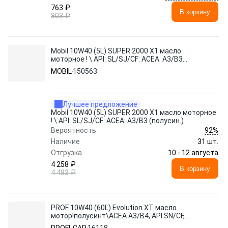
763 ₽
В корзину
803 ₽
Mobil 10W40 (5L) SUPER 2000 X1 масло
моторное ! \ API: SL/SJ/CF: ACEA: A3/B3
(полусин.)
MOBIL
150563
Лучшее предложение
Mobil 10W40 (5L) SUPER 2000 X1 масло моторное
! \ API: SL/SJ/CF: ACEA: A3/B3 (полусин.)
92%
Вероятность
Наличие
31 шт.
10 - 12 августа
Отгрузка
4 258 ₽
В корзину
4 483 ₽
PROF 10W40 (60L) Evolution XT масло
мотор!полусинт\ACEA A3/B4, API SN/CF,
MB 229.3, VW 502 00/505 00