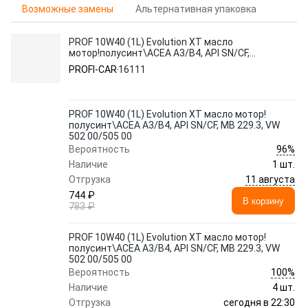
Возможные замены
Альтернативная упаковка
PROF 10W40 (1L) Evolution XT масло
мотор!полусинт\ACEA A3/B4, API SN/CF,
MB 229.3, VW 502 00/505 00
PROFI-CAR
16111
PROF 10W40 (1L) Evolution XT масло мотор!
полусинт\ACEA A3/B4, API SN/CF, MB 229.3, VW
502 00/505 00
96%
Вероятность
Наличие
1 шт.
11 августа
Отгрузка
744 ₽
В корзину
783 ₽
PROF 10W40 (1L) Evolution XT масло мотор!
полусинт\ACEA A3/B4, API SN/CF, MB 229.3, VW
502 00/505 00
100%
Вероятность
Наличие
4 шт.
сегодня в 22:30
Отгрузка