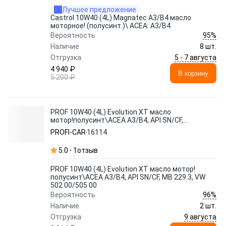
Лучшее предложение
Castrol 10W40 (4L) Magnatec A3/B4 масло
моторное! (полусинт.)\ ACEA: A3/B4
95%
Вероятность
Наличие
8 шт.
5 - 7 августа
Отгрузка
4 940 ₽
В корзину
5 200 ₽
PROF 10W40 (4L) Evolution XT масло
мотор!полусинт\ACEA A3/B4, API SN/CF,
MB 229.3, VW 502 00/505 00
PROFI-CAR
16114
5.0
1
отзыв
PROF 10W40 (4L) Evolution XT масло мотор!
полусинт\ACEA A3/B4, API SN/CF, MB 229.3, VW
502 00/505 00
96%
Вероятность
Наличие
2 шт.
9 августа
Отгрузка