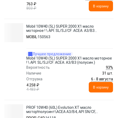
763 ₽
В корзину
803 ₽
Mobil 10W40 (5L) SUPER 2000 X1 масло
моторное ! \ API: SL/SJ/CF: ACEA: A3/B3
(полусин.)
MOBIL
150563
Лучшее предложение
Mobil 10W40 (5L) SUPER 2000 X1 масло моторное
! \ API: SL/SJ/CF: ACEA: A3/B3 (полусин.)
93%
Вероятность
Наличие
31 шт.
6 - 8 августа
Отгрузка
4 258 ₽
В корзину
4 483 ₽
PROF 10W40 (60L) Evolution XT масло
мотор!полусинт\ACEA A3/B4, API SN/CF,
MB 229.3, VW 502 00/505 00