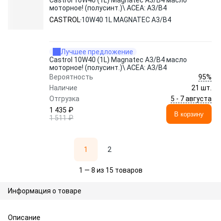
Castrol 10W40 (1L) Magnatec A3/B4 масло
моторное! (полусинт.)\ ACEA: A3/B4
CASTROL
10W40 1L MAGNATEC A3/B4
Лучшее предложение
Castrol 10W40 (1L) Magnatec A3/B4 масло
моторное! (полусинт.)\ ACEA: A3/B4
95%
Вероятность
Наличие
21 шт.
5 - 7 августа
Отгрузка
1 435 ₽
В корзину
1 511 ₽
1
2
1 — 8 из 15 товаров
Информация о товаре
Описание