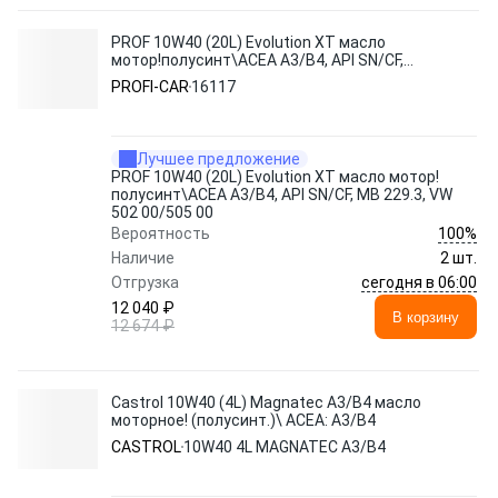
PROF 10W40 (20L) Evolution XT масло
мотор!полусинт\ACEA A3/B4, API SN/CF,
MB 229.3, VW 502 00/505 00
PROFI-CAR
16117
Лучшее предложение
PROF 10W40 (20L) Evolution XT масло мотор!
полусинт\ACEA A3/B4, API SN/CF, MB 229.3, VW
502 00/505 00
100%
Вероятность
Наличие
2 шт.
сегодня в 06:00
Отгрузка
12 040 ₽
В корзину
12 674 ₽
Castrol 10W40 (4L) Magnatec A3/B4 масло
моторное! (полусинт.)\ ACEA: A3/B4
CASTROL
10W40 4L MAGNATEC A3/B4