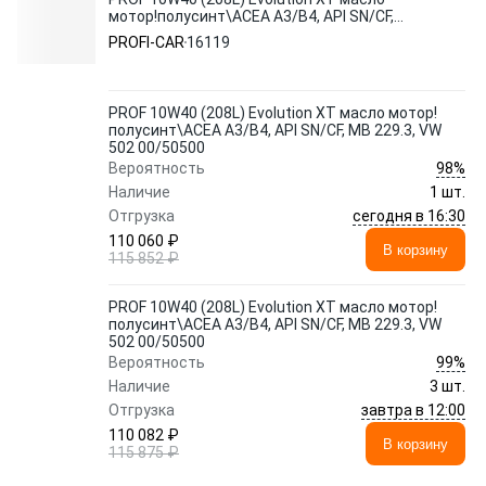
мотор!полусинт\ACEA A3/B4, API SN/CF,
MB 229.3, VW 502 00/50500
PROFI-CAR
16119
PROF 10W40 (208L) Evolution XT масло мотор!
полусинт\ACEA A3/B4, API SN/CF, MB 229.3, VW
502 00/50500
98%
Вероятность
Наличие
1 шт.
сегодня в 16:30
Отгрузка
110 060 ₽
В корзину
115 852 ₽
PROF 10W40 (208L) Evolution XT масло мотор!
полусинт\ACEA A3/B4, API SN/CF, MB 229.3, VW
502 00/50500
99%
Вероятность
Наличие
3 шт.
завтра в 12:00
Отгрузка
110 082 ₽
В корзину
115 875 ₽