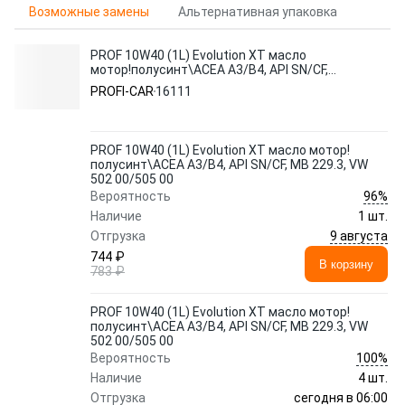
Возможные замены
Альтернативная упаковка
PROF 10W40 (1L) Evolution XT масло
мотор!полусинт\ACEA A3/B4, API SN/CF,
MB 229.3, VW 502 00/505 00
PROFI-CAR
16111
PROF 10W40 (1L) Evolution XT масло мотор!
полусинт\ACEA A3/B4, API SN/CF, MB 229.3, VW
502 00/505 00
96%
Вероятность
Наличие
1 шт.
9 августа
Отгрузка
744 ₽
В корзину
783 ₽
PROF 10W40 (1L) Evolution XT масло мотор!
полусинт\ACEA A3/B4, API SN/CF, MB 229.3, VW
502 00/505 00
100%
Вероятность
Наличие
4 шт.
сегодня в 06:00
Отгрузка