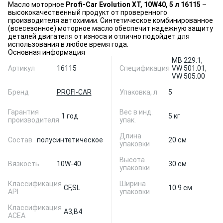
Масло моторное
Profi-Car Evolution XT, 10W40, 5 л 16115
–
высококачественный продукт от проверенного
производителя автохимии. Синтетическое комбинированное
(всесезонное) моторное масло обеспечит надежную защиту
деталей двигателя от износа и отлично подойдет для
использования в любое время года.
Основная информация
MB 229.1,
Артикул
16115
Спецификация
VW 501.01,
VW 505.00
Бренд
PROFI-CAR
Упаковка, л
5
Гарантия
Вес в инд.
1 год
5 кг
производителя
упак.
Длина
Состав
полусинтетическое
20 см
упаковки
Высота
Вязкость
10W-40
30 см
упаковки
Классификация
Ширина
CF,
SL
10.9 см
API
упаковки
Классификация
A3,
B4
ACEA