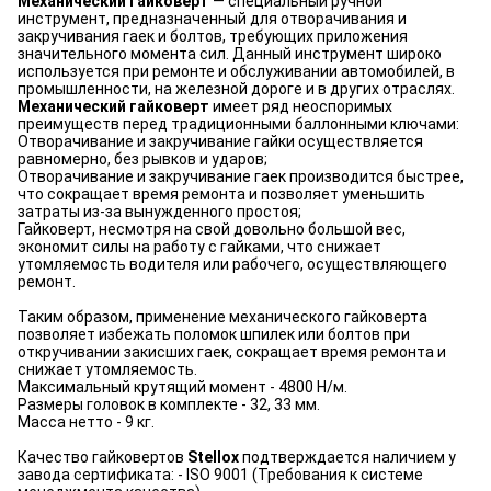
Механический гайковерт
— специальный ручной
инструмент, предназначенный для отворачивания и
закручивания гаек и болтов, требующих приложения
значительного момента сил. Данный инструмент широко
используется при ремонте и обслуживании автомобилей, в
промышленности, на железной дороге и в других отраслях.
Механический гайковерт
имеет ряд неоспоримых
преимуществ перед традиционными баллонными ключами:
Отворачивание и закручивание гайки осуществляется
равномерно, без рывков и ударов;
Отворачивание и закручивание гаек производится быстрее,
что сокращает время ремонта и позволяет уменьшить
затраты из-за вынужденного простоя;
Гайковерт, несмотря на свой довольно большой вес,
экономит силы на работу с гайками, что снижает
утомляемость водителя или рабочего, осуществляющего
ремонт.
Таким образом, применение механического гайковерта
позволяет избежать поломок шпилек или болтов при
откручивании закисших гаек, сокращает время ремонта и
снижает утомляемость.
Максимальный крутящий момент - 4800 Н/м.
Размеры головок в комплекте - 32, 33 мм.
Масса нетто - 9 кг.
Качество гайковертов
Stellox
подтверждается наличием у
завода сертификата: - ISO 9001 (Требования к системе