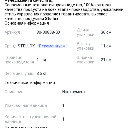
менеджмента качества).
Современные технологии производства, 100% контроль
качества продукта на всех этапах производства, уникальный
стиль управления позволяет гарантировать высокое
качество продукции
Stellox
.
Основная информация
Длина
Артикул
80-00808-SX
36 см
упаковки
Высота
Бренд
STELLOX
Рекомендуем
11 см
упаковки
Гарантия
Ширина
1 год
21 см
производителя
упаковки
Вес в инд. упак.
8.5 кг
Техническая информация
Описание
Инструмент
Упаковочная единица
1
Количество в упаковочной
1
единице