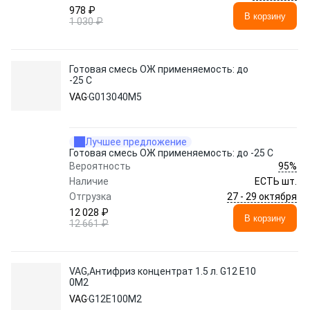
978 ₽
В корзину
1 030 ₽
Готовая смесь ОЖ применяемость: до
-25 C
VAG
G013040M5
Лучшее предложение
Готовая смесь ОЖ применяемость: до -25 C
95%
Вероятность
Наличие
ЕСТЬ шт.
27 - 29 октября
Отгрузка
12 028 ₽
В корзину
12 661 ₽
VAG,Антифриз концентрат 1.5 л. G12 E10
0M2
VAG
G12E100M2