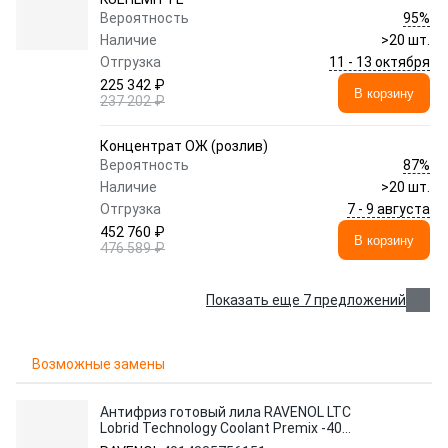
95%
Вероятность
Наличие
>20 шт.
11 - 13 октября
Отгрузка
225 342 ₽
В корзину
237 202 ₽
Концентрат ОЖ (розлив)
87%
Вероятность
Наличие
>20 шт.
7 - 9 августа
Отгрузка
452 760 ₽
В корзину
476 589 ₽
Показать еще 7 предложений
Возможные замены
Антифриз готовый лила RAVENOL LTC
Lobrid Technology Coolant Premix -40
C12++ (5л)