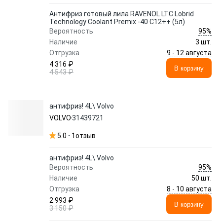
Антифриз готовый лила RAVENOL LTC Lobrid
Technology Coolant Premix -40 C12++ (5л)
95%
Вероятность
Наличие
3 шт.
9 - 12 августа
Отгрузка
4 316 ₽
В корзину
4 543 ₽
антифриз! 4L\ Volvo
VOLVO
31439721
5.0
1
отзыв
антифриз! 4L\ Volvo
95%
Вероятность
Наличие
50 шт.
8 - 10 августа
Отгрузка
2 993 ₽
В корзину
3 150 ₽