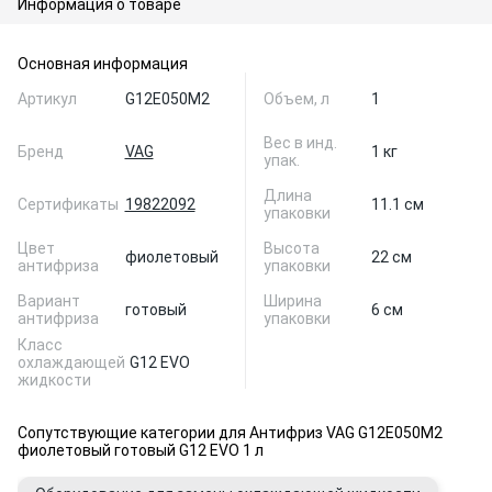
Информация о товаре
Основная информация
Артикул
G12E050M2
Объем, л
1
Вес в инд.
Бренд
VAG
1 кг
упак.
Длина
Сертификаты
19822092
11.1 см
упаковки
Цвет
Высота
фиолетовый
22 см
антифриза
упаковки
Вариант
Ширина
готовый
6 см
антифриза
упаковки
Класс
охлаждающей
G12 EVO
жидкости
Сопутствующие категории для Антифриз VAG G12E050M2
фиолетовый готовый G12 EVO 1 л