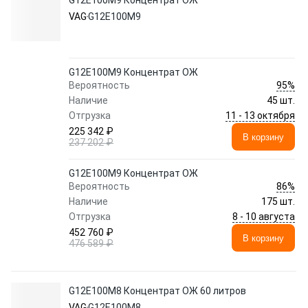
G12E100M9 Концентрат ОЖ
VAG
G12E100M9
G12E100M9 Концентрат ОЖ
95%
Вероятность
Наличие
45 шт.
11 - 13 октября
Отгрузка
225 342 ₽
В корзину
237 202 ₽
G12E100M9 Концентрат ОЖ
86%
Вероятность
Наличие
175 шт.
8 - 10 августа
Отгрузка
452 760 ₽
В корзину
476 589 ₽
G12E100M8 Концентрат ОЖ 60 литров
VAG
G12E100M8