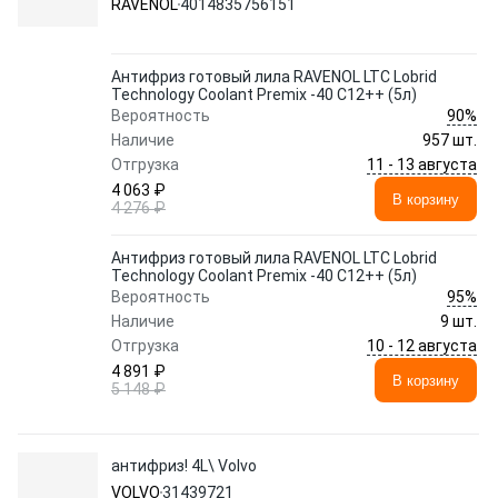
RAVENOL
4014835756151
Антифриз готовый лила RAVENOL LTC Lobrid
Technology Coolant Premix -40 C12++ (5л)
90%
Вероятность
Наличие
957 шт.
11 - 13 августа
Отгрузка
4 063 ₽
В корзину
4 276 ₽
Антифриз готовый лила RAVENOL LTC Lobrid
Technology Coolant Premix -40 C12++ (5л)
95%
Вероятность
Наличие
9 шт.
10 - 12 августа
Отгрузка
4 891 ₽
В корзину
5 148 ₽
антифриз! 4L\ Volvo
VOLVO
31439721