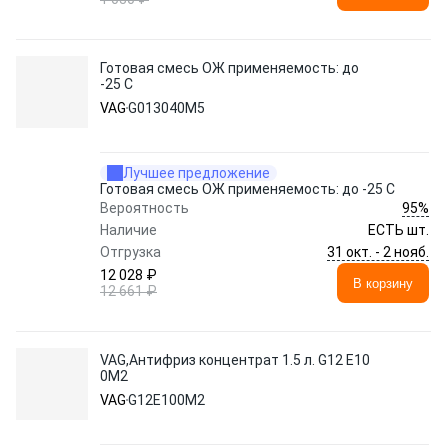
Готовая смесь ОЖ применяемость: до
-25 C
VAG
G013040M5
Лучшее предложение
Готовая смесь ОЖ применяемость: до -25 C
95%
Вероятность
Наличие
ЕСТЬ шт.
31 окт. - 2 нояб.
Отгрузка
12 028 ₽
В корзину
12 661 ₽
VAG,Антифриз концентрат 1.5 л. G12 E10
0M2
VAG
G12E100M2