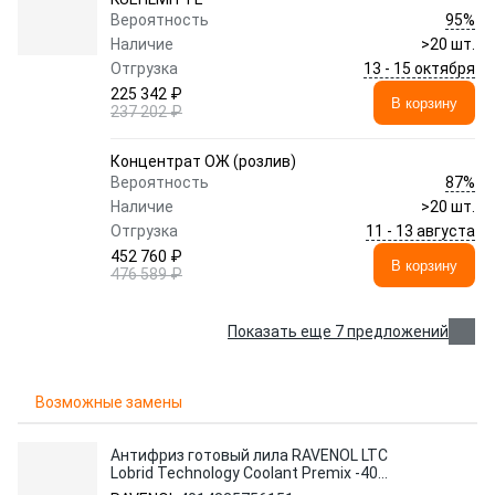
95%
Вероятность
Наличие
>20 шт.
13 - 15 октября
Отгрузка
225 342 ₽
В корзину
237 202 ₽
Концентрат ОЖ (розлив)
87%
Вероятность
Наличие
>20 шт.
11 - 13 августа
Отгрузка
452 760 ₽
В корзину
476 589 ₽
Показать еще 7 предложений
Возможные замены
Антифриз готовый лила RAVENOL LTC
Lobrid Technology Coolant Premix -40
C12++ (5л)