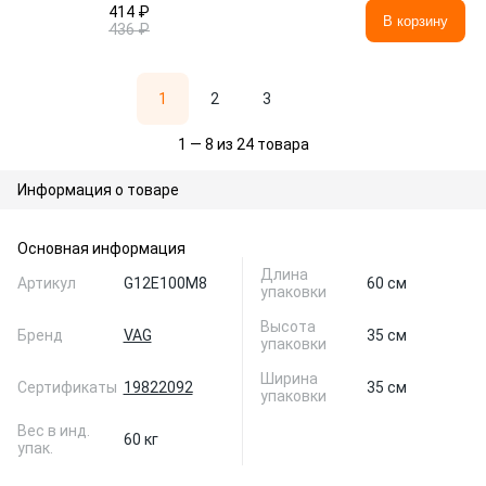
414 ₽
В корзину
436 ₽
1
2
3
1 — 8 из 24 товара
Информация о товаре
Основная информация
Длина
Артикул
G12E100M8
60 см
упаковки
Высота
Бренд
VAG
35 см
упаковки
Ширина
Сертификаты
19822092
35 см
упаковки
Вес в инд.
60 кг
упак.