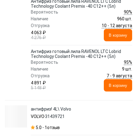
Антифриз готовый лила RAVENOL LTC Lobrid
Technology Coolant Premix -40 C12++ (5л)
90%
Вероятность
Наличие
960 шт.
10 - 12 августа
Отгрузка
4 063 ₽
В корзину
4 276 ₽
Антифриз готовый лила RAVENOL LTC Lobrid
Technology Coolant Premix -40 C12++ (5л)
95%
Вероятность
Наличие
9 шт.
7 - 9 августа
Отгрузка
4 891 ₽
В корзину
5 148 ₽
антифриз! 4L\ Volvo
VOLVO
31439721
5.0
1
отзыв