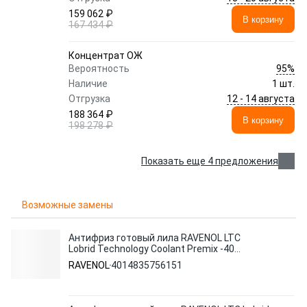
159 062 ₽
В корзину
167 434 ₽
Концентрат ОЖ
95%
Вероятность
Наличие
1 шт.
12 - 14 августа
Отгрузка
188 364 ₽
В корзину
198 278 ₽
Показать еще 4 предложения
Возможные замены
Антифриз готовый лила RAVENOL LTC
Lobrid Technology Coolant Premix -40
C12++ (5л)
RAVENOL
4014835756151