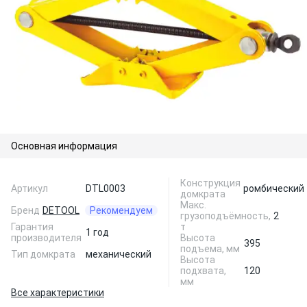
Основная информация
Конструкция
Артикул
DTL0003
ромбический
домкрата
Макс.
Бренд
DETOOL
Рекомендуем
грузоподъёмность,
2
Гарантия
т
1 год
производителя
Высота
395
подъема, мм
Тип домкрата
механический
Высота
подхвата,
120
мм
Все характеристики