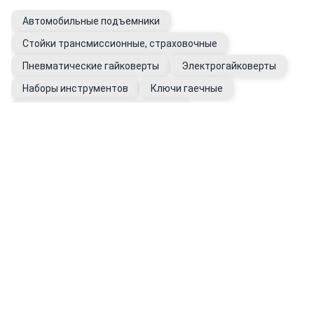
Автомобильные подъемники
Стойки трансмиссионные, страховочные
Пневматические гайковерты
Электрогайковерты
Наборы инструментов
Ключи гаечные
Инструмент динамометрический
Перчатки хозяйственные
Манометры для шин
Упоры противооткатные
Очистители для рук