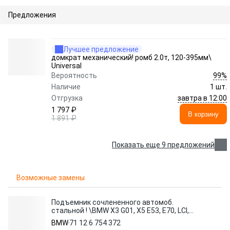
Предложения
Лучшее предложение
домкрат механический! ромб 2.0т, 120-395мм\
Universal
99%
Вероятность
Наличие
1 шт.
завтра в 12:00
Отгрузка
1 797 ₽
В корзину
1 891 ₽
Показать еще 9 предложений
Возможные замены
Подъемник сочлененного автомоб.
стальной ! \BMW X3 G01, X5 E53, E70, LCI,
F15, M F85, X6
BMW
71 12 6 754 372