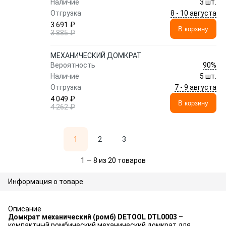
Наличие
3 шт.
8 - 10 августа
Отгрузка
3 691 ₽
В корзину
3 885 ₽
МЕХАНИЧЕСКИЙ ДОМКРАТ
90%
Вероятность
Наличие
5 шт.
7 - 9 августа
Отгрузка
4 049 ₽
В корзину
4 262 ₽
1
2
3
1 — 8 из 20 товаров
Информация о товаре
Описание
Домкрат механический (ромб) DETOOL DTL0003
–
компактный ромбический механический домкрат для