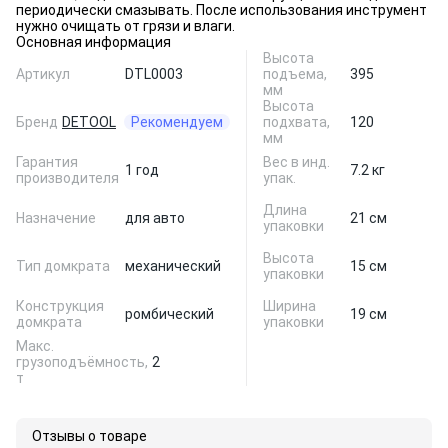
периодически смазывать. После использования инструмент
нужно очищать от грязи и влаги.
Основная информация
Высота
Артикул
DTL0003
подъема,
395
мм
Высота
Бренд
DETOOL
Рекомендуем
подхвата,
120
мм
Гарантия
Вес в инд.
1 год
7.2 кг
производителя
упак.
Длина
Назначение
для авто
21 см
упаковки
Высота
Тип домкрата
механический
15 см
упаковки
Конструкция
Ширина
ромбический
19 см
домкрата
упаковки
Макс.
грузоподъёмность,
2
т
Отзывы о товаре