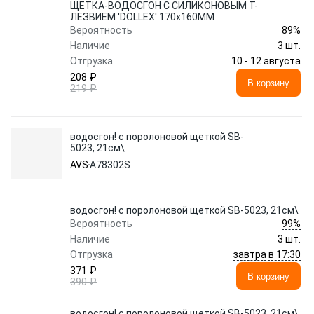
ЩЕТКА-ВОДОСГОН С СИЛИКОНОВЫМ Т-
ЛЕЗВИЕМ 'DOLLEX' 170x160ММ
89%
Вероятность
Наличие
3 шт.
10 - 12 августа
Отгрузка
208 ₽
В корзину
219 ₽
водосгон! с поролоновой щеткой SB-
5023, 21см\
AVS
A78302S
водосгон! с поролоновой щеткой SB-5023, 21см\
99%
Вероятность
Наличие
3 шт.
завтра в 17:30
Отгрузка
371 ₽
В корзину
390 ₽
водосгон! с поролоновой щеткой SB-5023, 21см\