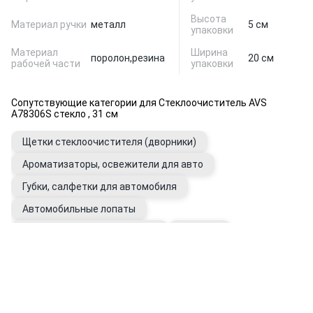
Высота
Материал ручки
металл
5 см
упаковки
Материал
Ширина
поролон,
резина
20 см
рабочей части
упаковки
Сопутствующие категории для Стеклоочиститель AVS
A78306S стекло , 31 см
Щетки стеклоочистителя (дворники)
Ароматизаторы, освежители для авто
Губки, салфетки для автомобиля
Автомобильные лопаты
Жидкости стеклоомывателя
Антилёд
Уход за стеклами автомобиля