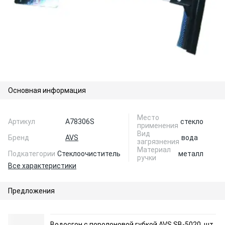
Основная информация
Место
Артикул
A78306S
стекло
применения
Вид
Бренд
AVS
вода
загрязнения
Материал
Подкатегории
Стеклоочиститель
металл
ручки
Все характеристики
Предложения
Водосгон с поролоновой губкой AVS SB-5020, шт