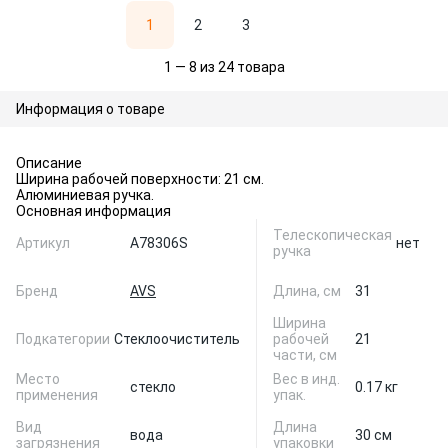
1
2
3
1 — 8 из 24 товара
Информация о товаре
Описание
Ширина рабочей поверхности: 21 см.
Алюминиевая ручка.
Основная информация
Телескопическая
Артикул
A78306S
нет
ручка
Бренд
AVS
Длина, см
31
Ширина
Подкатегории
Стеклоочиститель
рабочей
21
части, см
Место
Вес в инд.
стекло
0.17 кг
применения
упак.
Вид
Длина
вода
30 см
загрязнения
упаковки