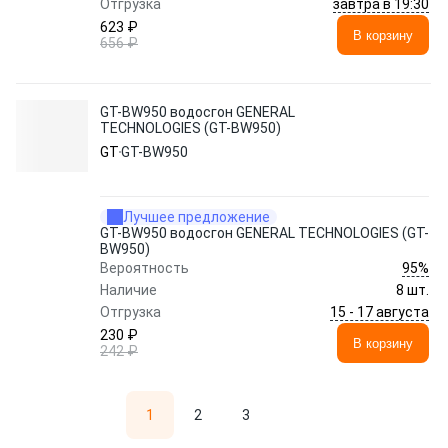
завтра в 19:30
Отгрузка
623 ₽
В корзину
656 ₽
GT-BW950 водосгон GENERAL
TECHNOLOGIES (GT-BW950)
GT
GT-BW950
Лучшее предложение
GT-BW950 водосгон GENERAL TECHNOLOGIES (GT-
BW950)
95%
Вероятность
Наличие
8 шт.
15 - 17 августа
Отгрузка
230 ₽
В корзину
242 ₽
1
2
3