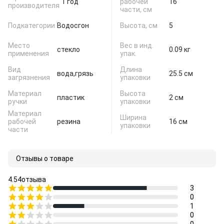
1 год
рабочей
16
производителя
части, см
Подкатегории
Водосгон
Высота, см
5
Место
Вес в инд.
стекло
0.09 кг
применения
упак.
Вид
Длина
вода,
грязь
25.5 см
загрязнения
упаковки
Материал
Высота
пластик
2 см
ручки
упаковки
Материал
Ширина
рабочей
резина
16 см
упаковки
части
Отзывы о товаре
4.5
4
отзыва
3
0
1
0