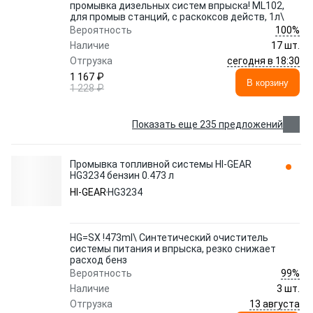
промывка дизельных систем впрыска! ML102,
для промыв станций, с раскоксов действ, 1л\
100%
Вероятность
Наличие
17 шт.
сегодня в 18:30
Отгрузка
1 167 ₽
В корзину
1 228 ₽
Показать еще 235 предложений
Промывка топливной системы HI-GEAR
HG3234 бензин 0.473 л
HI-GEAR
HG3234
HG=SX !473ml\ Синтетический очиститель
системы питания и впрыска, резко снижает
расход бенз
99%
Вероятность
Наличие
3 шт.
13 августа
Отгрузка