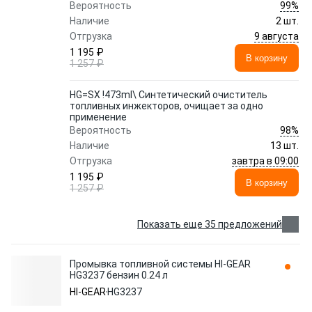
99%
Вероятность
Наличие
2 шт.
9 августа
Отгрузка
1 195 ₽
В корзину
1 257 ₽
HG=SX !473ml\ Синтетический очиститель
топливных инжекторов, очищает за одно
применение
98%
Вероятность
Наличие
13 шт.
завтра в 09:00
Отгрузка
1 195 ₽
В корзину
1 257 ₽
Показать еще 35 предложений
Промывка топливной системы HI-GEAR
HG3237 бензин 0.24 л
HI-GEAR
HG3237