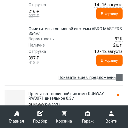
14 - 16 августа
Отгрузка
216 ₽
В корзину
227 ₽
Очиститель топливной системы ABRO MASTERS
354мл
92%
Вероятность
Наличие
12 шт.
10 - 12 августа
Отгрузка
397 ₽
В корзину
418 ₽
Показать еще 6 предложений
Промывка топливной системы RUNWAY
RW3071 дизельное 0.3 л
RUNWAY
RW3071
Главная
Подбор
Корзина
Гараж
Войти
УДАЛИТЕЛЬ ВЛАГИ ИЗ ДИЗЕЛЬНОГО ТОПЛИВА