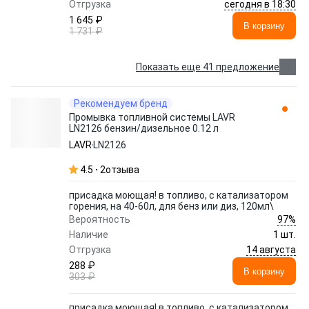
сегодня в 18:30
Отгрузка
1 645 ₽
В корзину
1 731 ₽
Показать еще 41 предложение
Рекомендуем бренд
Промывка топливной системы LAVR
LN2126 бензин/дизельное 0.12 л
LAVR
LN2126
4.5
2
отзыва
присадка моющая! в топливо, с катализатором
горения, на 40-60л, для бенз или диз, 120мл\
97%
Вероятность
Наличие
1 шт.
14 августа
Отгрузка
288 ₽
В корзину
303 ₽
присадка моющая! в топливо, с катализатором