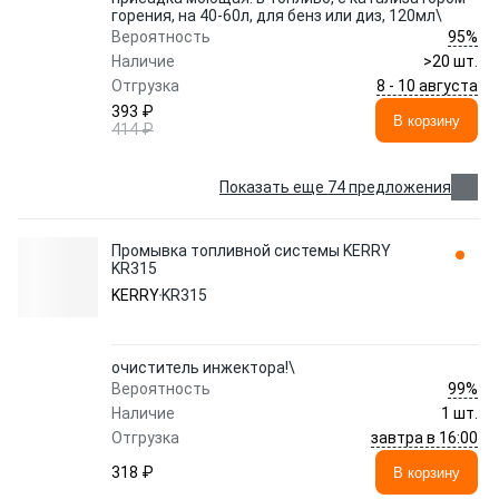
горения, на 40-60л, для бенз или диз, 120мл\
95%
Вероятность
Наличие
>20 шт.
8 - 10 августа
Отгрузка
393 ₽
В корзину
414 ₽
Показать еще 74 предложения
Промывка топливной системы KERRY
KR315
KERRY
KR315
очиститель инжектора!\
99%
Вероятность
Наличие
1 шт.
завтра в 16:00
Отгрузка
318 ₽
В корзину