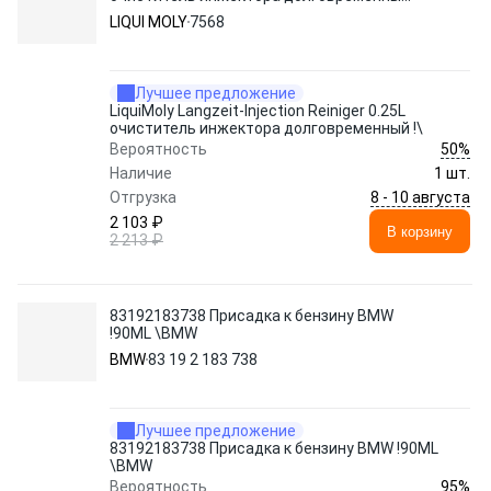
!\
LIQUI MOLY
7568
Лучшее предложение
LiquiMoly Langzeit-Injection Reiniger 0.25L
очиститель инжектора долговременный !\
50%
Вероятность
Наличие
1 шт.
8 - 10 августа
Отгрузка
2 103 ₽
В корзину
2 213 ₽
83192183738 Присадка к бензину BMW
!90ML \BMW
BMW
83 19 2 183 738
Лучшее предложение
83192183738 Присадка к бензину BMW !90ML
\BMW
95%
Вероятность