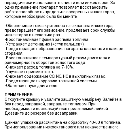
периодически использовать очистители инжекторов. За
одно применение препарат позволяет восстановить
работоспособность предельно засоренных инжекторов,
которые необходимо было бы менять.
-Обеспечивает смазку игольчатого клапана инжектора,
предотвращает его зависание, продлевает срок службы
инжекторов в несколько раз.
-Восстанавливает факел распыла топлива.
-Устраняет детонацию («стук пальцев»).
-Предотвращает образование нагара на клапанах и в камере
сгорания.
-Восстанавливает температурный режим двигателя и
равномерность оборотов холостого хода.
-Снижает расход топлива на 7-10%.
-Улучшает приемистость.
-Снижает содержание СО, NO, НС в выхлопных газах.
-Предотвращает коррозию топливной системы.
-Облегчает пуск двигателя.
ПРИМЕНЕНИЕ:
Открутите крышку и удалите защитную мембрану. Залейте в
бак перед заправкой, заправьте топливом. При
необходимости воспользуйтесь прилагаемой лейкой.
Доездите до резерва без дозаправки.
Данная упаковка рассчитана на обработку 40-60 л топлива.
При использовании низкооктанового или некачественного