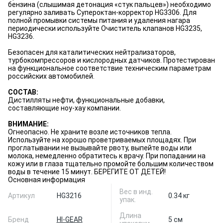
бензина (слышимая детонация «стук пальцев») необходимо
регулярно заливать Супероктан-корректор HG3306. Для
полной промывки системы питания и удаления нагара
периодически используйте Очиститель клапанов HG3235,
HG3236.
Безопасен для каталитических нейтрализаторов,
турбокомпрессоров и кислородных датчиков. Протестирован
на функциональное соответствие техническим параметрам
российских автомобилей.
СОСТАВ:
Дистилляты нефти, функциональные добавки,
составляющие ноу-хау компании.
ВНИМАНИЕ:
Огнеопасно. Не храните возле источников тепла.
Используйте на хорошо проветриваемых площадях. При
проглатывании не вызывайте рвоту, выпейте воды или
молока, немедленно обратитесь к врачу. При попадании на
кожу или в глаза тщательно промойте большим количеством
воды в течение 15 минут. БЕРЕГИТЕ ОТ ДЕТЕЙ!
Основная информация
Вес в инд.
Артикул
HG3216
0.34 кг
упак.
Длина
Бренд
HI-GEAR
5 см