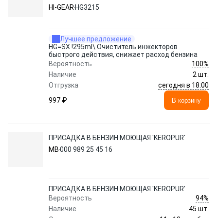
бензина
HI-GEAR
HG3215
Лучшее предложение
HG=SX !295ml\ Очиститель инжекторов
быстрого действия, снижает расход бензина
100%
Вероятность
Наличие
2 шт.
сегодня в 18:00
Отгрузка
997 ₽
В корзину
ПРИСАДКА В БЕНЗИН МОЮЩАЯ 'KEROPUR'
MB
000 989 25 45 16
ПРИСАДКА В БЕНЗИН МОЮЩАЯ 'KEROPUR'
94%
Вероятность
Наличие
45 шт.