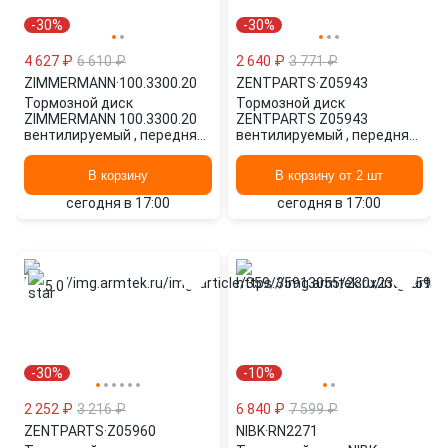
-30%
-30%
4 627 ₽
6 610 ₽
2 640 ₽
3 771 ₽
ZIMMERMANN
·
100.3300.20
ZENTPARTS
·
Z05943
Тормозной диск
Тормозной диск
ZIMMERMANN 100.3300.20
ZENTPARTS Z05943
вентилируемый , передняя
вентилируемый , передняя
ось
ось
В корзину
В корзину от 2 шт
сегодня в 17:00
сегодня в 17:00
5.0
-30%
-10%
2 252 ₽
3 216 ₽
6 840 ₽
7 599 ₽
ZENTPARTS
·
Z05960
NIBK
·
RN2271