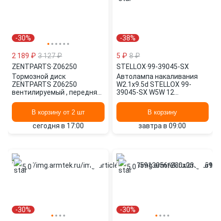
-30%
-38%
2 189 ₽
3 127 ₽
5 ₽
8 ₽
ZENTPARTS
·
Z06250
STELLOX
·
99-39045-SX
Тормозной диск
Автолампа накаливания
ZENTPARTS Z06250
W2.1x9.5d STELLOX 99-
вентилируемый , передняя
39045-SX W5W 12
ось
2400+150K K
В корзину от 2 шт
В корзину
сегодня в 17:00
завтра в 09:00
5.0
5.0
-30%
-30%