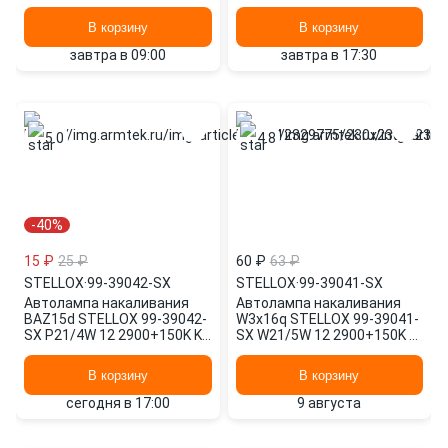
3000+150K K 3000K K
3000+150K K 3000K K
В корзину
В корзину
завтра в 09:00
завтра в 17:30
5.0
4.8
-40%
15 ₽
25 ₽
60 ₽
63 ₽
STELLOX
·
99-39042-SX
STELLOX
·
99-39041-SX
Автолампа накаливания
Автолампа накаливания
BAZ15d STELLOX 99-39042-
W3x16q STELLOX 99-39041-
SX P21/4W 12 2900+150K K
SX W21/5W 12 2900+150K K
2500+150K K
2500+150K K
В корзину
В корзину
сегодня в 17:00
9 августа