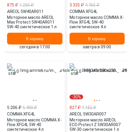
875 ₽
1 250 ₽
3 335 ₽
4 765 ₽
AREOL
·
5W40AR011
COMMA
·
XFG4L
Моторное масло AREOL
Моторное масло COMMA X-
Max Protect 5W40AR011
Flow XFG4L 5W-40
5W-40 синтетическое 1 л
синтетическое 4 л
В корзину
В корзину
сегодня в 17:00
завтра в 09:00
5.0
5.0
-30%
5 206 ₽
5 480 ₽
827 ₽
1 182 ₽
COMMA
·
XFG4L
AREOL
·
5W30AR007
Моторное масло COMMA X-
Моторное масло AREOL
Flow XFG4L 5W-40
ECO Protect Z 5W30AR007
синтетическое 4 л
5W-30 синтетическое 1 л