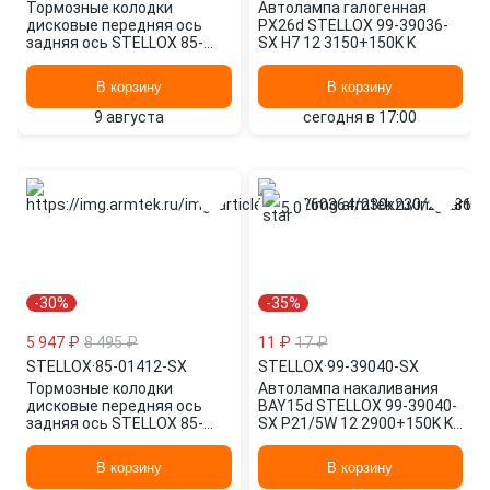
Тормозные колодки
Автолампа галогенная
дисковые передняя ось
PX26d STELLOX 99-39036-
задняя ось STELLOX 85-
SX H7 12 3150+150K K
11412-SX
В корзину
В корзину
9 августа
сегодня в 17:00
5.0
-30%
-35%
5 947 ₽
8 495 ₽
11 ₽
17 ₽
STELLOX
·
85-01412-SX
STELLOX
·
99-39040-SX
Тормозные колодки
Автолампа накаливания
дисковые передняя ось
BAY15d STELLOX 99-39040-
задняя ось STELLOX 85-
SX P21/5W 12 2900+150K K
01412-SX
2500+150K K
В корзину
В корзину