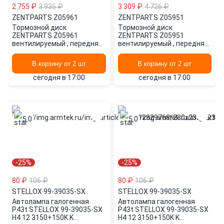
2 755 ₽
3 935 ₽
3 309 ₽
4 726 ₽
ZENTPARTS
·
Z05961
ZENTPARTS
·
Z05951
Тормозной диск
Тормозной диск
ZENTPARTS Z05961
ZENTPARTS Z05951
вентилируемый , передняя
вентилируемый , передняя
ось
ось
В корзину от 2 шт
В корзину от 2 шт
сегодня в 17:00
сегодня в 17:00
5.0
5.0
-25%
-25%
80 ₽
106 ₽
80 ₽
106 ₽
STELLOX
·
99-39035-SX
STELLOX
·
99-39035-SX
Автолампа галогенная
Автолампа галогенная
P43t STELLOX 99-39035-SX
P43t STELLOX 99-39035-SX
H4 12 3150+150K K
H4 12 3150+150K K