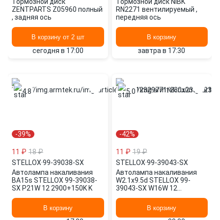
Тормозной диск
Тормозной диск NIBK
ZENTPARTS Z05960 полный
RN2271 вентилируемый ,
, задняя ось
передняя ось
В корзину от 2 шт
В корзину
сегодня в 17:00
завтра в 17:30
4.8
5.0
-39%
-42%
11 ₽
18 ₽
11 ₽
19 ₽
STELLOX
·
99-39038-SX
STELLOX
·
99-39043-SX
Автолампа накаливания
Автолампа накаливания
BA15s STELLOX 99-39038-
W2.1x9.5d STELLOX 99-
SX P21W 12 2900+150K K
39043-SX W16W 12
2700+150K K
В корзину
В корзину