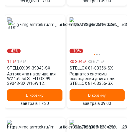
сегодня в 17:00
завтра в 09:00
5.0
-42%
-10%
11 ₽
19 ₽
30 304 ₽
33 671 ₽
STELLOX
·
99-39043-SX
STELLOX
·
81-03356-SX
Автолампа накаливания
Радиатор системы
W2.1x9.5d STELLOX 99-
охлаждения двигателя
39043-SX W16W 12
STELLOX 81-03356-SX
2700+150K K
В корзину
В корзину
завтра в 17:30
завтра в 09:00