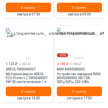
В корзину
В корзину
завтра в 07:30
завтра в 09:00
5.0
-30%
1 123 ₽
1 182 ₽
3 148 ₽
4 498 ₽
AREOL
·
5W30AR007
BRIX
·
BRX0280002
Моторное масло AREOL
Устройство зарядное BRIX
ECO Protect Z 5W30AR007
BRX0280002, 6В/12В,
5W-30 синтетическое 1 л
50Гц/60Гц, 220-240v
В корзину
В корзину
завтра в 16:00
сегодня в 17:00