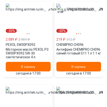
5.0
-30%
-30%
2 089 ₽
2 984 ₽
219 ₽
312 ₽
PEXOL
·
5W30PX092
CHEMIPRO
·
CH096
Моторное масло PEXOL P3
Антифриз CHEMIPRO CH096
5W30PX092 5W-30
синий готовый G11 1 л 1.1 кг
синтетическое 4 л
В корзину
В корзину
сегодня в 17:00
сегодня в 17:00