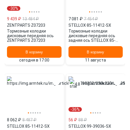
-30%
9 439 ₽
13 484 ₽
7 081 ₽
7 454 ₽
ZENTPARTS
·
Z07203
STELLOX
·
85-11412-SX
Тормозные колодки
Тормозные колодки
дисковые передняя ось
дисковые передняя ось
ZENTPARTS Z07203
задняя ось STELLOX 85-
11412-SX
В корзину
В корзину
сегодня в 17:00
11 августа
4.8
-36%
8 062 ₽
8 487 ₽
56 ₽
88 ₽
STELLOX
·
85-11412-SX
STELLOX
·
99-39036-SX