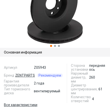
Основная информация
Сторона
передняя
Артикул
Z05943
установки
ось
Наружный
Бренд
ZENTPARTS
Рекомендуем
диаметр,
260
Гарантия
мм
2 года
производителя
Диаметр
Тип тормозного
центрирования,
61
вентилируемый
диска
мм
Количество
4
отверстий
Все характеристики