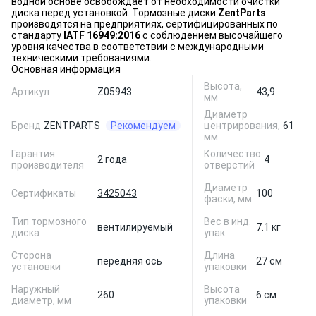
водной основе освобождает от необходимости очистки
диска перед установкой. Тормозные диски
ZentParts
производятся на предприятиях, сертифицированных по
стандарту
IATF 16949:2016
с соблюдением высочайшего
уровня качества в соответствии с международными
техническими требованиями.
Основная информация
Высота,
Артикул
Z05943
43,9
мм
Диаметр
Бренд
ZENTPARTS
Рекомендуем
центрирования,
61
мм
Гарантия
Количество
2 года
4
производителя
отверстий
Диаметр
Сертификаты
3425043
100
фаски, мм
Тип тормозного
Вес в инд.
вентилируемый
7.1 кг
диска
упак.
Сторона
Длина
передняя ось
27 см
установки
упаковки
Наружный
Высота
260
6 см
диаметр, мм
упаковки