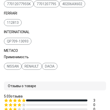
7701207795SK
7701207795
40206AX602
FERRARI
112813
INTERNATIONAL
QP709-13093
METACO
Применимость
3050-005
NISSAN
RENAULT
DACIA
Отзывы о товаре
5.0
3
отзыва
3
0
0