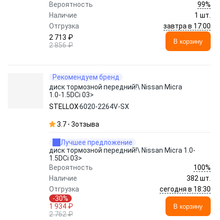
99%
Вероятность
Наличие
1 шт.
завтра в 17:00
Отгрузка
2 713 ₽
В корзину
2 856 ₽
Рекомендуем бренд
диск тормозной передний!\ Nissan Micra
1.0-1.5DCi 03>
STELLOX
6020-2264V-SX
3.7
3
отзыва
Лучшее предложение
диск тормозной передний!\ Nissan Micra 1.0-
1.5DCi 03>
100%
Вероятность
Наличие
382 шт.
сегодня в 18:30
Отгрузка
-30%
1 934 ₽
В корзину
2 762 ₽