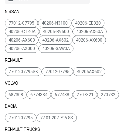
NISSAN
77012-07795
40206-N3100
40206-EE320
40206-CT40A
40206-B9500
40206-AX60A
40206-AX603
40206-AX602
40206-AX600
40206-AX000
40206-3AW0A
RENAULT
7701207795SK
7701207795
40206AX602
VOLVO
687308
6774384
677438
2707321
270732
DACIA
7701207795
77 01 207 795 SK
RENAULT TRUCKS