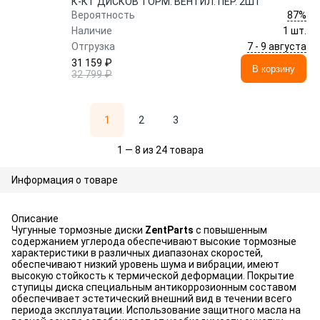
К-КТ ДИСКОВ ТОРМ. ВЕНТИЛ. ПЕР. 2ШТ
87%
Вероятность
Наличие
1 шт.
7 - 9 августа
Отгрузка
31 159 ₽
В корзину
32 799 ₽
1
2
3
1 — 8 из 24 товара
Информация о товаре
Описание
Чугунные тормозные диски
ZentParts
с повышенным
содержанием углерода обеспечивают высокие тормозные
характеристики в различных диапазонах скоростей,
обеспечивают низкий уровень шума и вибрации, имеют
высокую стойкость к термической деформации. Покрытие
ступицы диска специальным антикоррозионным составом
обеспечивает эстетический внешний вид в течении всего
периода эксплуатации. Использование защитного масла на