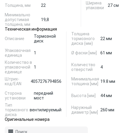
Ширина
Толщина, мм
22
27 см
упаковки
Минимально
допустимая
19,8
толщина, мм
Техническая информация
Толщина
Тормозной
Описание
тормозного
22 мм
диск
диска (мм)
Упаковочная
1
Ø фаски [мм]
61 мм
единица
Количество в
Количество
упаковочной
1
4
отверстий
единице
Штрих-
Минимальная
4057276794856
19.8 мм
код/EAN
толщина [мм]
Сторона
передний
Высота [мм]
44 мм
установки
мост
Тип
Наружный
тормозного
вентилируемый
260 мм
диаметр [мм]
диска
Оригинальные номера
Поиск