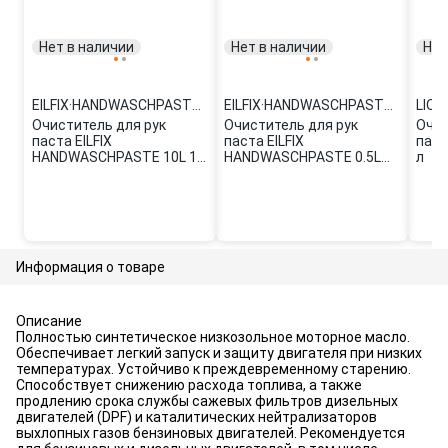
Нет в наличии
Нет в наличии
Нет
EILFIX
·
HANDWASCHPASTE 10L
EILFIX
·
HANDWASCHPASTE 0.5L
LIQU
Очиститель для рук
Очиститель для рук
Очис
паста EILFIX
паста EILFIX
паст
HANDWASCHPASTE 10L 10
HANDWASCHPASTE 0.5L
л
л
0.5 л
Информация о товаре
Описание
Полностью синтетическое низкозольное моторное масло.
Обеспечивает легкий запуск и защиту двигателя при низких
температурах. Устойчиво к преждевременному старению.
Способствует снижению расхода топлива, а также
продлению срока службы сажевых фильтров дизельных
двигателей (DPF) и каталитических нейтрализаторов
выхлопных газов бензиновых двигателей. Рекомендуется