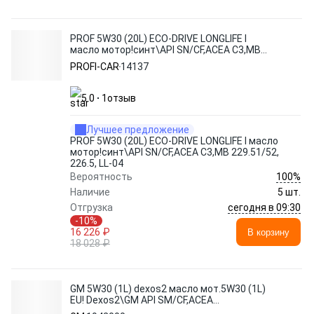
PROF 5W30 (20L) ECO-DRIVE LONGLIFE I
масло мотор!синт\API SN/CF,ACEA C3,MB
229.51/52, 226.5, LL-04
PROFI-CAR
14137
5.0
1
отзыв
Лучшее предложение
PROF 5W30 (20L) ECO-DRIVE LONGLIFE I масло
мотор!синт\API SN/CF,ACEA C3,MB 229.51/52,
226.5, LL-04
100%
Вероятность
Наличие
5 шт.
сегодня в 09:30
Отгрузка
-10%
16 226 ₽
В корзину
18 028 ₽
GM 5W30 (1L) dexos2 масло мот.5W30 (1L)
EU! Dexos2\GM API SM/CF,ACEA
A3/B4/C3,MB229.51,VW 505(2)