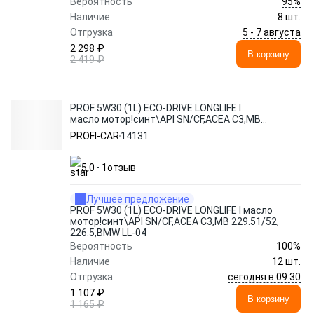
95%
Вероятность
Наличие
8 шт.
5 - 7 августа
Отгрузка
2 298 ₽
В корзину
2 419 ₽
PROF 5W30 (1L) ECO-DRIVE LONGLIFE I
масло мотор!синт\API SN/CF,ACEA C3,MB
229.51/52, 226.5,BMW LL-04
PROFI-CAR
14131
5.0
1
отзыв
Лучшее предложение
PROF 5W30 (1L) ECO-DRIVE LONGLIFE I масло
мотор!синт\API SN/CF,ACEA C3,MB 229.51/52,
226.5,BMW LL-04
100%
Вероятность
Наличие
12 шт.
сегодня в 09:30
Отгрузка
1 107 ₽
В корзину
1 165 ₽