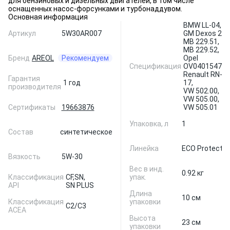
для бензиновых и дизельных двигателей, в том числе
оснащенных насос-форсунками и турбонаддувом.
Основная информация
BMW LL-04,
Артикул
5W30AR007
GM Dexos 2,
MB 229.51,
MB 229.52,
Бренд
AREOL
Рекомендуем
Opel
Спецификация
OV040154701
Renault RN-
Гарантия
1 год
17,
производителя
VW 502.00,
VW 505.00,
Сертификаты
19663876
VW 505.01
Упаковка, л
1
Состав
синтетическое
Линейка
ECO Protect Z
Вязкость
5W-30
Вес в инд.
0.92 кг
Классификация
CF,
SN,
упак.
API
SN PLUS
Длина
10 см
Классификация
упаковки
C2/C3
ACEA
Высота
23 см
упаковки