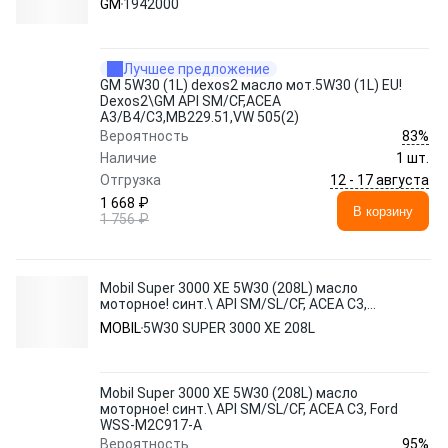
GM
1942000
Лучшее предложение
GM 5W30 (1L) dexos2 масло мот.5W30 (1L) EU!
Dexos2\GM API SM/CF,ACEA
A3/B4/C3,MB229.51,VW 505(2)
83%
Вероятность
Наличие
1 шт.
12 - 17 августа
Отгрузка
1 668 ₽
В корзину
1 756 ₽
Mobil Super 3000 XE 5W30 (208L) масло
моторное! синт.\ API SM/SL/CF, ACEA C3,
Ford WSS-M2C917-A
MOBIL
5W30 SUPER 3000 XE 208L
Mobil Super 3000 XE 5W30 (208L) масло
моторное! синт.\ API SM/SL/CF, ACEA C3, Ford
WSS-M2C917-A
95%
Вероятность