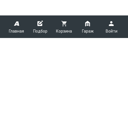
Главная
Подбор
Корзина
Гараж
Войти
ARMTEK
О Компании
Покупателям
Контакты
Как сделать заказ
Партнерам
Новости
Доставка
Поставщикам
Каталоги