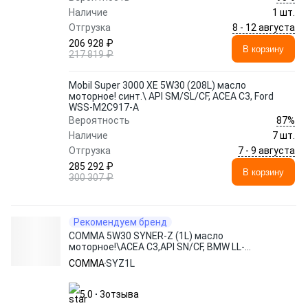
Наличие
1 шт.
8 - 12 августа
Отгрузка
206 928 ₽
В корзину
217 819 ₽
Mobil Super 3000 XE 5W30 (208L) масло
моторное! синт.\ API SM/SL/CF, ACEA C3, Ford
WSS-M2C917-A
87%
Вероятность
Наличие
7 шт.
7 - 9 августа
Отгрузка
285 292 ₽
В корзину
300 307 ₽
Рекомендуем бренд
COMMA 5W30 SYNER-Z (1L) масло
моторное!\ACEA C3,API SN/CF, BMW LL-
04,VW 505.01,MB 229.31(51),DEXOS 2
COMMA
SYZ1L
5.0
3
отзыва