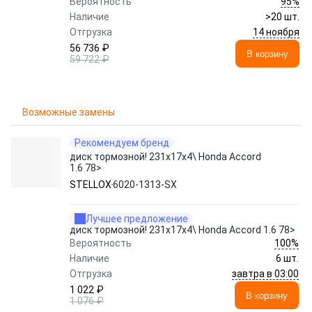
95%
Вероятность
Наличие
>20 шт.
14 ноября
Отгрузка
56 736 ₽
В корзину
59 722 ₽
Возможные замены
Рекомендуем бренд
диск тормозной! 231x17х4\ Honda Accord
1.6 78>
STELLOX
6020-1313-SX
Лучшее предложение
диск тормозной! 231x17х4\ Honda Accord 1.6 78>
100%
Вероятность
Наличие
6 шт.
завтра в 03:00
Отгрузка
1 022 ₽
В корзину
1 076 ₽