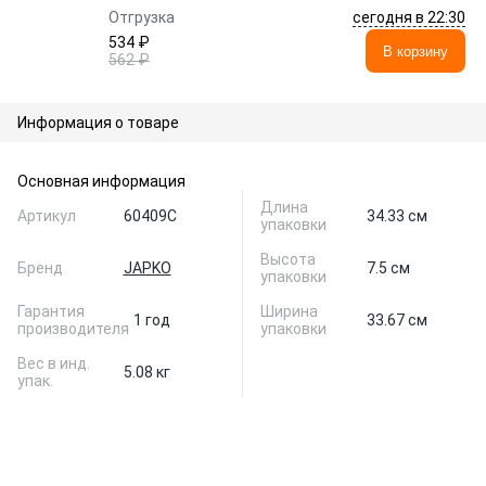
сегодня в 22:30
Отгрузка
534 ₽
В корзину
562 ₽
Информация о товаре
Основная информация
Длина
Артикул
60409C
34.33 см
упаковки
Высота
Бренд
JAPKO
7.5 см
упаковки
Гарантия
Ширина
1 год
33.67 см
производителя
упаковки
Вес в инд.
5.08 кг
упак.