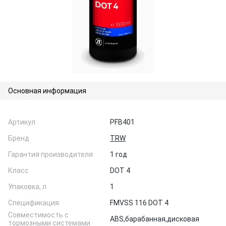
Основная информация
Артикул
PFB401
Бренд
TRW
Гарантия производителя
1 год
Класс
DOT 4
Упаковка, л
1
Спецификация
FMVSS 116 DOT 4
Совместимость с
ABS,
барабанная,
дисковая
тормозными системами