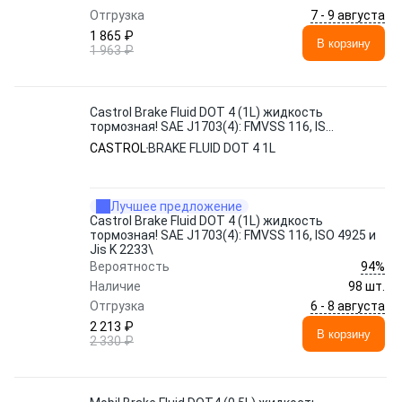
7 - 9 августа
Отгрузка
1 865 ₽
В корзину
1 963 ₽
Castrol Brake Fluid DOT 4 (1L) жидкость
тормозная! SAE J1703(4): FMVSS 116, ISO
4925 и Jis K 2233\
CASTROL
BRAKE FLUID DOT 4 1L
Лучшее предложение
Castrol Brake Fluid DOT 4 (1L) жидкость
тормозная! SAE J1703(4): FMVSS 116, ISO 4925 и
Jis K 2233\
94%
Вероятность
Наличие
98 шт.
6 - 8 августа
Отгрузка
2 213 ₽
В корзину
2 330 ₽