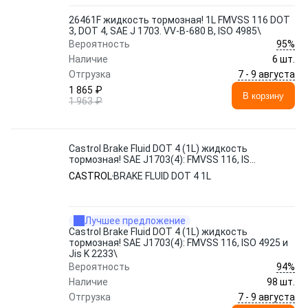
26461F жидкость тормозная! 1L FMVSS 116 DOT
3, DOT 4, SAE J 1703. VV-B-680 B, ISO 4985\
95%
Вероятность
Наличие
6 шт.
7 - 9 августа
Отгрузка
1 865 ₽
В корзину
1 963 ₽
Castrol Brake Fluid DOT 4 (1L) жидкость
тормозная! SAE J1703(4): FMVSS 116, ISO
4925 и Jis K 2233\
CASTROL
BRAKE FLUID DOT 4 1L
Лучшее предложение
Castrol Brake Fluid DOT 4 (1L) жидкость
тормозная! SAE J1703(4): FMVSS 116, ISO 4925 и
Jis K 2233\
94%
Вероятность
Наличие
98 шт.
7 - 9 августа
Отгрузка