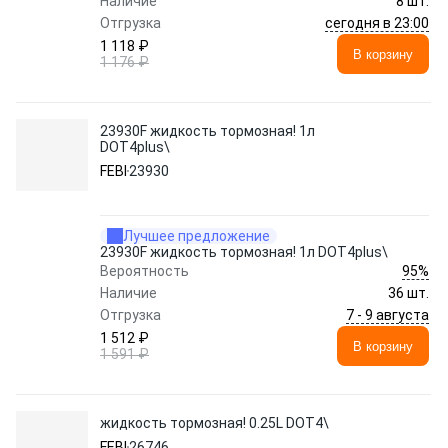
Наличие
8 шт.
сегодня в 23:00
Отгрузка
1 118 ₽
В корзину
1 176 ₽
23930F жидкость тормозная! 1л
DOT4plus\
FEBI
23930
Лучшее предложение
23930F жидкость тормозная! 1л DOT4plus\
95%
Вероятность
Наличие
36 шт.
7 - 9 августа
Отгрузка
1 512 ₽
В корзину
1 591 ₽
жидкость тормозная! 0.25L DOT4\
FEBI
26746