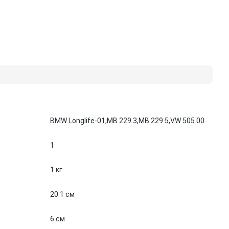
BMW Longlife-01,
MB 229.3,
MB 229.5,
VW 505.00
1
1 кг
20.1 см
6 см