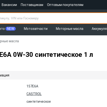
Вакансии
Поставщикам
Оптовым покупателям
вто
NEW
Мотозапчасти
Моторные масла
Аккумул
рные масла
6A 0W-30 синтетическое 1 л
мация
157E6A
CASTROL
синтетическое