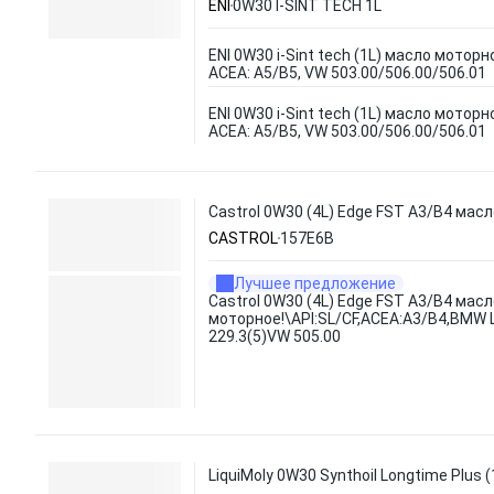
ENI
0W30 I-SINT TECH 1L
ENI 0W30 i-Sint tech (1L) масло моторно
ACEA: A5/B5, VW 503.00/506.00/506.01
ENI 0W30 i-Sint tech (1L) масло моторно
ACEA: A5/B5, VW 503.00/506.00/506.01
Castrol 0W30 (4L) Edge FST A3/B4 мас
CASTROL
157E6B
Лучшее предложение
Castrol 0W30 (4L) Edge FST A3/B4 масл
моторное!\API:SL/CF,ACEA:A3/B4,BMW 
229.3(5)VW 505.00
LiquiMoly 0W30 Synthoil Longtime Plus