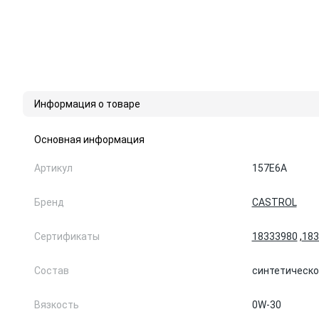
Информация о товаре
Основная информация
Артикул
157E6A
Бренд
CASTROL
Сертификаты
18333980
,
183
Состав
синтетическо
Вязкость
0W-30