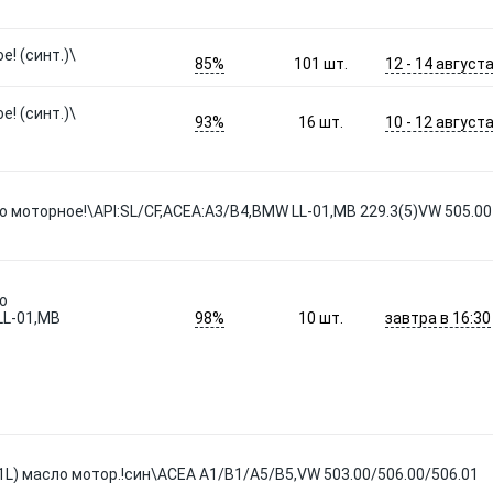
е! (синт.)\
85%
12 - 14 август
101
шт.
е! (синт.)\
93%
10 - 12 август
16
шт.
ло моторное!\API:SL/CF,ACEA:A3/B4,BMW LL-01,MB 229.3(5)VW 505.00
о
98%
завтра в 16:30
LL-01,MB
10
шт.
 (1L) масло мотор.!син\ACEA A1/B1/A5/B5,VW 503.00/506.00/506.01