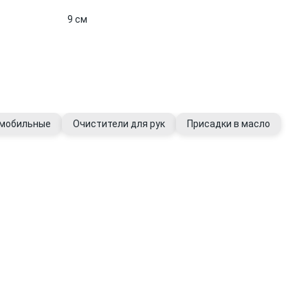
9 см
омобильные
Очистители для рук
Присадки в масло