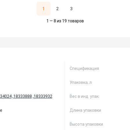
1
2
3
1 — 8 из 19 товаров
Спецификация
Упаковка, л
34024
,
18333888
,
18333932
Вес в инд. упак.
е
Длина упаковки
Высота упаковки