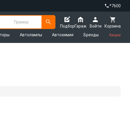
*7600
Пример
Подбор
Гараж
Войти
Корзина
яторы
Автолампы
Автохимия
Бренды
Акции