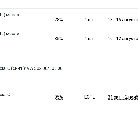
(1L) масло
78%
13 - 15 август
1
шт.
(1L) масло
85%
10 - 12 август
1
шт.
ial C (синт.)\VW 502.00/505.00
ial C
95%
31 окт. - 2 нояб
ЕСТЬ