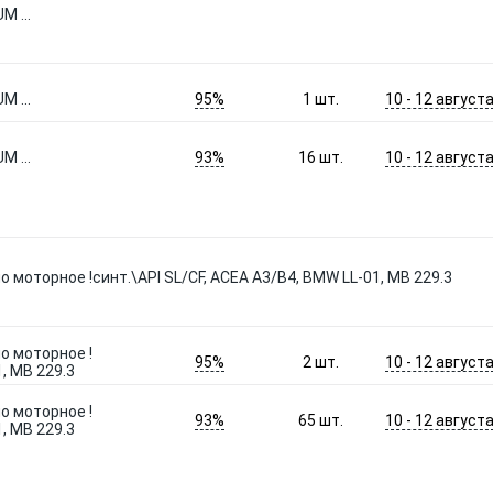
 ...
95%
10 - 12 август
 ...
1
шт.
93%
10 - 12 август
 ...
16
шт.
о моторное !синт.\API SL/CF, ACEA A3/B4, BMW LL-01, MB 229.3
о моторное !
95%
10 - 12 август
2
шт.
, MB 229.3
о моторное !
93%
10 - 12 август
65
шт.
, MB 229.3