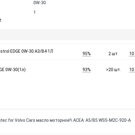
0W-30
1
и
trol EDGE 0W-30 A3/B4 1Л
95%
10
2
шт.
93%
10
E 0W-30(1л)
>20
шт.
ngtec for Volvo Cars масло моторное!\ ACEA: A5/B5 WSS-M2C-920-A