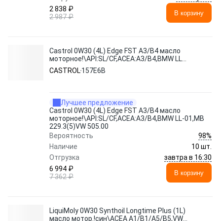
2 838 ₽
В корзину
2 987 ₽
Castrol 0W30 (4L) Edge FST A3/B4 масло
моторное!\API:SL/CF,ACEA:A3/B4,BMW LL-
01,MB 229.3(5)VW 505.00
CASTROL
157E6B
Лучшее предложение
Castrol 0W30 (4L) Edge FST A3/B4 масло
моторное!\API:SL/CF,ACEA:A3/B4,BMW LL-01,MB
229.3(5)VW 505.00
98%
Вероятность
Наличие
10 шт.
завтра в 16:30
Отгрузка
6 994 ₽
В корзину
7 362 ₽
LiquiMoly 0W30 Synthoil Longtime Plus (1L)
масло мотор.!син\ACEA A1/B1/A5/B5,VW