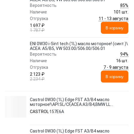
85%
Вероятность
Наличие
101 шт.
11 - 13 августа
Отгрузка
1 697 ₽
В корзину
1 787 ₽
ENI 0W30 i-Sint tech (1L) масло моторное! (синт.)\
ACEA: A5/B5, VW 503.00/506.00/506.01
94%
Вероятность
Наличие
16 шт.
7 - 9 августа
Отгрузка
2 123 ₽
В корзину
2 234 ₽
Castrol 0W30 (1L) Edge FST A3/B4 масло
моторное!\API:SL/CF,ACEA:A3/B4,BMW LL-
01,MB 229.3(5)VW 505.00
CASTROL
157E6A
Castrol 0W30 (1L) Edge FST A3/B4 масло