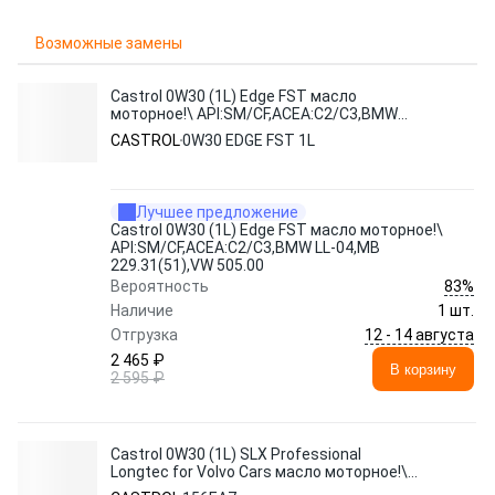
Возможные замены
Castrol 0W30 (1L) Edge FST масло
моторное!\ API:SM/CF,ACEA:C2/C3,BMW
LL-04,MB 229.31(51),VW 505.00
CASTROL
0W30 EDGE FST 1L
Лучшее предложение
Castrol 0W30 (1L) Edge FST масло моторное!\
API:SM/CF,ACEA:C2/C3,BMW LL-04,MB
229.31(51),VW 505.00
83%
Вероятность
Наличие
1 шт.
12 - 14 августа
Отгрузка
2 465 ₽
В корзину
2 595 ₽
Castrol 0W30 (1L) SLX Professional
Longtec for Volvo Cars масло моторное!\
ACEA: A5/B5 WSS-M2C-920-A