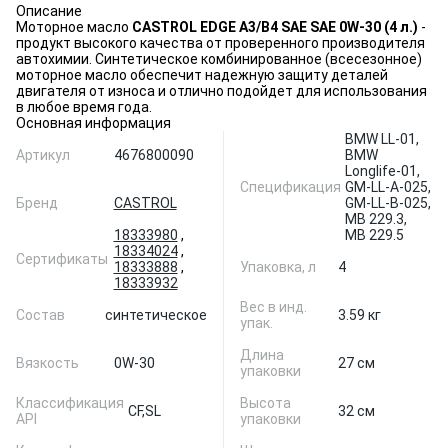
Описание
Моторное масло
CASTROL EDGE A3/B4 SAE SAE 0W-30 (4 л.)
-
продукт высокого качества от проверенного производителя
автохимии. Синтетическое комбинированное (всесезонное)
моторное масло обеспечит надежную защиту деталей
двигателя от износа и отлично подойдет для использования
в любое время года.
Основная информация
BMW LL-01,
Артикул
4676800090
BMW
Longlife-01,
Спецификация
GM-LL-A-025,
Бренд
CASTROL
GM-LL-B-025,
MB 229.3,
18333980
,
MB 229.5
18334024
,
Сертификаты
18333888
,
Упаковка, л
4
18333932
Вес в инд.
Состав
синтетическое
3.59 кг
упак.
Длина
Вязкость
0W-30
27 см
упаковки
Классификация
Высота
CF,
SL
32 см
API
упаковки