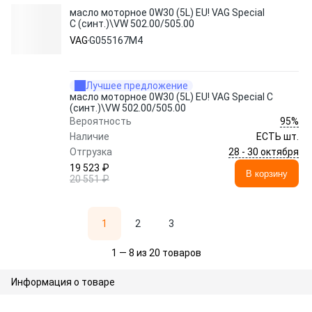
масло моторное 0W30 (5L) EU! VAG Special
C (синт.)\VW 502.00/505.00
VAG
G055167M4
Лучшее предложение
масло моторное 0W30 (5L) EU! VAG Special C
(синт.)\VW 502.00/505.00
95%
Вероятность
Наличие
ЕСТЬ шт.
28 - 30 октября
Отгрузка
19 523 ₽
В корзину
20 551 ₽
1
2
3
1 — 8 из 20 товаров
Информация о товаре