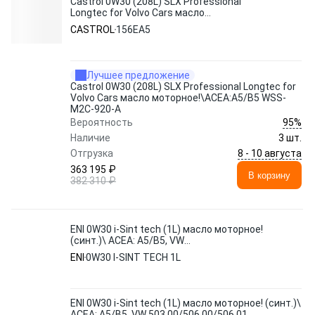
Castrol 0W30 (208L) SLX Professional
Longtec for Volvo Cars масло
моторное!\ACEA:A5/B5 WSS-M2C-920-A
CASTROL
156EA5
Лучшее предложение
Castrol 0W30 (208L) SLX Professional Longtec for
Volvo Cars масло моторное!\ACEA:A5/B5 WSS-
M2C-920-A
95%
Вероятность
Наличие
3 шт.
8 - 10 августа
Отгрузка
363 195 ₽
В корзину
382 310 ₽
ENI 0W30 i-Sint tech (1L) масло моторное!
(синт.)\ ACEA: A5/B5, VW
503.00/506.00/506.01
ENI
0W30 I-SINT TECH 1L
ENI 0W30 i-Sint tech (1L) масло моторное! (синт.)\
ACEA: A5/B5, VW 503.00/506.00/506.01