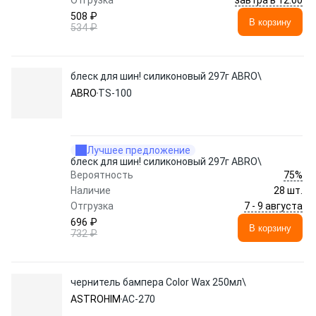
Отгрузка
508 ₽
В корзину
534 ₽
блеск для шин! силиконовый 297г ABRO\
ABRO
TS-100
Лучшее предложение
блеск для шин! силиконовый 297г ABRO\
75%
Вероятность
Наличие
28 шт.
7 - 9 августа
Отгрузка
696 ₽
В корзину
732 ₽
чернитель бампера Color Wax 250мл\
ASTROHIM
АС-270