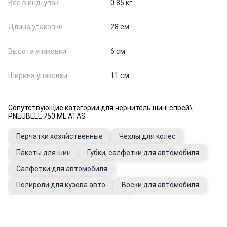
Вес в инд. упак.
0.85 кг
Длина упаковки
28 см
Высота упаковки
6 см
Ширина упаковки
11 см
Сопутствующие категории для чернитель шин! спрей\
PNEUBELL 750 ML ATAS
Перчатки хозяйственные
Чехлы для колес
Пакеты для шин
Губки, салфетки для автомобиля
Салфетки для автомобиля
Полироли для кузова авто
Воски для автомобиля
Полироли для фар и автостекол
Очистители дисков и шин
Перчатки рабочие