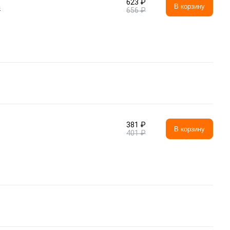
623 ₽
а
В корзину
656 ₽
381 ₽
В корзину
401 ₽