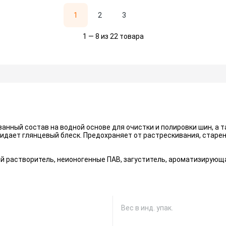
1
2
3
1 — 8 из 22 товара
ный состав на водной основе для очистки и полировки шин, а т
идает глянцевый блеск. Предохраняет от растрескивания, старен
ий растворитель, неионогенные ПАВ, загуститель, ароматизирующ
Вес в инд. упак.