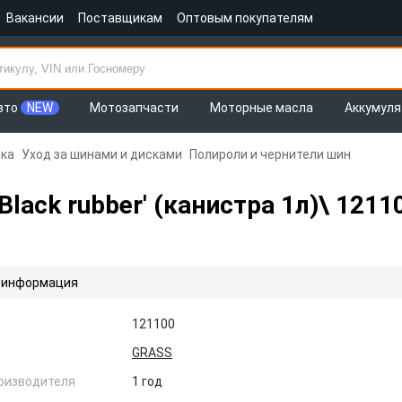
Вакансии
Поставщикам
Оптовым покупателям
вто
NEW
Мотозапчасти
Моторные масла
Аккумул
ка
Уход за шинами и дисками
Полироли и чернители шин
Black rubber' (канистра 1л)\ 121
 информация
121100
GRASS
оизводителя
1 год