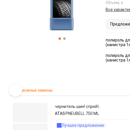
Объем, л
Все характе
Предложе
полироль для
(канистра 1л
полироль для
(канистра 1л
Возможные замены
чернитель шин! спрей\
ATAS
PNEUBELL 750 ML
Лучшее предложение