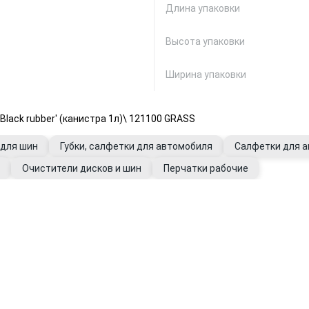
Длина упаковки
Высота упаковки
Ширина упаковки
lack rubber' (канистра 1л)\ 121100 GRASS
 для шин
Губки, салфетки для автомобиля
Салфетки для 
Очистители дисков и шин
Перчатки рабочие