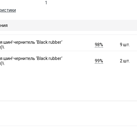
1
ристики
ния
 шин! чернитель 'Black rubber'
98%
9
шт.
)\
 шин! чернитель 'Black rubber'
99%
2
шт.
)\