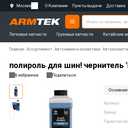
Москва
О Компании
Пункты выдачи
Доставка
Легковые запчасти
Грузовые запчасти
Китайские а
Главная
Ассортимент
Автохимия и косметика
Автокосмети
полироль для шин! чернитель '
В избранное
Поделиться
Основная
Артикул
Бренд
Гарантия пр