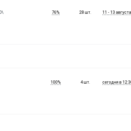
76%
11 - 13 август
O\
28
шт.
100%
сегодня в 12:3
4
шт.