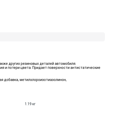
акже других резиновых деталей автомобиля.
ия и потери цвета. Придает поверхности антистатические
ая добавка, метилхлороизотиазолинон,
1.19 кг