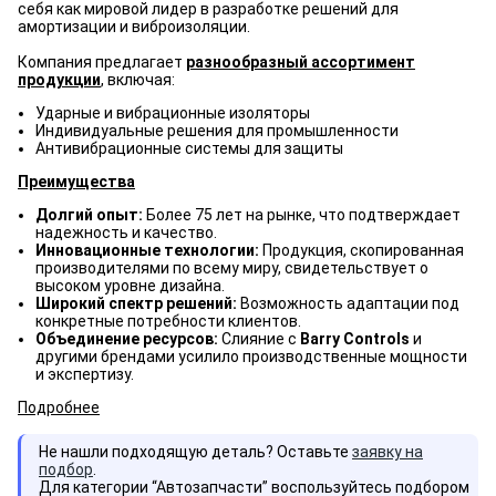
себя как мировой лидер в разработке решений для
амортизации и виброизоляции.
Компания предлагает
разнообразный ассортимент
продукции
, включая:
Ударные и вибрационные изоляторы
Индивидуальные решения для промышленности
Антивибрационные системы для защиты
Преимущества
Долгий опыт:
Более 75 лет на рынке, что подтверждает
надежность и качество.
Инновационные технологии:
Продукция, скопированная
производителями по всему миру, свидетельствует о
высоком уровне дизайна.
Широкий спектр решений:
Возможность адаптации под
конкретные потребности клиентов.
Объединение ресурсов:
Слияние с
Barry Controls
и
другими брендами усилило производственные мощности
и экспертизу.
Подробнее
Не нашли подходящую деталь? Оставьте
заявку на
подбор
.
Для категории “Автозапчасти” воспользуйтесь подбором