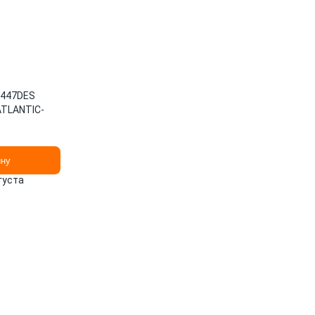
447DES
ATLANTIC-
ину
вгуста