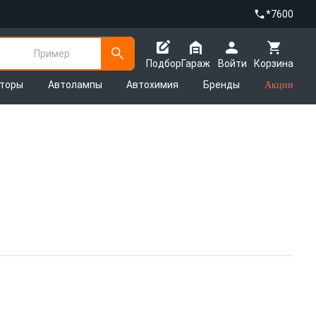
*7600
Пример
Подбор
Гараж
Войти
Корзина
яторы
Автолампы
Автохимия
Бренды
Акции