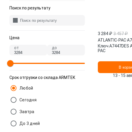
Поиск по результату
3 284 ₽
3 457 ₽
Цена
ATLANTIC-PAC
·
A7
Ключ A7447DES 
от
до
PAC
В корз
13 - 15 а
Срок отгрузки со склада ARMTEK
Любой
Сегодня
Завтра
До 3 дней