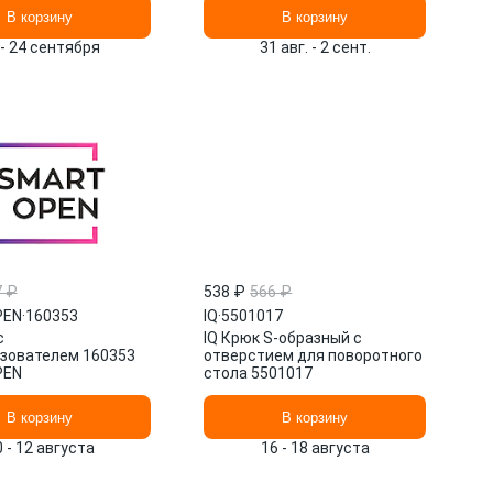
LCOM
HVLP WALCOM
В корзину
В корзину
 - 24 сентября
31 авг. - 2 сент.
7 ₽
538 ₽
566 ₽
PEN
·
160353
IQ
·
5501017
с
IQ Крюк S-образный с
зователем 160353
отверстием для поворотного
PEN
стола 5501017
В корзину
В корзину
0 - 12 августа
16 - 18 августа