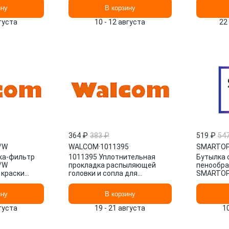
HVLP WA
ину
В корзину
вгуста
10 - 12 августа
22
364 ₽
383 ₽
519 ₽
54
/W
WALCOM
·
1011395
SMARTO
ка-фильтр
1011395 Уплотнительная
Бутылка 
/W
прокладка распыляющей
пенообра
 краски
головки и сопла для
SMARTO
краскораспылителей GEO, HA,
HVLP WALCOM
ину
В корзину
вгуста
19 - 21 августа
1