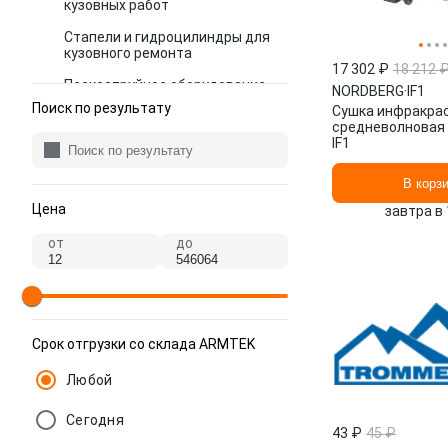
кузовных работ
Стапели и гидроцилиндры для
кузовного ремонта
17 302 ₽
18 212 
Пескоструйное оборудование
NORDBERG
·
IF1
Поиск по результату
Сушка инфракрас
средневолновая
IF1
В корз
Цена
завтра в 
от
до
Срок отгрузки со склада ARMTEK
Любой
Сегодня
43 ₽
45 ₽