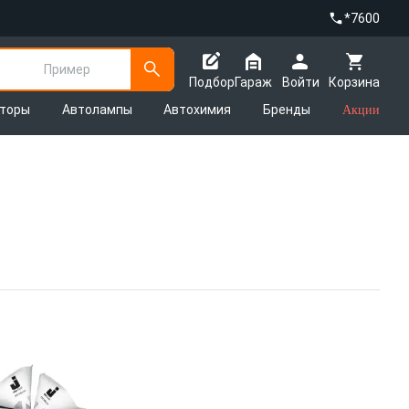
*7600
Пример
Подбор
Гараж
Войти
Корзина
яторы
Автолампы
Автохимия
Бренды
Акции