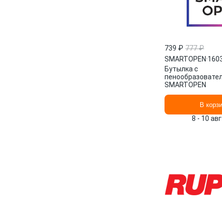
739 ₽
777 ₽
SMARTOPEN
·
160
Бутылка с
пенообразовате
SMARTOPEN
В корз
8 - 10 ав