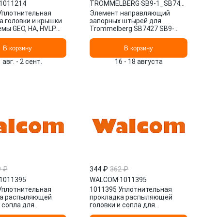
1011214
TROMMELBERG
·
SB9-1_SB7427
Уплотнительная
Элемент направляющий
а головки и крышки
запорных штырей для
емы GEO, HA, HVLP
Trommelberg SB7427 SB9-
1_SB7427
В корзину
В корзину
 авг. - 2 сент.
16 - 18 августа
9 ₽
344 ₽
362 ₽
1011395
WALCOM
·
1011395
Уплотнительная
1011395 Уплотнительная
ка распыляющей
прокладка распыляющей
 сопла для
головки и сопла для
спылителей GEO, HA,
краскораспылителей GEO, HA,