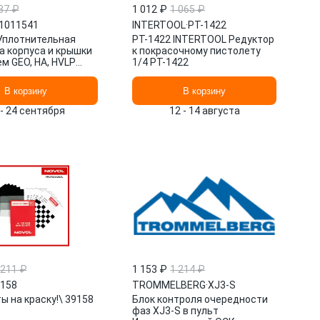
37 ₽
1 012 ₽
1 065 ₽
1011541
INTERTOOL
·
PT-1422
Уплотнительная
PT-1422 INTERTOOL Редуктор
а корпуса и крышки
к покрасочному пистолету
м GEO, HA, HVLP
1/4 PT-1422
В корзину
В корзину
 - 24 сентября
12 - 14 августа
 211 ₽
1 153 ₽
1 214 ₽
158
TROMMELBERG
·
XJ3-S
ы на краску!\ 39158
Блок контроля очередности
фаз XJ3-S в пульт