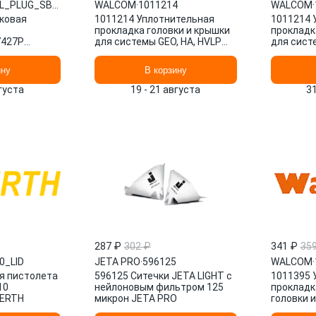
PL_PLUG_SB7427P
WALCOM
·
1011214
WALCOM
·
ковая
1011214 Уплотнительная
1011214 
прокладка головки и крышки
прокладк
7427P
для системы GEO, HA, HVLP
для сист
7P
WALCOM
WALCOM
ину
В корзину
вгуста
19 - 21 августа
31
287 ₽
302 ₽
341 ₽
35
0_LID
JETA PRO
·
596125
WALCOM
·
я пистолета
596125 Ситечки JETA LIGHT с
1011395 
10
нейлоновым фильтром 125
проклад
BERTH
микрон JETA PRO
головки и
краскора