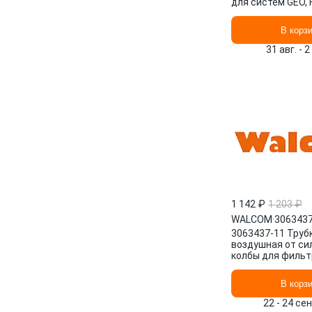
для систем GEO, 
WALCOM
В корз
31 авг. - 2
1 142 ₽
1 203 ₽
WALCOM
·
3063437
3063437-11 Труб
воздушная от си
колбы для фильтр
FSRD 3, FSRD 4 T
WALCOM
В корз
22 - 24 се