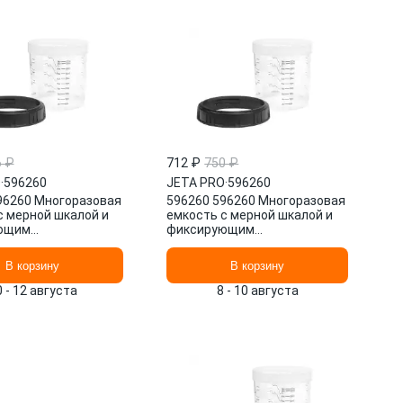
6 ₽
712 ₽
750 ₽
O
·
596260
JETA PRO
·
596260
96260 Многоразовая
596260 596260 Многоразовая
с мерной шкалой и
емкость с мерной шкалой и
ющим
фиксирующим
600мл JETA PRO
кольцом,600мл JETA PRO
В корзину
В корзину
0 - 12 августа
8 - 10 августа