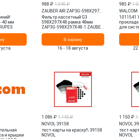
988 ₽
1 040 ₽
985 ₽
1 0
ZAUBER AIR
·
ZAP3G-598X297X48-1
WALCOM
·
иний!
Фильтр кассетный G3
1011541 
0-40 мм
598Х297Х48 рамка 48мм
прокладк
 RUPES
ZAP3G-598X297X48-1 ZAUBER
для систе
AIR
WALCOM
ину
В корзину
вгуста
16 - 18 августа
22
1 086 ₽
1 143 ₽
1 150 ₽
1
1
NOVOL
·
39158
NOVOL
·
39
тельная
тест-карты на краску!\ 39158
тест-карт
са и крышки
NOVOL
NOVOL