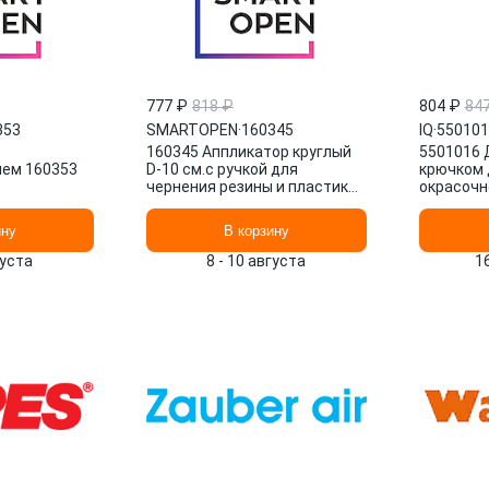
777 ₽
818 ₽
804 ₽
84
353
SMARTOPEN
·
160345
IQ
·
550101
160345 Аппликатор круглый
5501016 
лем 160353
D-10 см.с ручкой для
крючком 
чернения резины и пластика
окрасочн
рифленая рабочая пов. SMAR
SMARTOPEN
ину
В корзину
густа
8 - 10 августа
1