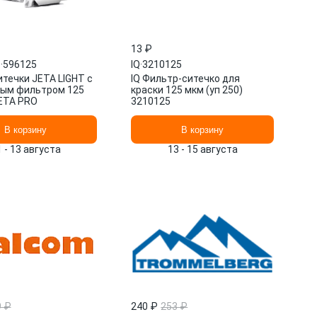
13 ₽
O
·
596125
IQ
·
3210125
итечки JETA LIGHT с
IQ Фильтр-ситечко для
ым фильтром 125
краски 125 мкм (уп 250)
ETA PRO
3210125
В корзину
В корзину
1 - 13 августа
13 - 15 августа
9 ₽
240 ₽
253 ₽