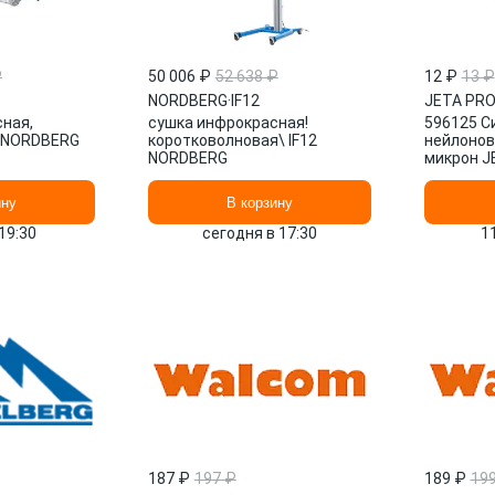
₽
50 006 ₽
52 638 ₽
12 ₽
13 ₽
NORDBERG
·
IF12
JETA PR
ная,
сушка инфрокрасная!
596125 С
 NORDBERG
коротковолновая\ IF12
нейлонов
NORDBERG
микрон J
ину
В корзину
19:30
сегодня в 17:30
1
187 ₽
197 ₽
189 ₽
19