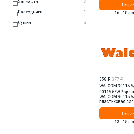
Запчасти
2
В корз
Расходники
1
16 - 18 а
Сушки
3
358 ₽
377 ₽
WALCOM
·
90115.5
90115.5/W Ворон
WALCOM 90115.5
пластиковая для
160мкм
В корз
13 - 15 а