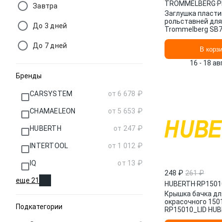
TROMMELBERG
·
Завтра
Заглушка пласти
рольставней для
До 3 дней
Trommelberg SB
PL_PLUG_SB742
До 7 дней
В корз
16 - 18 а
Бренды
CARSYSTEM
от 6 678 ₽
CHAMAELEON
от 5 653 ₽
HUBERTH
от 247 ₽
INTERTOOL
от 1 012 ₽
IQ
от 13 ₽
248 ₽
261 ₽
еще 21
HUBERTH
·
RP1501
Крышка бачка дл
окрасочного 150
Подкатегории
RP15010_LID HU