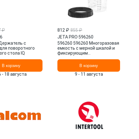
7 ₽
812 ₽
855 ₽
6
JETA PRO
·
596260
Держатель с
596260 596260 Многоразовая
для поворотного
емкость с мерной шкалой и
ого стола IQ
фиксирующим
кольцом,600мл JETA PRO
В корзину
В корзину
6 - 18 августа
9 - 11 августа