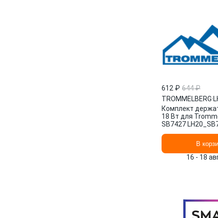
612 ₽
644 ₽
TROMMELBERG
·
L
Комплект держа
18 Вт для Tromm
SB7427 LH20_SB
В корз
16 - 18 а