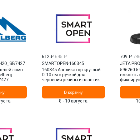
612 ₽
645 ₽
709 ₽
74
H20_SB7427
SMARTOPEN
·
160345
JETA PR
телей ламп
160345 Аппликатор круглый
596260 5
elberg
D-10 см.с ручкой для
емкость 
7427
чернения резины и пластика
фиксиру
рифленая рабочая пов. SMAR
кольцом,
SMARTOPEN
ину
В корзину
вгуста
8 - 10 августа
1