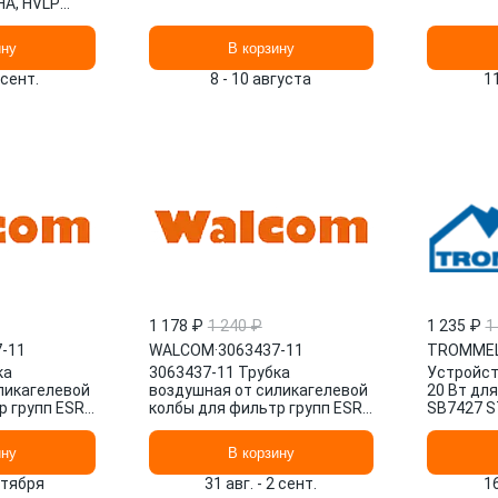
HA, HVLP
ину
В корзину
 сент.
8 - 10 августа
1
1 178 ₽
1 240 ₽
1 235 ₽
1
-11
WALCOM
·
3063437-11
TROMME
ка
3063437-11 Трубка
Устройст
ликагелевой
воздушная от силикагелевой
20 Вт дл
 групп ESR,
колбы для фильтр групп ESR,
SB7427 S
D3 PRO
FSRD 3, FSRD 4 TD3 PRO
WALCOM
ину
В корзину
нтября
31 авг. - 2 сент.
1