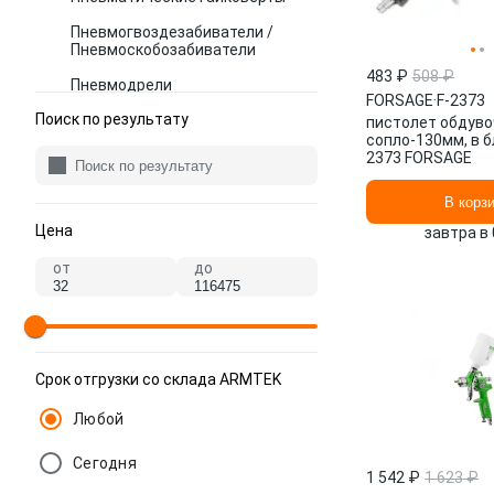
Пневмогвоздезабиватели /
Пневмоскобозабиватели
483 ₽
508 ₽
Пневмодрели
FORSAGE
·
F-2373
Поиск по результату
Пневмолобзики
пистолет обдуво
сопло-130мм, в б
Пневматические молотки
2373 FORSAGE
Пневмоножницы
В корз
Пневмопистолеты
Цена
завтра в 
Пневмошлифмашины
от
до
Соединения пневмоинструмента
Шланги для пневмоинструмента
Запчасти к пневмоинструменту
Срок отгрузки со склада ARMTEK
Любой
Сегодня
1 542 ₽
1 623 ₽