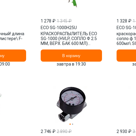
1 278 ₽
1 345 ₽
1 328 ₽
1
ECO
·
SG-1000H25U
ECO
·
SG-1
чный! длина
КРАСКОРАСПЫЛИТЕЛЬ ECO
краскора
листере\ F-
SG-1000 (HVLP, СОПЛО Ф 2.5
сопло ф 1
ММ, ВЕРХ. БАК 600 МЛ)
600мл\ S
SG1000H25U
ину
В корзину
09:00
завтра в 19:30
з
2 746 ₽
2 890 ₽
2 930 ₽
3