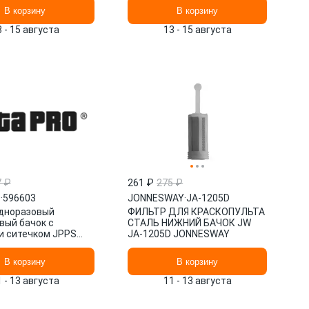
211155211G1 JETA PRO
В корзину
В корзину
3 - 15 августа
13 - 15 августа
7 ₽
261 ₽
275 ₽
O
·
596603
JONNESWAY
·
JA-1205D
дноразовый
ФИЛЬТР ДЛЯ КРАСКОПУЛЬТА
вый бачок с
СТАЛЬ НИЖНИЙ БАЧОК JW
и ситечком JPPS
JA-1205D JONNESWAY
0мл /50шт/ JETA
В корзину
В корзину
1 - 13 августа
11 - 13 августа