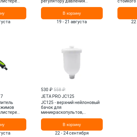
блистере
регулятору давления
стойкого
LS
красконагнетат.бака SSP 5
SMART O
WALCOM
ину
В корзину
вгуста
19 - 21 августа
22
530 ₽
558 ₽
57
JETA PRO
·
JC125
литель
JC125 - верхний нейлоновый
ежимов
бачок для
блистере
миникраскопультов,
LS
объемом 0,1л, внутренняя
резьба М14 JETA PRO
ину
В корзину
вгуста
22 - 24 сентября