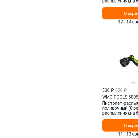
распыления),на 
50055 WMC TOO
В корз
12 - 14 а
530 ₽
558 ₽
WMC TOOLS
·
500
Пистолет-распы
поливочный (8 р
распыления),на 
50057 WMC TOO
В корз
11 - 13 а