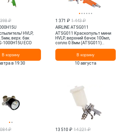
 398 ₽
1 371 ₽
1 443 ₽
000H15U
AIRLINE
·
ATSG011
спылитель! HVLP,
ATSG011 Краскопульт мини
.5мм, верх. бак
HVLP, верхний бачок 100мл,
G-1000H15U ECO
сопло 0.8мм (ATSG011)
AIRLINE
В корзину
В корзину
автра в 19:30
10 августа
 084 ₽
13 510 ₽
14 221 ₽