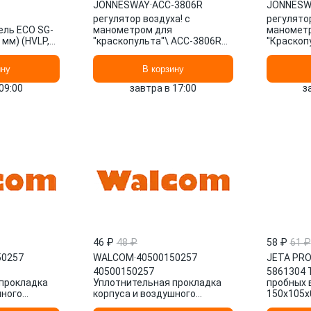
JONNESWAY
·
ACC-3806R
JONNESW
регулятор воздуха! с
регулятор
ль ECO SG-
манометром для
маномет
 мм) (HVLP,
''краскопульта''\ ACC-3806R
''Краскоп
ерх. бак 110
JONNESWAY
JONNESW
ину
В корзину
09:00
завтра в 17:00
з
46 ₽
48 ₽
58 ₽
61 ₽
50257
WALCOM
·
40500150257
JETA PR
40500150257
5861304 
прокладка
Уплотнительная прокладка
пробных 
шного
корпуса и воздушного
150х105х0
рографа
штуцера для аэрографа
уп.100 ш