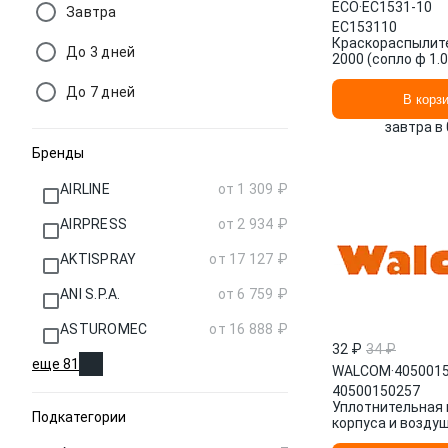
ECO
·
EC1531-10
Завтра
EC153110
Краскораспылите
До 3 дней
2000 (сопло ф 1.0
сопло ф 1.0 мм, в
мл)
До 7 дней
В корз
завтра в 
Бренды
AIRLINE
от 1 309 ₽
AIRPRESS
от 2 934 ₽
AKTISPRAY
от 17 127 ₽
ANI S.P.A.
от 6 759 ₽
ASTUROMEC
от 16 888 ₽
32 ₽
34 ₽
еще 81
WALCOM
·
405001
40500150257
Уплотнительная 
Подкатегории
корпуса и возду
штуцера для аэ