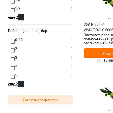
1.7
1
еще 2
368 ₽
387 ₽
WMC TOOLS
·
500
Рабочее давление, бар
Пистолет-распы
поливочный (10 
0-10
1
распыления),на 
50054 WMC TOO
2
1
В корз
3
1
11 - 13 а
4
1
5
1
еще 2
Показать все фильтры