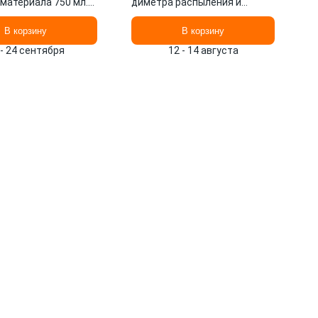
 материала 750 мл.
диметра распыления и
PEN 163064
кнопкой фиксации, на
блистере 50060 WMC TOOLS
В корзину
В корзину
 - 24 сентября
12 - 14 августа