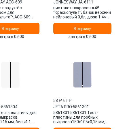
AY
·
ACC-609
JONNESWAY
·
JA-6111
 воздуха! с
пистолет покрасочный!
ром для
''Краскопульт'', бачок верхний
ульта''\ ACC-609
нейлоновый 0,6л, дюза 1.4мм\
AY
JA-6111 JONNESWAY
В корзину
В корзину
автра в 09:00
завтра в 09:00
58 ₽
61 ₽
O
·
5861304
JETA PRO
·
5861301
Тест-пластины для
5861301 5861301 Тест-
выкрасов
пластины для пробных
,15 мм, белый 1
выкрасов150х105х0,15 мм,
т 211155111100 JETA
светло-серый уп.100шт