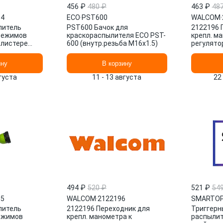
456 ₽
480 ₽
463 ₽
48
54
ECO
·
PST600
WALCOM
·
литель
PST600 Бачок для
2122196 
режимов
краскораспылителя ECO PST-
крепл. м
блистере
600 (внутр.резьба М16х1.5)
регулято
LS
краскона
WALCOM
ину
В корзину
вгуста
11 - 13 августа
22
494 ₽
520 ₽
521 ₽
54
55
WALCOM
·
2122196
SMARTO
литель
2122196 Переходник для
Триггерн
ежимов
крепл. манометра к
распылит