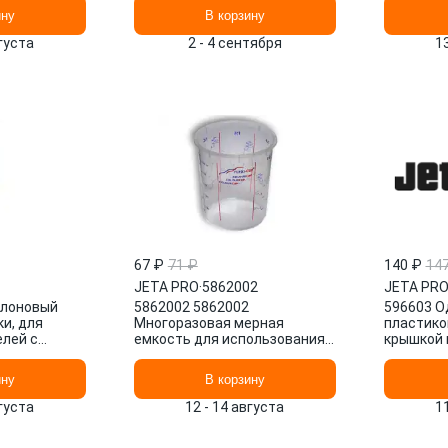
OM
Graphique WALCOM
PRO
ину
В корзину
вгуста
2 - 4 сентября
1
67 ₽
71 ₽
140 ₽
14
JETA PRO
·
5862002
JETA PR
йлоновый
5862002 5862002
596603 О
и, для
Многоразовая мерная
пластико
лей с
емкость для использования
крышкой 
10шт в уп
системой PPS 600мл. (Flexi-
190мк 60
cup) JETA PRO
PRO
ину
В корзину
вгуста
12 - 14 августа
1