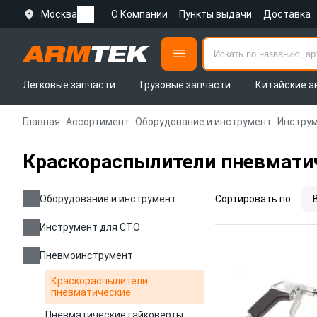
Москва
О Компании
Пункты выдачи
Доставка
Легковые запчасти
Грузовые запчасти
Китайские а
Главная
Ассортимент
Оборудование и инструмент
Инструм
Краскораспылители пневмати
Оборудование и инструмент
Сортировать по:
Инструмент для СТО
Пневмоинструмент
Краскораспылители
пневматические
Пневматические гайковерты