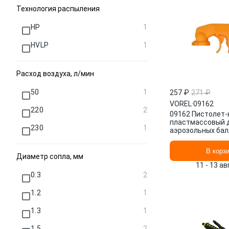
Технология распыления
HP
1
HVLP
1
Расход воздуха, л/мин
50
1
257 ₽
271 ₽
VOREL
·
09162
220
2
09162 Пистолет-
пластмассовый 
230
1
аэрозольных бал
Vorel&quot
В корз
Диаметр сопла, мм
11 - 13 а
0.3
2
1.2
1
1.3
1
1.5
2