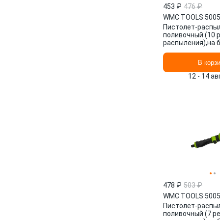
453 ₽
476 ₽
WMC TOOLS
·
500
Пистолет-распы
поливочный (10 
распыления),на 
50054 WMC TOO
В корз
12 - 14 а
478 ₽
503 ₽
WMC TOOLS
·
500
Пистолет-распы
поливочный (7 р