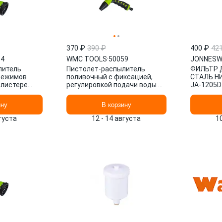
370 ₽
390 ₽
400 ₽
42
54
WMC TOOLS
·
50059
JONNESW
литель
Пистолет-распылитель
ФИЛЬТР 
режимов
поливочный с фиксацией,
СТАЛЬ Н
блистере
регулировкой подачи воды и
JA-1205
LS
диметра распыления, на
блист 50059 WMC TOOLS
ину
В корзину
вгуста
12 - 14 августа
1