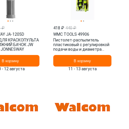
1 ₽
418 ₽
440 ₽
AY
·
JA-1205D
WMC TOOLS
·
49906
ДЛЯ КРАСКОПУЛЬТА
Пистолет-распылитель
ИЖНИЙ БАЧОК JW
пластиковый с регулировкой
D JONNESWAY
подачи воды и диаметра
распыления+1штуцер и 2 б/с,
4 49906 WMC TOOLS
В корзину
В корзину
0 - 12 августа
11 - 13 августа