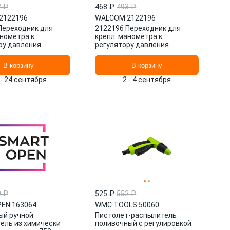
7 ₽
468 ₽
493 ₽
2122196
WALCOM
·
2122196
Переходник для
2122196 Переходник для
анометра к
крепл. манометра к
ру давления
регулятору давления
гнетат.бака SSP 5
красконагнетат.бака SSP 5
WALCOM
В корзину
В корзину
 - 24 сентября
2 - 4 сентября
9 ₽
525 ₽
552 ₽
PEN
·
163064
WMC TOOLS
·
50060
ый ручной
Пистолет-распылитель
ель из химически
поливочный с регулировкой