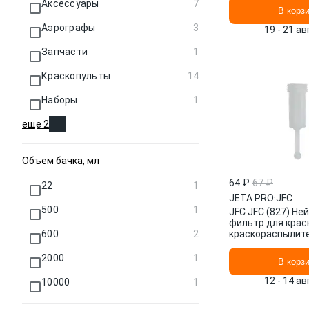
Аксессуары
7
Graphique WALC
В корз
Аэрографы
3
19 - 21 а
Запчасти
1
Краскопульты
14
Наборы
1
еще 2
Объем бачка, мл
64 ₽
67 ₽
22
1
JETA PRO
·
JFC
500
1
JFC JFC (827) Не
фильтр для краск
600
2
краскораспылите
верхним бачком 
JETA PRO
2000
1
В корз
12 - 14 а
10000
1