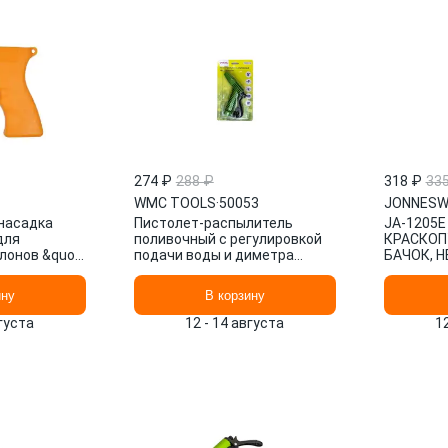
274 ₽
288 ₽
318 ₽
33
WMC TOOLS
·
50053
JONNESW
насадка
Пистолет-распылитель
JA-1205
для
поливочный с регулировкой
КРАСКОП
лонов &quot
подачи воды и диметра
БАЧОК, 
распыления, на блистере
50053 WMC TOOLS
ину
В корзину
вгуста
12 - 14 августа
1