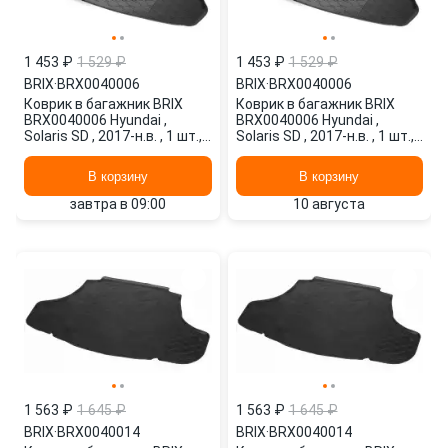
1 453 ₽
1 529 ₽
1 453 ₽
1 529 ₽
BRIX
·
BRX0040006
BRIX
·
BRX0040006
Коврик в багажник BRIX
Коврик в багажник BRIX
BRX0040006 Hyundai ,
BRX0040006 Hyundai ,
Solaris SD , 2017-н.в. , 1 шт.,
Solaris SD , 2017-н.в. , 1 шт.,
черный
черный
В корзину
В корзину
завтра в 09:00
10 августа
1 563 ₽
1 645 ₽
1 563 ₽
1 645 ₽
BRIX
·
BRX0040014
BRIX
·
BRX0040014