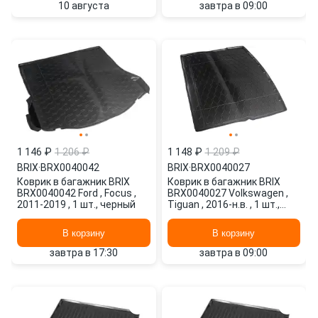
10 августа
завтра в 09:00
1 146 ₽
1 206 ₽
1 148 ₽
1 209 ₽
BRIX
·
BRX0040042
BRIX
·
BRX0040027
Коврик в багажник BRIX
Коврик в багажник BRIX
BRX0040042 Ford , Focus ,
BRX0040027 Volkswagen ,
2011-2019 , 1 шт., черный
Tiguan , 2016-н.в. , 1 шт.,
черный
В корзину
В корзину
завтра в 17:30
завтра в 09:00