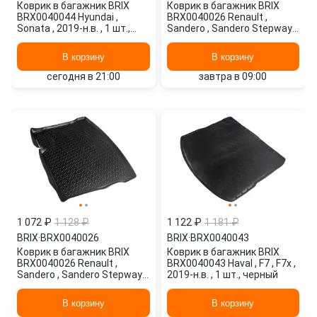
Коврик в багажник BRIX
Коврик в багажник BRIX
BRX0040044 Hyundai ,
BRX0040026 Renault ,
Sonata , 2019-н.в. , 1 шт.,
Sandero , Sandero Stepway ,
черный
2009-н.в. , 1 шт., черный
В корзину
В корзину
сегодня в 21:00
завтра в 09:00
1 072 ₽
1 128 ₽
1 122 ₽
1 181 ₽
BRIX
·
BRX0040026
BRIX
·
BRX0040043
Коврик в багажник BRIX
Коврик в багажник BRIX
BRX0040026 Renault ,
BRX0040043 Haval , F7 , F7x ,
Sandero , Sandero Stepway ,
2019-н.в. , 1 шт., черный
2009-н.в. , 1 шт., черный
В корзину
В корзину