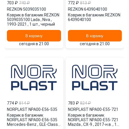
703 ₽
740 ₽
772 ₽
813 ₽
REZKON
·
5039035100
REZKON
·
6439040100
Коврик в багажник REZKON
Коврик в багажник REZKON
5039035100 Lada , Niva ,
6439040100
1993-2021 , 1 шт., черный
В корзину
В корзину
сегодня в 21:00
сегодня в 21:00
774 ₽
814 ₽
783 ₽
824 ₽
NORPLAST
·
NPA00-E56-535
NORPLAST
·
NPA00-E55-721
Коврик в багажник
Коврик в багажник
NORPLAST NPA00-E56-535
NORPLAST NPA00-E55-721
Mercedes-Benz , GLE-Class ,
Mazda , CX-9 , 2017-н.в. , 1