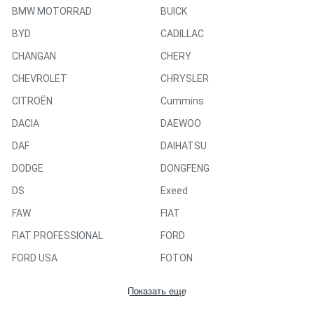
BMW MOTORRAD
BUICK
BYD
CADILLAC
CHANGAN
CHERY
CHEVROLET
CHRYSLER
CITROËN
Cummins
DACIA
DAEWOO
DAF
DAIHATSU
DODGE
DONGFENG
DS
Exeed
FAW
FIAT
FIAT PROFESSIONAL
FORD
FORD USA
FOTON
GAZ
GEELY
Показать еще
GMC
GREAT WALL