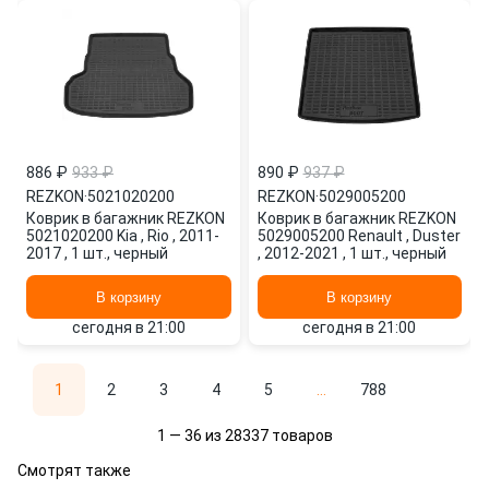
886 ₽
933 ₽
890 ₽
937 ₽
REZKON
·
5021020200
REZKON
·
5029005200
Коврик в багажник REZKON
Коврик в багажник REZKON
5021020200 Kia , Rio , 2011-
5029005200 Renault , Duster
2017 , 1 шт., черный
, 2012-2021 , 1 шт., черный
В корзину
В корзину
сегодня в 21:00
сегодня в 21:00
1
2
3
4
5
...
788
1 — 36 из 28337 товаров
Смотрят также