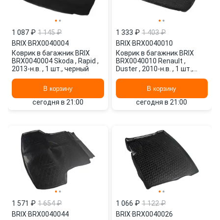
1 087 ₽
1 145 ₽
1 333 ₽
1 403 ₽
BRIX
·
BRX0040004
BRIX
·
BRX0040010
Коврик в багажник BRIX
Коврик в багажник BRIX
BRX0040004 Skoda , Rapid ,
BRX0040010 Renault ,
2013-н.в. , 1 шт., черный
Duster , 2010-н.в. , 1 шт.,
черный
В корзину
В корзину
сегодня в 21:00
сегодня в 21:00
1 571 ₽
1 654 ₽
1 066 ₽
1 122 ₽
BRIX
·
BRX0040044
BRIX
·
BRX0040026