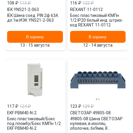
108 ₽
113 ₽
116 ₽
122 ₽
IEK
·
YNS21-2-063
REXANT
·
11-0112
IEK Шина соед. PIN 2ф 63А
Бокс пластиковый КМПн
дл.1м ИЭК YNS21-2-063
1/2 IP20 белый инд. штрих-
код REXANT 11-0112
В корзину
В корзину
13 - 15 августа
12 - 14 августа
117 ₽
124 ₽
123 ₽
129 ₽
EKF
·
PBM40-N-2
СВЕТОЗАР
·
49805-08
Бокс пластиковый/Бокс
49805-08 Шина СВЕТОЗАР
под пломбу/Бокс КМПн 1/2
нулевая, в изоляц
EKF PBM40-N-2
оболочке, 6х9мм, 8