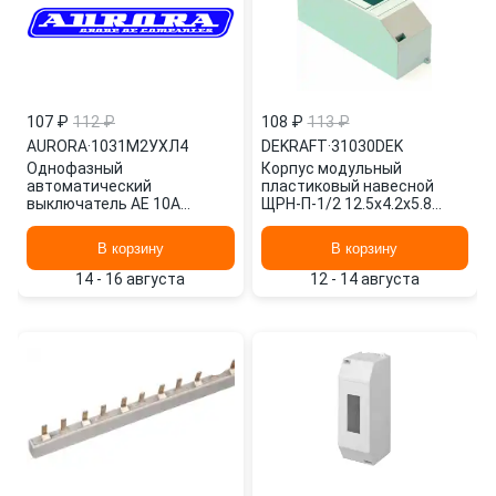
107 ₽
112 ₽
108 ₽
113 ₽
AURORA
·
1031М2УХЛ4
DEKRAFT
·
31030DEK
Однофазный
Корпус модульный
автоматический
пластиковый навесной
выключатель АЕ 10А
ЩРН-П-1/2 12.5х4.2х5.8
1031М2УХЛ4 AURORA
31030DEK DEKRAFT
В корзину
В корзину
14 - 16 августа
12 - 14 августа