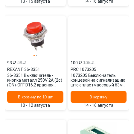
13 - 15 августа
14 - 16 августа
93 ₽
98 ₽
100 ₽
105 ₽
REXANT
·
36-3351
PRC
·
1073205
36-3351 Выключатель-
1073205 Выключатель
кнопка металл 250V 2А (2с)
концевой на сигнализацию
(ON)-OFF D16.2 красная
шток пластмассовый 63мм
REXANT
PS-8 NO BRAND
В корзину по 10 шт
В корзину
10 - 12 августа
14 - 16 августа