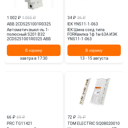
1 002 ₽
1 055 ₽
34 ₽
36 ₽
ABB
·
2CDS251001R0325
IEK
·
YNS11-1-063
Автоматич.выкл-ль 1-
IEK Шина соед.типа
полюсный S201 B32
FORKвилка 1ф 1м 63А ИЭК
2CDS251001R0325 ABB
YNS11-1-063
В корзину
В корзину
завтра в 17:30
13 - 15 августа
66 ₽
69 ₽
72 ₽
76 ₽
PRC
·
TG11421
TDM ELECTRIC
·
SQ08020010