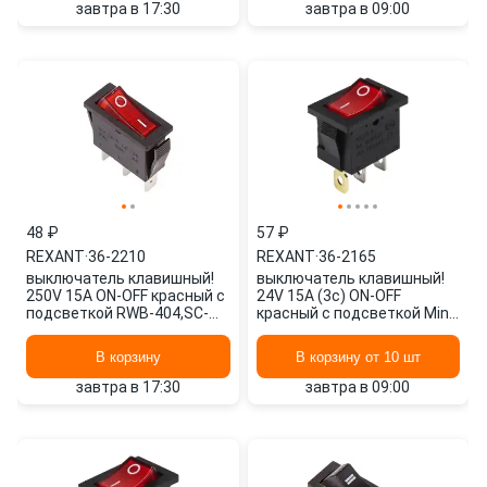
завтра в 17:30
завтра в 09:00
48 ₽
57 ₽
REXANT
·
36-2210
REXANT
·
36-2165
выключатель клавишный!
выключатель клавишный!
250V 15А ON-OFF красный с
24V 15А (3с) ON-OFF
подсветкой RWB-404,SC-
красный с подсветкой Mini
791,IRS-101-1C\ 36-2210
RWB-206-1\ 36-2165
REXANT
REXANT
В корзину
В корзину от 10 шт
завтра в 17:30
завтра в 09:00