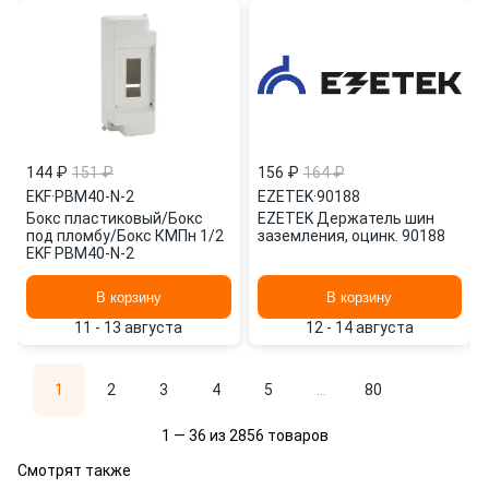
144 ₽
151 ₽
156 ₽
164 ₽
EKF
·
PBM40-N-2
EZETEK
·
90188
Бокс пластиковый/Бокс
EZETEK Держатель шин
под пломбу/Бокс КМПн 1/2
заземления, оцинк. 90188
EKF PBM40-N-2
В корзину
В корзину
11 - 13 августа
12 - 14 августа
1
2
3
4
5
...
80
1 — 36 из 2856 товаров
Смотрят также