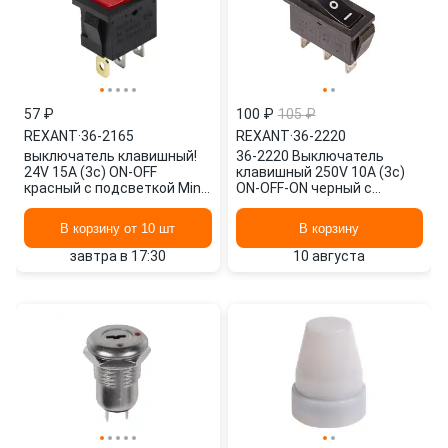
57 ₽
100 ₽
105 ₽
REXANT
·
36-2165
REXANT
·
36-2220
выключатель клавишный!
36-2220 Выключатель
24V 15А (3с) ON-OFF
клавишный 250V 10А (3с)
красный с подсветкой Mini
ON-OFF-ON черный с
RWB-206-1\ 36-2165
нейтралью REXANT
REXANT
В корзину от 10 шт
В корзину
завтра в 17:30
10 августа