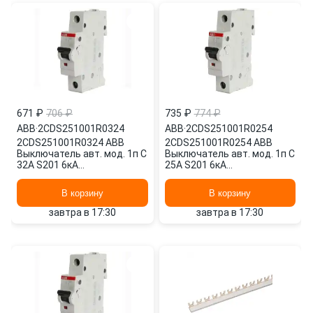
671 ₽
706 ₽
735 ₽
774 ₽
ABB
·
2CDS251001R0324
ABB
·
2CDS251001R0254
2CDS251001R0324 ABB
2CDS251001R0254 ABB
Выключатель авт. мод. 1п C
Выключатель авт. мод. 1п C
32А S201 6кА
25А S201 6кА
2CDS251001R0324
2CDS251001R0254
В корзину
В корзину
завтра в 17:30
завтра в 17:30