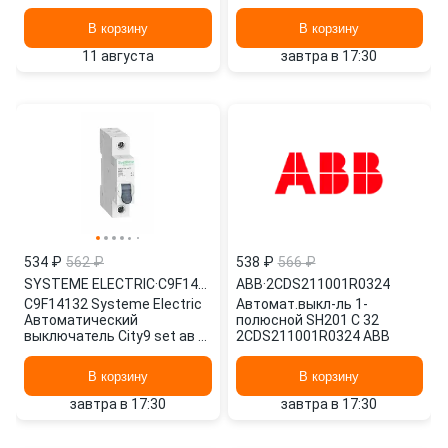
красная (A-12-C2) REXANT
(в упак. 1шт.)
В корзину
В корзину
11 августа
завтра в 17:30
534 ₽
562 ₽
538 ₽
566 ₽
SYSTEME ELECTRIC
·
C9F14132
ABB
·
2CDS211001R0324
C9F14132 Systeme Electric
Автомат.выкл-ль 1-
Автоматический
полюсной SH201 C 32
выключатель City9 set ав b,
2CDS211001R0324 ABB
32 А, 1 Р, 4.5 kА, 230 В (ранее
В корзину
В корзину
завтра в 17:30
завтра в 17:30