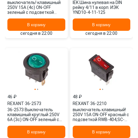
выключатель! клавишный
IEK Шина нулевая на DIN
250V 15А (4с) ON-OFF
рейку 4/11 в корп. ИЭК
зеленый с подсветкой
YND10-4-11-125
ВЛАГОЗАЩИТА\ 36-2362
REXANT
В корзину
В корзину
сегодня в 22:00
сегодня в 22:00
46 ₽
48 ₽
REXANT
·
36-2573
REXANT
·
36-2210
36-2573 Выключатель
выключатель клавишный!
клавишный круглый 250V
250V 15А ON-OFF красный с
6А (3с) ON-OFF зеленый с
подсветкой RWB-404,SC-
подсветкой (RWB-214, SC-
791,IRS-101-1C\ 36-2210
214, MIR REXANT
REXANT
В корзину
В корзину