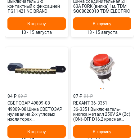
Выключатель 3-х
Шина соединительная 2П
контактный с фиксацией
63A FORK (вилка) 1м. TDM
TG11421 NO BRAND
SQ08020010 TDM ELECTRIC
В корзину
В корзину
13 - 15 августа
13 - 15 августа
84 ₽
89 ₽
87 ₽
91 ₽
СВЕТОЗАР
·
49809-08
REXANT
·
36-3351
49809-08 Шина СВЕТОЗАР
36-3351 Выключатель-
нулевая на 2-х угловых
кнопка металл 250V 2А (2с)
изоляторах,
(ON)-OFF D16.2 красная
поворотная,макс. ток 100А,
REXANT
5,2мм, 8 полюсо
В корзину
В корзину