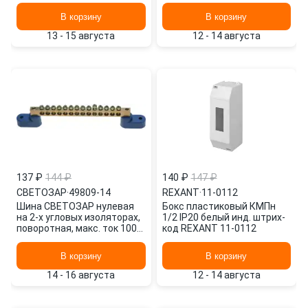
полюсов, макс. ток 100А
В корзину
В корзину
13 - 15 августа
12 - 14 августа
137 ₽
144 ₽
140 ₽
147 ₽
СВЕТОЗАР
·
49809-14
REXANT
·
11-0112
Шина СВЕТОЗАР нулевая
Бокс пластиковый КМПн
на 2-х угловых изоляторах,
1/2 IP20 белый инд. штрих-
поворотная, макс. ток 100А,
код REXANT 11-0112
5,2мм, 14 полюсов 49809-14
В корзину
В корзину
14 - 16 августа
12 - 14 августа