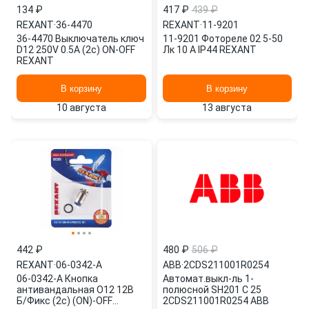
134 ₽
417 ₽
439 ₽
REXANT
·
36-4470
REXANT
·
11-9201
36-4470 Выключатель ключ
11-9201 Фотореле 02 5-50
D12 250V 0.5А (2с) ON-OFF
Лк 10 А IP44 REXANT
REXANT
В корзину
В корзину
10 августа
13 августа
442 ₽
480 ₽
506 ₽
REXANT
·
06-0342-A
ABB
·
2CDS211001R0254
06-0342-A Кнопка
Автомат.выкл-ль 1-
антивандальная O12 12В
полюсной SH201 C 25
Б/Фикс (2с) (ON)-OFF
2CDS211001R0254 ABB