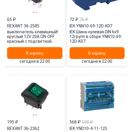
65 ₽
72 ₽
76 ₽
REXANT
·
36-2585
IEK
·
YNN10-69-12D-K07
выключатель клавишный!
IEK Шина нулевая DIN 6x9
круглый 12V 20А ON-OFF
12групп в сборе YNN10-69-
красный с подсветкой
12D-K07
RWB-214\ 36-2585 REXANT
В корзину
В корзину
сегодня в 22:00
сегодня в 22:00
195 ₽
568 ₽
598 ₽
REXANT
·
36-2362
IEK
·
YND10-4-11-125