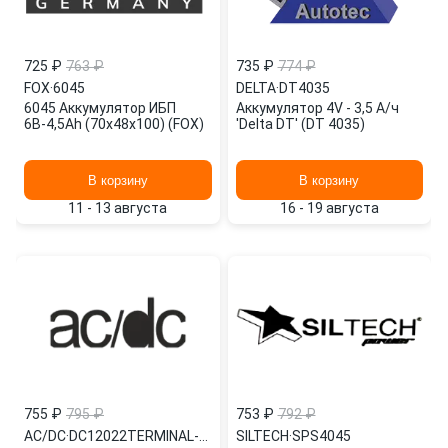
725 ₽
763 ₽
735 ₽
774 ₽
FOX
·
6045
DELTA
·
DT4035
6045 Аккумулятор ИБП
Аккумулятор 4V - 3,5 А/ч
6В-4,5Ah (70х48х100) (FOX)
'Delta DT' (DT 4035)
В корзину
В корзину
11 - 13 августа
16 - 19 августа
755 ₽
795 ₽
753 ₽
792 ₽
AC/DC
·
DC12022TERMINAL-F0
SILTECH
·
SPS4045