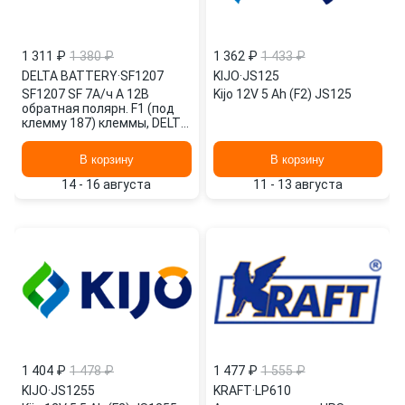
1 311 ₽
1 380 ₽
1 362 ₽
1 433 ₽
DELTA BATTERY
·
SF1207
KIJO
·
JS125
SF1207 SF 7А/ч А 12В
Kijo 12V 5 Ah (F2) JS125
обратная полярн. F1 (под
клемму 187) клеммы, DELTA
battery
В корзину
В корзину
14 - 16 августа
11 - 13 августа
1 404 ₽
1 478 ₽
1 477 ₽
1 555 ₽
KIJO
·
JS1255
KRAFT
·
LP610