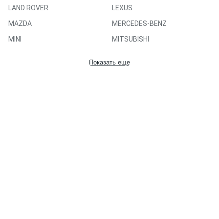
LAND ROVER
LEXUS
MAZDA
MERCEDES-BENZ
MINI
MITSUBISHI
NISSAN
OPEL
Показать еще
PEUGEOT
PORSCHE
RENAULT
SAAB
SCANIA
SEAT
SKODA
SUZUKI
TOYOTA
UAZ
VAUXHALL
Volkswagen
VOLVO
VW
ZAZ
ZIL
ВАЗ