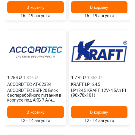
В корзину
В корзину
16 - 19 августа
16 - 19 августа
1 754 ₽
1 846 ₽
1 770 ₽
1 863 ₽
ACCORDTEC
·
AT-02334
KRAFT
·
LP124.5
ACCORDTEC ББП-20 Блок
LP124.5 KRAFT 12V-4.5Ah F1
бесперебойного питания в
(90x70x101)
корпусе под АКБ 7 А/ч
АП5002387 AT-02334
В корзину
В корзину
12 - 14 августа
12 - 14 августа