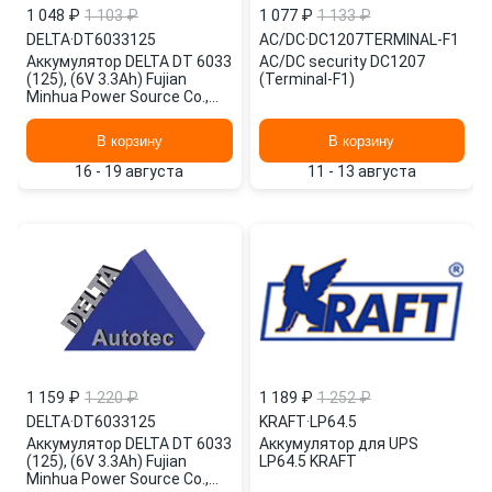
1 048 ₽
1 103 ₽
1 077 ₽
1 133 ₽
DELTA
·
DT6033125
AC/DC
·
DC1207TERMINAL-F1
Аккумулятор DELTA DT 6033
AC/DC security DC1207
(125), (6V 3.3Ah) Fujian
(Terminal-F1)
Minhua Power Source Co.,
Ltd
В корзину
В корзину
16 - 19 августа
11 - 13 августа
1 159 ₽
1 220 ₽
1 189 ₽
1 252 ₽
DELTA
·
DT6033125
KRAFT
·
LP64.5
Аккумулятор DELTA DT 6033
Аккумулятор для UPS
(125), (6V 3.3Ah) Fujian
LP64.5 KRAFT
Minhua Power Source Co.,