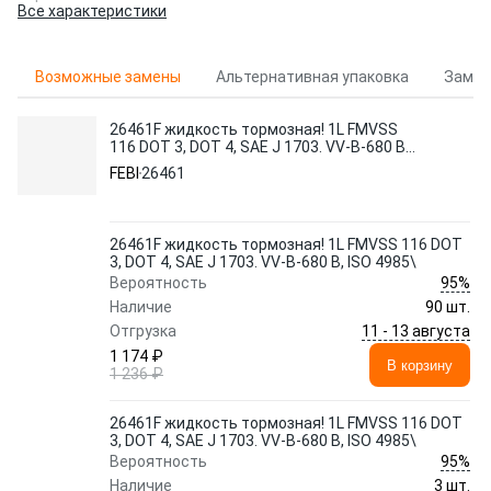
Все характеристики
Возможные замены
Альтернативная упаковка
Замен
26461F жидкость тормозная! 1L FMVSS
116 DOT 3, DOT 4, SAE J 1703. VV-B-680 B,
ISO 4985\
FEBI
26461
26461F жидкость тормозная! 1L FMVSS 116 DOT
3, DOT 4, SAE J 1703. VV-B-680 B, ISO 4985\
95%
Вероятность
Наличие
90 шт.
11 - 13 августа
Отгрузка
1 174 ₽
В корзину
1 236 ₽
26461F жидкость тормозная! 1L FMVSS 116 DOT
3, DOT 4, SAE J 1703. VV-B-680 B, ISO 4985\
95%
Вероятность
Наличие
3 шт.