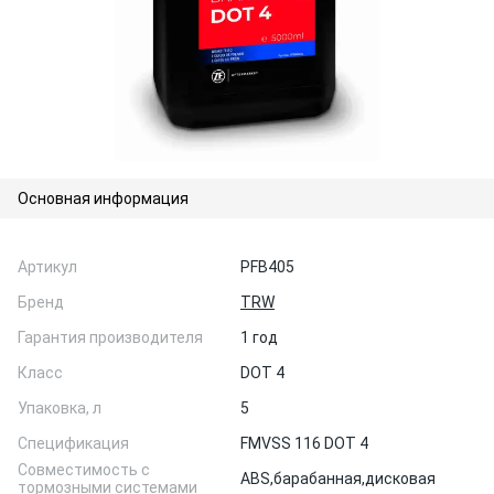
Основная информация
Артикул
PFB405
Бренд
TRW
Гарантия производителя
1 год
Класс
DOT 4
Упаковка, л
5
Спецификация
FMVSS 116 DOT 4
Совместимость с
ABS,
барабанная,
дисковая
тормозными системами