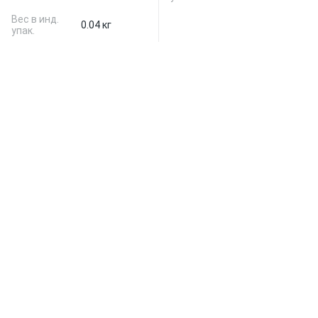
Вес в инд.
0.04 кг
упак.