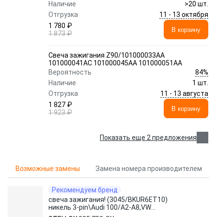
Наличие
>20 шт.
11 - 13 октября
Отгрузка
1 780 ₽
В корзину
1 873 ₽
Свеча зажигания Z90/101000033AA
101000041AC 101000045AA 101000051AA
84%
Вероятность
Наличие
1 шт.
11 - 13 августа
Отгрузка
1 827 ₽
В корзину
1 923 ₽
Показать еще 2 предложения
Возможные замены
Замена номера производителем
Рекомендуем бренд
свеча зажигания! (3045/BKUR6ET10)
никель 3-pin\Audi 100/A2-A8,VW
Golf/Passat 93-03, Chery