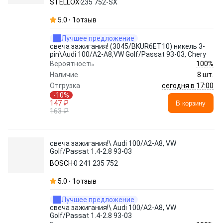
STELLOX
235 752-SX
5.0
1
отзыв
Лучшее предложение
свеча зажигания! (3045/BKUR6ET10) никель 3-
pin\Audi 100/A2-A8,VW Golf/Passat 93-03, Chery
100%
Вероятность
Наличие
8 шт.
сегодня в 17:00
Отгрузка
-10%
147 ₽
В корзину
163 ₽
свеча зажигания!\ Audi 100/A2-A8, VW
Golf/Passat 1.4-2.8 93-03
BOSCH
0 241 235 752
5.0
1
отзыв
Лучшее предложение
свеча зажигания!\ Audi 100/A2-A8, VW
Golf/Passat 1.4-2.8 93-03