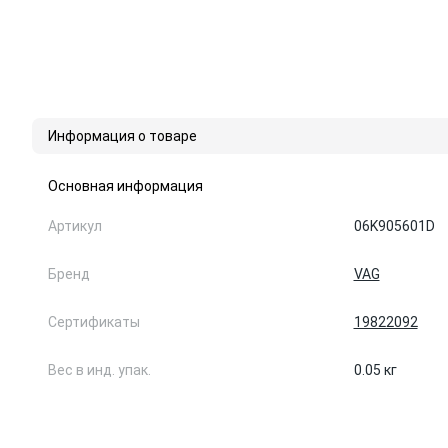
Информация о товаре
Основная информация
Артикул
06K905601D
Бренд
VAG
Сертификаты
19822092
Вес в инд. упак.
0.05 кг