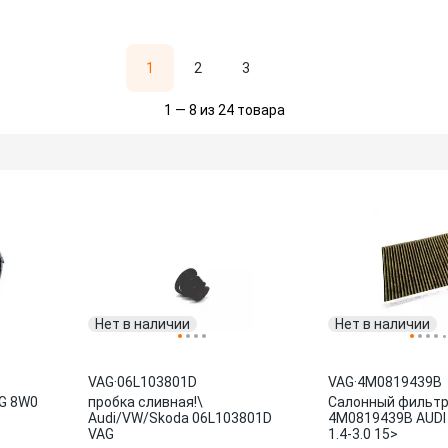
1
2
3
1 — 8 из 24 товара
Нет в наличии
Нет в наличии
VAG
·
06L103801D
VAG
·
4M0819439B
G 8W0
пробка сливная!\
Салонный фильтр
Audi/VW/Skoda 06L103801D
4M0819439B AUDI
VAG
1.4-3.0 15>