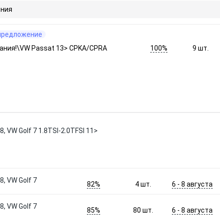
ния
предложение
100%
ания!\VW Passat 13> CPKA/CPRA
9
шт.
, VW Golf 7 1.8TSI-2.0TFSI 11>
, VW Golf 7
82%
6 - 8 августа
4
шт.
, VW Golf 7
85%
6 - 8 августа
80
шт.