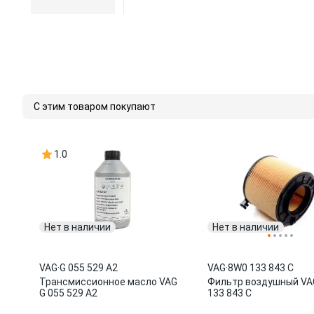
С этим товаром покупают
1.0
Нет в наличии
Нет в наличии
VAG
·
G 055 529 A2
VAG
·
8W0 133 843 C
Трансмиссионное масло VAG
Фильтр воздушный VA
G 055 529 A2
133 843 C