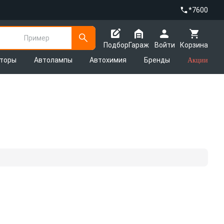
*7600
Пример
Подбор
Гараж
Войти
Корзина
яторы
Автолампы
Автохимия
Бренды
Акции