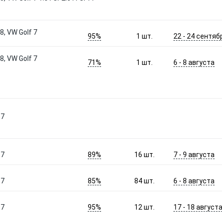
, VW Golf 7
95%
22 - 24 сентяб
1
шт.
, VW Golf 7
71%
6 - 8 августа
1
шт.
17
89%
7 - 9 августа
17
16
шт.
85%
6 - 8 августа
17
84
шт.
95%
17 - 18 август
17
12
шт.