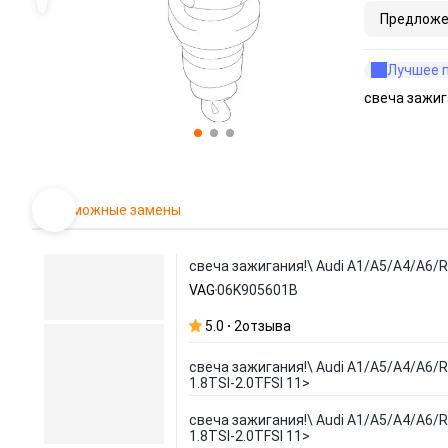
Предложе
Лучшее 
свеча зажиг
Возможные замены
свеча зажигания!\ Audi A1/A5/A4/A6/R8
VAG
06K905601B
5.0
2
отзыва
свеча зажигания!\ Audi A1/A5/A4/A6/R8
1.8TSI-2.0TFSI 11>
свеча зажигания!\ Audi A1/A5/A4/A6/R8
1.8TSI-2.0TFSI 11>