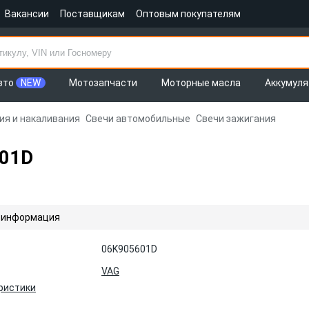
Вакансии
Поставщикам
Оптовым покупателям
вто
NEW
Мотозапчасти
Моторные масла
Аккумул
ия и накаливания
Свечи автомобильные
Свечи зажигания
601D
 информация
06K905601D
VAG
ристики