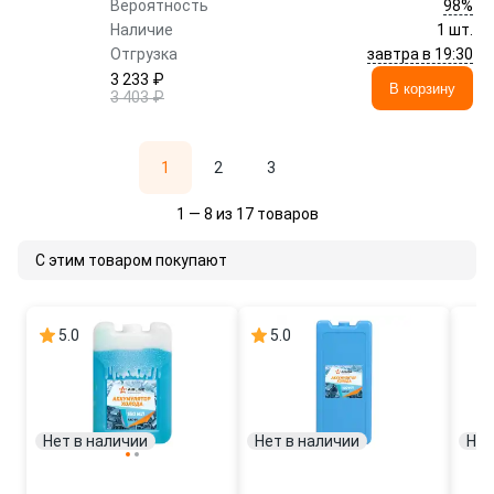
98%
Вероятность
Наличие
1 шт.
завтра в 19:30
Отгрузка
3 233 ₽
В корзину
3 403 ₽
1
2
3
1 — 8 из 17 товаров
С этим товаром покупают
5.0
5.0
Нет в наличии
Нет в наличии
Нет