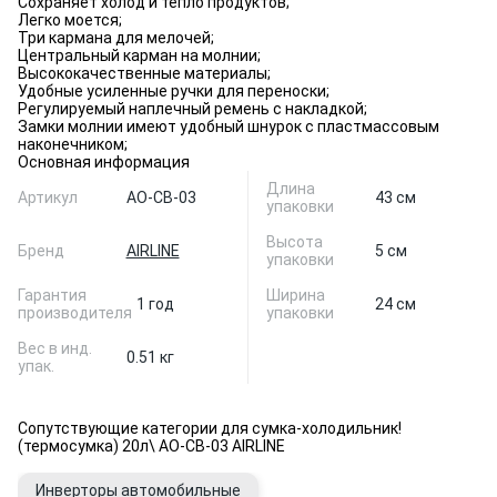
Сохраняет холод и тепло продуктов;
Легко моется;
Три кармана для мелочей;
Центральный карман на молнии;
Высококачественные материалы;
Удобные усиленные ручки для переноски;
Регулируемый наплечный ремень с накладкой;
Замки молнии имеют удобный шнурок с пластмассовым
наконечником;
Основная информация
Длина
Артикул
AO-CB-03
43 см
упаковки
Высота
Бренд
AIRLINE
5 см
упаковки
Гарантия
Ширина
1 год
24 см
производителя
упаковки
Вес в инд.
0.51 кг
упак.
Сопутствующие категории для сумка-холодильник!
(термосумка) 20л\ AO-CB-03 AIRLINE
Инверторы автомобильные