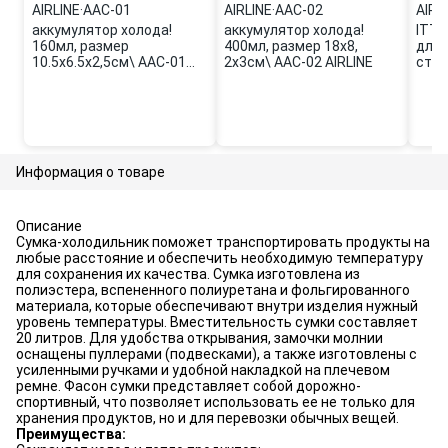
AIRLINE
·
AAC-01
AIRLINE
·
AAC-02
AIRL
аккумулятор холода!
аккумулятор холода!
ITT0
160мл, размер
400мл, размер 18x8,
для 
10.5x6.5x2,5см\ AAC-01
2x3см\ AAC-02 AIRLINE
стал
AIRLINE
0,7 л
AIRL
Информация о товаре
Описание
Сумка-холодильник поможет транспортировать продукты на
любые расстояние и обеспечить необходимую температуру
для сохранения их качества. Сумка изготовлена из
полиэстера, вспененного полиуретана и фольгированного
материала, которые обеспечивают внутри изделия нужный
уровень температуры. Вместительность сумки составляет
20 литров. Для удобства открывания, замочки молнии
оснащены пуллерами (подвесками), а также изготовлены с
усиленными ручками и удобной накладкой на плечевом
ремне. Фасон сумки представляет собой дорожно-
спортивный, что позволяет использовать ее не только для
хранения продуктов, но и для перевозки обычных вещей.
Преимущества: