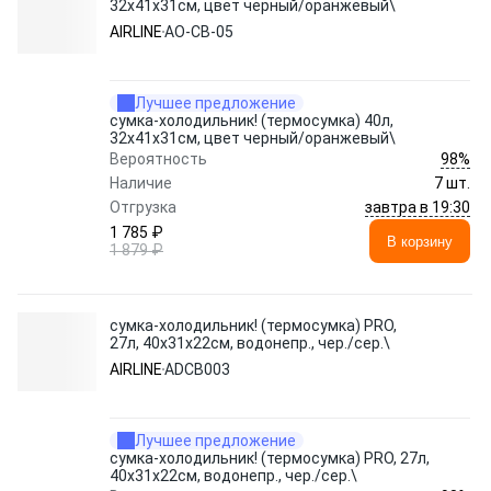
32x41x31см, цвет черный/оранжевый\
AIRLINE
AO-CB-05
Лучшее предложение
сумка-холодильник! (термосумка) 40л,
32x41x31см, цвет черный/оранжевый\
98%
Вероятность
Наличие
7 шт.
завтра в 19:30
Отгрузка
1 785 ₽
В корзину
1 879 ₽
сумка-холодильник! (термосумка) PRO,
27л, 40x31x22см, водонепр., чер./сер.\
AIRLINE
ADCB003
Лучшее предложение
сумка-холодильник! (термосумка) PRO, 27л,
40x31x22см, водонепр., чер./сер.\