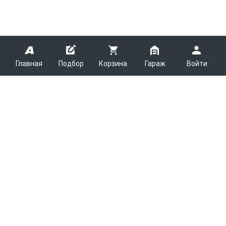
Главная
Подбор
Корзина
Гараж
Войти
ARMTEK
О Компании
Покупателям
Контакты
Как сделать заказ
Партнерам
Новости
Доставка