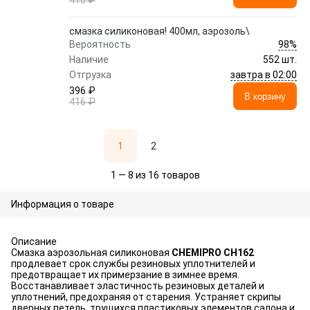
416 ₽
смазка силиконовая! 400мл, аэрозоль\
98%
Вероятность
Наличие
552 шт.
завтра в 02:00
Отгрузка
396 ₽
В корзину
416 ₽
1
2
1 — 8 из 16 товаров
Информация о товаре
Описание
Смазка аэрозольная силиконовая
CHEMIPRO CH162
продлевает срок службы резиновых уплотнителей и
предотвращает их примерзание в зимнее время.
Восстанавливает эластичность резиновых деталей и
уплотнений, предохраняя от старения. Устраняет скрипы
дверных петель, трущихся пластиковых элементов салона и