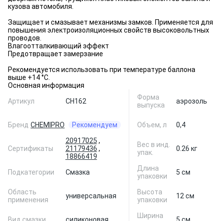
кузова автомобиля.
Защищает и смазывает механизмы замков. Применяется для
повышения электроизоляционных свойств высоковольтных
проводов.
Влагоотталкивающий эффект
Предотвращает замерзание
Рекомендуется использовать при температуре баллона
выше +14 °С.
Основная информация
Форма
Артикул
CH162
аэрозоль
выпуска
Бренд
CHEMIPRO
Рекомендуем
Объем, л
0,4
20917025
,
Вес в инд.
Сертификаты
21179436
,
0.26 кг
упак.
18866419
Длина
Подкатегории
Смазка
5 см
упаковки
Область
Высота
универсальная
12 см
применения
упаковки
Ширина
Вид смазки
силиконовая
5 см