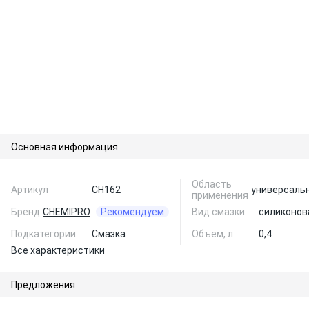
Основная информация
Область
Артикул
CH162
универсаль
применения
Бренд
CHEMIPRO
Рекомендуем
Вид смазки
силиконов
Подкатегории
Смазка
Объем, л
0,4
Все характеристики
Предложения