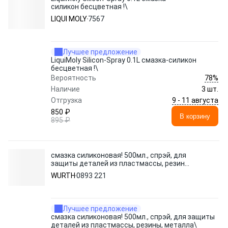
силикон бесцветная !\
LIQUI MOLY
7567
Лучшее предложение
LiquiMoly Silicon-Spray 0.1L смазка-силикон
бесцветная !\
78%
Вероятность
Наличие
3 шт.
9 - 11 августа
Отгрузка
850 ₽
В корзину
895 ₽
смазка силиконовая! 500мл., спрэй, для
защиты деталей из пластмассы, резины,
металла\
WURTH
0893 221
Лучшее предложение
смазка силиконовая! 500мл., спрэй, для защиты
деталей из пластмассы, резины, металла\