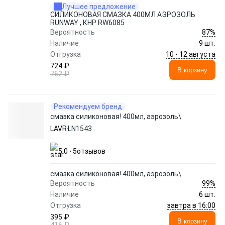
Лучшее предложение
СИЛИКОНОВАЯ СМАЗКА 400МЛ АЭРОЗОЛЬ
RUNWAY , КНР RW6085
87%
Вероятность
Наличие
9 шт.
10 - 12 августа
Отгрузка
724 ₽
В корзину
762 ₽
Рекомендуем бренд
смазка силиконовая! 400мл, аэрозоль\
LAVR
LN1543
5.0
5
отзывов
смазка силиконовая! 400мл, аэрозоль\
99%
Вероятность
Наличие
6 шт.
завтра в 16:00
Отгрузка
395 ₽
В корзину