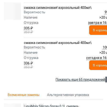
смазка силиконовая! аэрозольный 400мл\
9
Вероятность
Наличие
>20 
завтра в 16
Отгрузка
335 ₽
В корзин
353 ₽
смазка силиконовая! аэрозольный 400мл\
10
Вероятность
Наличие
>20 
сегодня в 16
Отгрузка
336 ₽
В корзин
353 ₽
Показать еще 65 предложений
Возможные замены
Альтернативная упаковка
LiquiMoly Silicon-Spray 0.1L смазка-