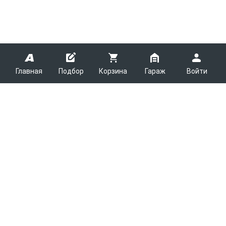
Главная
Подбор
Корзина
Гараж
Войти
ARMTEK
О Компании
Покупателям
Контакты
Как сделать заказ
Партнерам