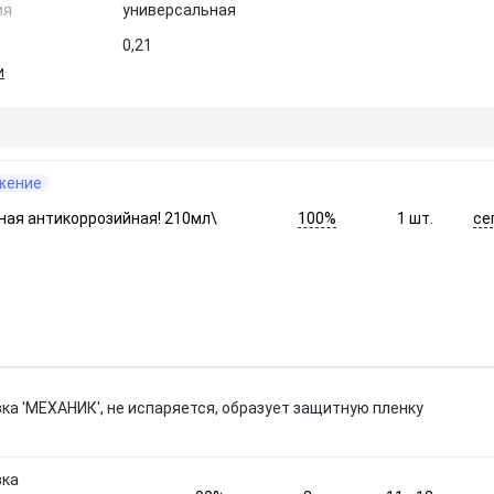
ия
универсальная
0,21
и
жение
100%
се
ная антикоррозийная! 210мл\
1
шт.
а 'МЕХАНИК', не испаряется, образует защитную пленку
зка