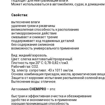
Подходит для нейтрализации влаги.
Может использоваться в автомобилях, судах, в домашнем 
Свойства:
вытеснение влаги
удаление грязи и ржавчины
великолепная способность к расползанию
антикоррозионное действие
смазывает и снижает трение
поддерживает ход подвижных деталей
без содержания силиконов
возможность универсального применения
Вид: жидкий/аэрозоль.
Цвет: слегка желтоватый/прозрачный.
Плотность при 20° C: 0,78-0,82 г/см3.
Рабочий газ: CO2.
Уд. электр. сопротивл.: 43 x 1011 ом/см.
Основа: комбинация присадок, масла, ароматические веще
Защита от коррозии: испытание распыленной соленой вод
Вытеснение воды: отличное.
Автохимия
CHEMIPRO
– это:
быстрая и эффективная очистка и обезжиривание
удобство и экономичность в применении
хорошая проникающая способность