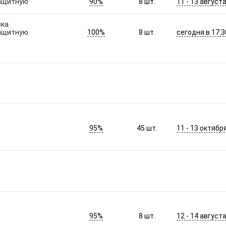
90%
11 - 13 август
защитную
8
шт.
зка
100%
сегодня в 17:3
защитную
8
шт.
95%
11 - 13 октябр
45
шт.
95%
12 - 14 август
8
шт.