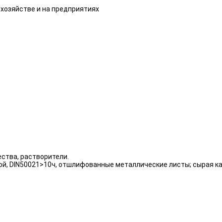
хозяйстве и на предприятиях
ства, растворители.
ой, DIN50021>10ч, отшлифованные металлические листы; сырая к