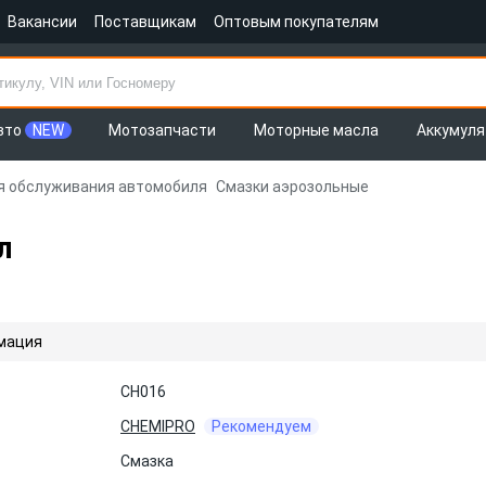
Вакансии
Поставщикам
Оптовым покупателям
вто
NEW
Мотозапчасти
Моторные масла
Аккумул
я обслуживания автомобиля
Смазки аэрозольные
л
мация
CH016
CHEMIPRO
Рекомендуем
Смазка