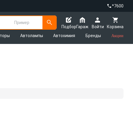
*7600
Пример
Подбор
Гараж
Войти
Корзина
яторы
Автолампы
Автохимия
Бренды
Акции