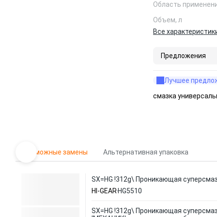
Область применен
Объем, л
Все характеристик
Предложения
Лучшее предло
смазка универсаль
Возможные замены
Альтернативная упаковка
SX=HG !312g\ Проникающая суперсмазк
HI-GEAR
HG5510
SX=HG !312g\ Проникающая суперсма