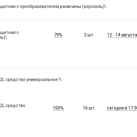
ащитная с преобразователем ржавчины (аэрозоль)\
ащитная с
79%
12 - 14 август
2
шт.
ль)\
0.2L средство универсальное !\
0.2L средство
100%
сегодня в 17:3
16
шт.