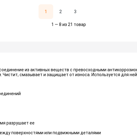
1
2
3
1 — 8 из 21 товар
 соединение из активных веществ с превосходными антикоррози
Чистит, смазывает и защищает от износа. Используется для не
оединений
емя разрушает ее
между поверхностями или подвижными деталями