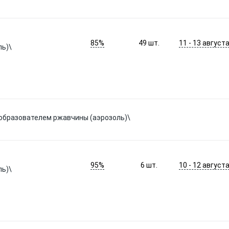
85%
11 - 13 август
49
шт.
ль)\
образователем ржавчины (аэрозоль)\
95%
10 - 12 август
6
шт.
ль)\