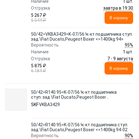
Наличие
1 шт.
завтра в 19:30
Отгрузка
5 267 ₽
В корзину
5 544 ₽
50/42=VKBA3429=K-07/56 !к-кт подшипника ступ.
зад.\Fiat Ducato,Peugeot Boxer <=1400kg 94>
95%
Вероятность
Наличие
1 шт.
7 - 9 августа
Отгрузка
5 875 ₽
В корзину
6 184 ₽
50/42=R140.95=K-07/56 !к-кт подшипника
ступ. зад.\Fiat Ducato,Peugeot Boxer
<=1400kg 94-02
SKF
VKBA3429
50/42=R140.95=K-07/56 !к-кт подшипника ступ.
зад.\Fiat Ducato,Peugeot Boxer <=1400kg 94-02
90%
Вероятность