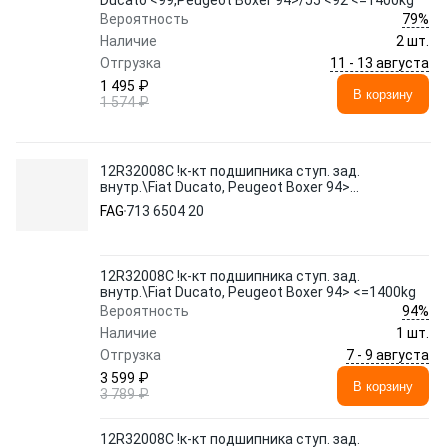
Ducato <99,Peugeot Boxer 94>/J5 <92 <=1400kg
79%
Вероятность
Наличие
2 шт.
11 - 13 августа
Отгрузка
1 495 ₽
В корзину
1 574 ₽
12R32008C !к-кт подшипника ступ. зад.
внутр.\Fiat Ducato, Peugeot Boxer 94>
<=1400kg
FAG
713 6504 20
12R32008C !к-кт подшипника ступ. зад.
внутр.\Fiat Ducato, Peugeot Boxer 94> <=1400kg
94%
Вероятность
Наличие
1 шт.
7 - 9 августа
Отгрузка
3 599 ₽
В корзину
3 789 ₽
12R32008C !к-кт подшипника ступ. зад.