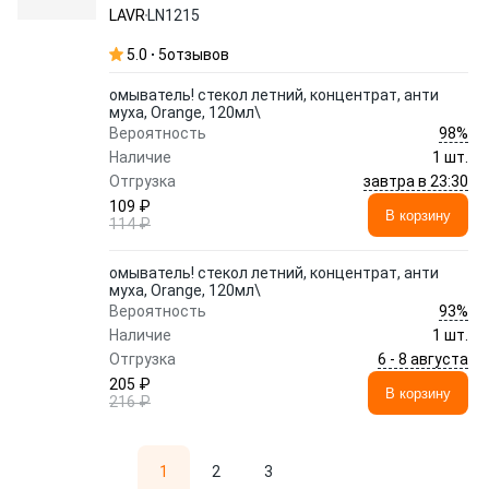
LAVR
LN1215
5.0
5
отзывов
омыватель! стекол летний, концентрат, анти
муха, Orange, 120мл\
98%
Вероятность
Наличие
1 шт.
завтра в 23:30
Отгрузка
109 ₽
В корзину
114 ₽
омыватель! стекол летний, концентрат, анти
муха, Orange, 120мл\
93%
Вероятность
Наличие
1 шт.
6 - 8 августа
Отгрузка
205 ₽
В корзину
216 ₽
1
2
3