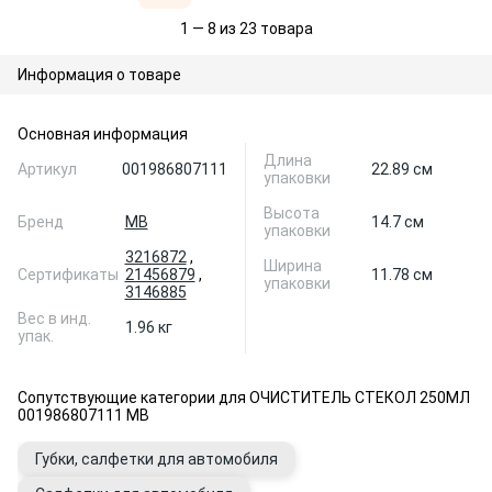
1 — 8 из 23 товара
Информация о товаре
Основная информация
Длина
Артикул
001986807111
22.89 см
упаковки
Высота
Бренд
MB
14.7 см
упаковки
3216872
,
Ширина
Сертификаты
21456879
,
11.78 см
упаковки
3146885
Вес в инд.
1.96 кг
упак.
Сопутствующие категории для ОЧИСТИТЕЛЬ СТЕКОЛ 250МЛ
001986807111 MB
Губки, салфетки для автомобиля