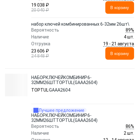
19 038 ₽
В корзину
20 040 ₽
набор ключей комбинированных 6-32мм 26шт\
89%
Вероятность
Наличие
4 шт.
19 - 21 августа
Отгрузка
23 606 ₽
В корзину
24 848 ₽
НАБОРКЛЮЧЕЙКОМБИНИР.6-
32ММ26ШТTOPTUL(GAAA2604)
TOPTUL
GAAA2604
Лучшее предложение
НАБОРКЛЮЧЕЙКОМБИНИР.6-
32ММ26ШТTOPTUL(GAAA2604)
86%
Вероятность
Наличие
2 шт.
12 - 14 августа