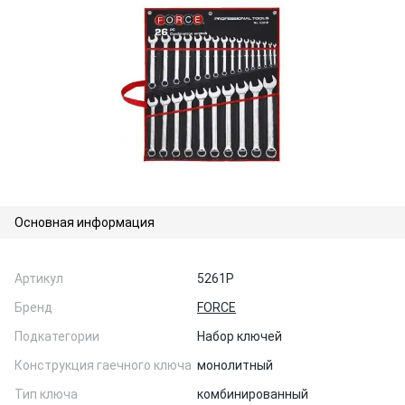
Основная информация
Артикул
5261P
Бренд
FORCE
Подкатегории
Набор ключей
Конструкция гаечного ключа
монолитный
Тип ключа
комбинированный