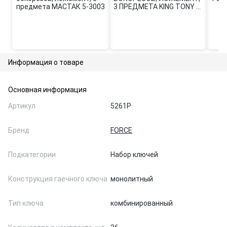
предмета МАСТАК 5-3003
3 ПРЕДМЕТА KING TONY 9-
40103GP
Информация о товаре
Основная информация
Артикул
5261P
Бренд
FORCE
Подкатегории
Набор ключей
Конструкция гаечного ключа
монолитный
Тип ключа
комбинированный