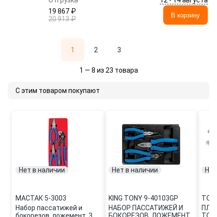
Отгрузка
19 867 ₽
В корзину
20 913 ₽
1
2
3
1 — 8 из 23 товара
С этим товаром покупают
Нет в наличии
Нет в наличии
Нет
МАСТАК
·
5-3003
KING TONY
·
9-40103GP
TOP
Набор пассатижей и
НАБОР ПАССАТИЖЕЙ И
ПЛО
бокорезов, ложемент, 3
БОКОРЕЗОВ, ЛОЖЕМЕНТ,
TOPT