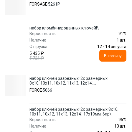
FORSAGE
5261P
набор кломбинированных ключей!\
91%
Вероятность
Наличие
1 шт.
12 - 14 августа
Отгрузка
5 435 ₽
В корзину
5 721 ₽
набор ключей разрезных! 2х размерных
8х10, 10х11, 10х12, 11х13, 12х14',
17х19мм, 6пр\
FORCE
5066
набор ключей разрезных! 2х размерных 8х10,
10х11, 10х12, 11х13, 12х14', 17х19мм, 6пр\
95%
Вероятность
Наличие
13 шт.