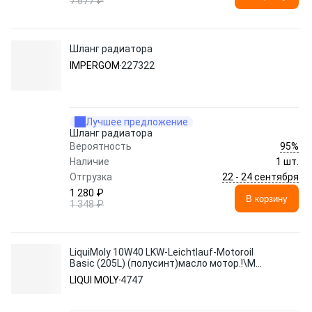
7 677 ₽
Шланг радиатора
IMPERGOM
227322
Лучшее предложение
Шланг радиатора
95%
Вероятность
Наличие
1 шт.
22 - 24 сентября
Отгрузка
1 280 ₽
В корзину
1 348 ₽
LiquiMoly 10W40 LKW-Leichtlauf-Motoroil
Basic (205L) (полусинт)масло мотор.!\MB
228.3/229.1
LIQUI MOLY
4747