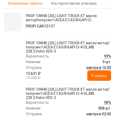
Возможные замены
Альтернативная упаковка
PROF 10W40 (20L) LIGHT-TRUCK XT масло
мотор!полусинт\ACEA E7,A3/B4,API CI-
4/SL,MB 228.3,Volvo VDS-3
PROFI-CAR
35107
PROF 10W40 (20L) LIGHT-TRUCK XT масло мотор!
полусинт\ACEA E7,A3/B4,API CI-4/SL,MB
228.3,Volvo VDS-3
99%
Вероятность
Наличие
9 шт.
завтра в 16:00
Отгрузка
12 631 ₽
В корзину
13 295 ₽
PROF 10W40 (20L) LIGHT-TRUCK XT масло мотор!
полусинт\ACEA E7,A3/B4,API CI-4/SL,MB
228.3,Volvo VDS-3
98%
Вероятность
Наличие
808 шт.
завтра в 02:00
Отгрузка