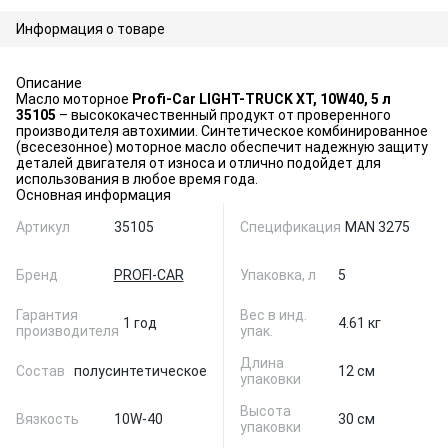
Информация о товаре
Описание
Масло моторное
Profi-Car LIGHT-TRUCK XT, 10W40, 5 л
35105
– высококачественный продукт от проверенного
производителя автохимии. Синтетическое комбинированное
(всесезонное) моторное масло обеспечит надежную защиту
деталей двигателя от износа и отлично подойдет для
использования в любое время года.
Основная информация
Артикул
35105
Спецификация
MAN 3275
Бренд
PROFI-CAR
Упаковка, л
5
Гарантия
Вес в инд.
1 год
4.61 кг
производителя
упак.
Длина
Состав
полусинтетическое
12 см
упаковки
Высота
Вязкость
10W-40
30 см
упаковки