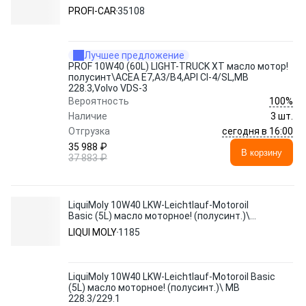
4/SL,MB 228.3,Volvo VDS-3
PROFI-CAR
35108
Лучшее предложение
PROF 10W40 (60L) LIGHT-TRUCK XT масло мотор!
полусинт\ACEA E7,A3/B4,API CI-4/SL,MB
228.3,Volvo VDS-3
100%
Вероятность
Наличие
3 шт.
сегодня в 16:00
Отгрузка
35 988 ₽
В корзину
37 883 ₽
LiquiMoly 10W40 LKW-Leichtlauf-Motoroil
Basic (5L) масло моторное! (полусинт.)\
MB 228.3/229.1
LIQUI MOLY
1185
LiquiMoly 10W40 LKW-Leichtlauf-Motoroil Basic
(5L) масло моторное! (полусинт.)\ MB
228.3/229.1