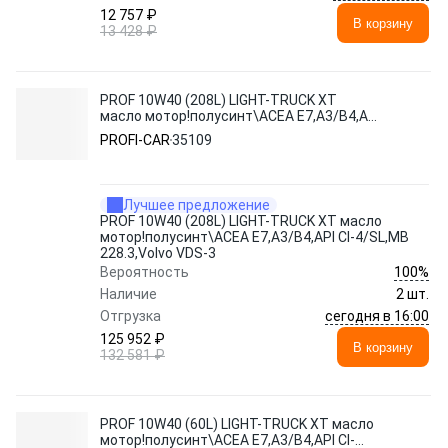
12 757 ₽
В корзину
13 428 ₽
PROF 10W40 (208L) LIGHT-TRUCK XT
масло мотор!полусинт\ACEA E7,A3/B4,API
CI-4/SL,MB 228.3,Volvo VDS-3
PROFI-CAR
35109
Лучшее предложение
PROF 10W40 (208L) LIGHT-TRUCK XT масло
мотор!полусинт\ACEA E7,A3/B4,API CI-4/SL,MB
228.3,Volvo VDS-3
100%
Вероятность
Наличие
2 шт.
сегодня в 16:00
Отгрузка
125 952 ₽
В корзину
132 581 ₽
PROF 10W40 (60L) LIGHT-TRUCK XT масло
мотор!полусинт\ACEA E7,A3/B4,API CI-