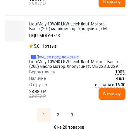
В корзину
86 877 ₽
LiquiMoly 10W40 LKW-Leichtlauf-Motoroil
Basic (20L) масло мотор. !(полусинт)\ MB
228.3/229.1
LIQUI MOLY
4743
5.0
1
отзыв
Лучшее предложение
LiquiMoly 10W40 LKW-Leichtlauf-Motoroil Basic
(20L) масло мотор. !(полусинт)\ MB 228.3/229.1
100%
Вероятность
Наличие
4 шт.
сегодня в 16:00
Отгрузка
28 480 ₽
В корзину
29 979 ₽
1
2
3
1 — 8 из 20 товаров