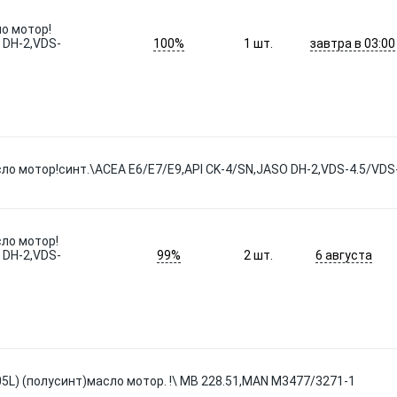
ло мотор!
100%
завтра в 03:00
 DH-2,VDS-
1
шт.
ло мотор!синт.\ACEA E6/E7/E9,API CK-4/SN,JASO DH-2,VDS-4.5/VDS
сло мотор!
99%
6 августа
 DH-2,VDS-
2
шт.
205L) (полусинт)масло мотор. !\ MB 228.51,MAN M3477/3271-1