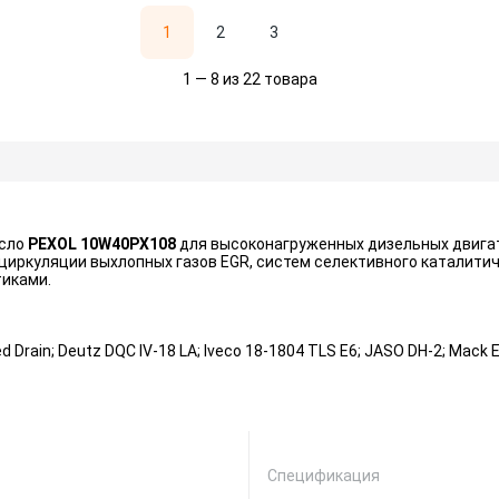
1
2
3
1 — 8 из 22 товара
асло
PEXOL 10W40PX108
для высоконагруженных дизельных двигател
ркуляции выхлопных газов EGR, систем селективного каталитич
иками.
Drain; Deutz DQC IV-18 LA; Iveco 18-1804 TLS E6; JASO DH-2; Mack 
Спецификация