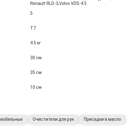
Renault RLD-3,
Volvo VDS-4.5
5
T7
4.5 кг
30 см
35 см
10 см
омобильные
Очистители для рук
Присадки в масло