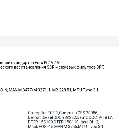
ей стандартов Euro IV / V / VI.
еского восстановления SCR и сажевых фильтров DPF.
EO-N; MAN M 3477/M 3271-1; MB 228.51; MTU Type 3.1;
Caterpillar ECF-1,
Cummins CES 20086,
Detroit Diesel DDC 93K222,
Deutz DQC IV-18 LA,
DTFR 15C100,
DTFR 15C110,
Jaso DH-2,
Mack EOS-4.5,
MAN M 3755,
MTU Type 3.1,