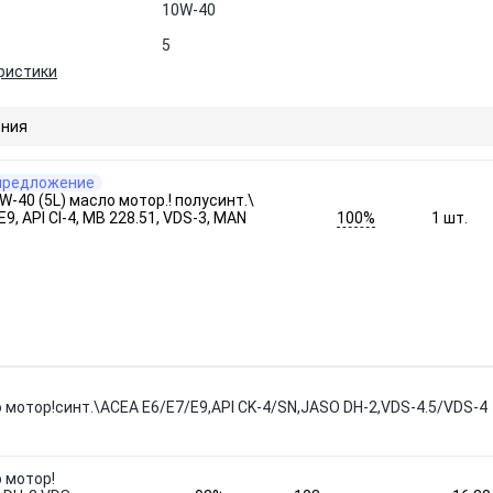
10W-40
5
ристики
ния
предложение
-40 (5L) масло мотор.! полусинт.\
100%
9, API CI-4, MB 228.51, VDS-3, MAN
1
шт.
 мотор!синт.\ACEA E6/E7/E9,API CK-4/SN,JASO DH-2,VDS-4.5/VDS-4
 мотор!