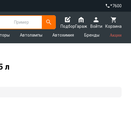
*7600
Пример
Подбор
Гараж
Войти
Корзина
яторы
Автолампы
Автохимия
Бренды
Акции
5 л