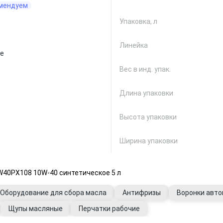
мендуем
Упаковка, л
Линейка
е
Вес в инд. упак.
Длина упаковки
Высота упаковки
Ширина упаковки
W40PX108 10W-40 синтетическое 5 л
Оборудование для сбора масла
Антифризы
Воронки авт
Щупы масляные
Перчатки рабочие