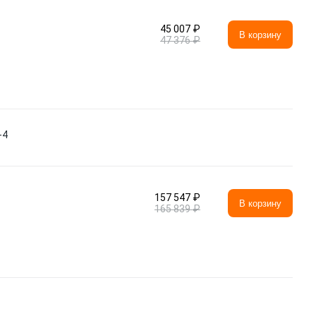
45 007 ₽
В корзину
47 376 ₽
-4
157 547 ₽
В корзину
165 839 ₽