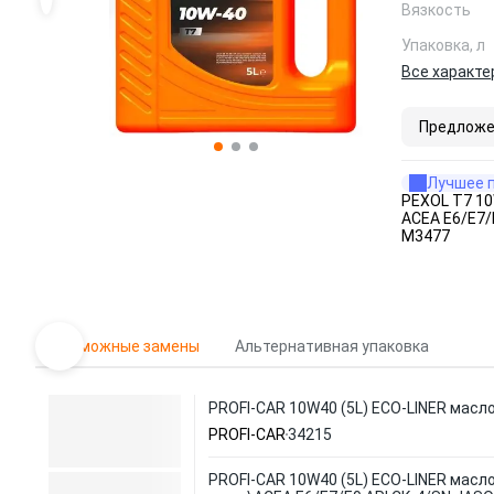
Вязкость
Упаковка, л
Все характе
Предложе
Лучшее 
PEXOL T7 10W
ACEA E6/E7/E
M3477
Возможные замены
Альтернативная упаковка
PROFI-CAR 10W40 (5L) ECO-LINER масло
PROFI-CAR
34215
PROFI-CAR 10W40 (5L) ECO-LINER масло