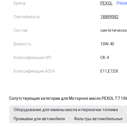
Бренд
PEXOL
Реко
Сертификаты
18889082
Состав
синтетическо
Вязкость
10W-40
Классификация API
CK-4
Классификация ACEA
E11,
E7,
E8
Сопутствующие категории для Моторное масло PEXOL T7 10
Оборудование для замены масла и перекачки топлива
Промывки для автомобиля
Фильтры автомобильные