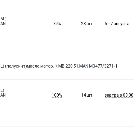
05L)
79%
5 - 7 августа
MAN
23
шт.
20L) (полусинт)масло мотор. !\ MB 228.51,MAN M3477/3271-1
0L)
100%
завтра в 03:00
MAN
14
шт.