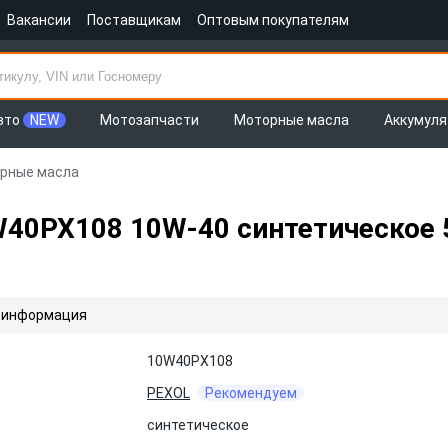
Вакансии
Поставщикам
Оптовым покупателям
вто
NEW
Мотозапчасти
Моторные масла
Аккумул
рные масла
40PX108 10W-40 синтетическое 
 информация
10W40PX108
PEXOL
Рекомендуем
синтетическое