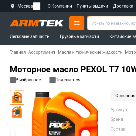
Москва
О Компании
Пункты выдачи
Доставка
Легковые запчасти
Грузовые запчасти
Китайские а
Главная
Ассортимент
Масла и технические жидкости
Мото
Моторное масло PEXOL T7 10W
В избранное
Поделиться
Основная
Артикул
Бренд
Состав