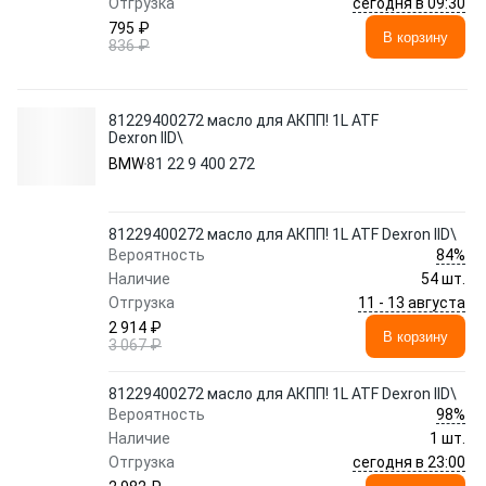
сегодня в 09:30
Отгрузка
795 ₽
В корзину
836 ₽
81229400272 масло для АКПП! 1L ATF
Dexron IID\
BMW
81 22 9 400 272
81229400272 масло для АКПП! 1L ATF Dexron IID\
84%
Вероятность
Наличие
54 шт.
11 - 13 августа
Отгрузка
2 914 ₽
В корзину
3 067 ₽
81229400272 масло для АКПП! 1L ATF Dexron IID\
98%
Вероятность
Наличие
1 шт.
сегодня в 23:00
Отгрузка