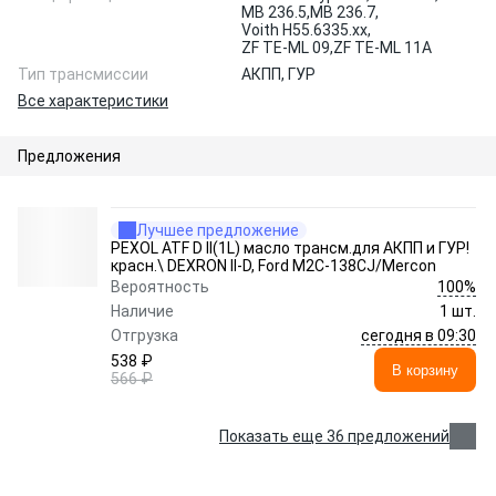
MB 236.5,
MB 236.7,
Voith H55.6335.xx,
ZF TE-ML 09,
ZF TE-ML 11A
Тип трансмиссии
АКПП, ГУР
Все характеристики
Предложения
Лучшее предложение
PEXOL ATF D II(1L) масло трансм.для АКПП и ГУР!
красн.\ DEXRON II-D, Ford M2C-138CJ/Mercon
100%
Вероятность
Наличие
1 шт.
сегодня в 09:30
Отгрузка
538 ₽
В корзину
566 ₽
Показать еще 36 предложений