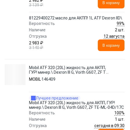
2 982 ₽
В корзину
3 139 ₽
81229400272 масло для АКПП! 1L ATF Dexron IID\
99%
Вероятность
Наличие
2 шт.
12 августа
Отгрузка
2 983 ₽
В корзину
3 140 ₽
Mobil ATF 320 (20L) жидкость для АКПП,
ГУР! минер.\ Dexron III G, Voith G607, ZF TE-
ML-04D/17C
MOBIL
146409
Лучшее предложение
Mobil ATF 320 (20L) жидкость для АКПП, ГУР!
минер.\ Dexron III G, Voith G607, ZF TE-ML-04D/17C
100%
Вероятность
Наличие
1 шт.
сегодня в 09:30
Отгрузка