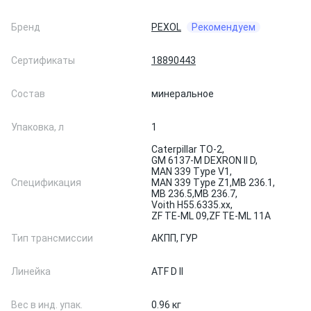
Бренд
PEXOL
Рекомендуем
Сертификаты
18890443
Состав
минеральное
Упаковка, л
1
Caterpillar TO-2,
GM 6137-M DEXRON II D,
MAN 339 Type V1,
Спецификация
MAN 339 Type Z1,
MB 236.1,
MB 236.5,
MB 236.7,
Voith H55.6335.xx,
ZF TE-ML 09,
ZF TE-ML 11A
Тип трансмиссии
АКПП, ГУР
Линейка
ATF D II
Вес в инд. упак.
0.96 кг