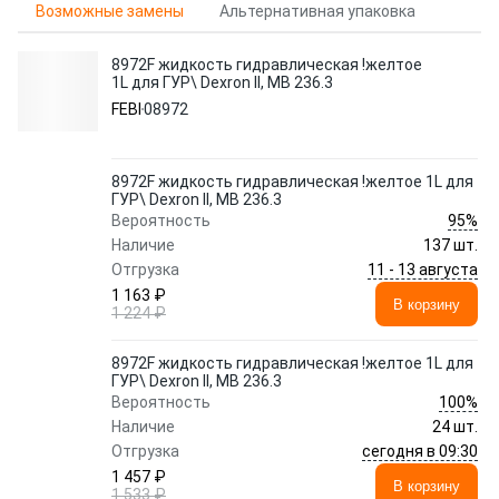
Возможные замены
Альтернативная упаковка
8972F жидкость гидравлическая !желтое
1L для ГУР\ Dexron II, MB 236.3
FEBI
08972
8972F жидкость гидравлическая !желтое 1L для
ГУР\ Dexron II, MB 236.3
95%
Вероятность
Наличие
137 шт.
11 - 13 августа
Отгрузка
1 163 ₽
В корзину
1 224 ₽
8972F жидкость гидравлическая !желтое 1L для
ГУР\ Dexron II, MB 236.3
100%
Вероятность
Наличие
24 шт.
сегодня в 09:30
Отгрузка
1 457 ₽
В корзину
1 533 ₽