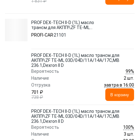
1 831 ₽
PROF DEX-TECH II-D (1L) масло
трансм.для АКПП!\ZF TE-ML
03D/04D/11A/14A/17C,MB 236.1,Dexron II D
PROFI-CAR
21101
PROF DEX-TECH II-D (1L) масло трансм.для
АКПП!\ZF TE-ML 03D/04D/11A/14A/17C,MB
236.1,Dexron II D
99%
Вероятность
Наличие
2 шт.
завтра в 16:00
Отгрузка
701 ₽
В корзину
738 ₽
PROF DEX-TECH II-D (1L) масло трансм.для
АКПП!\ZF TE-ML 03D/04D/11A/14A/17C,MB
236.1,Dexron II D
100%
Вероятность
Наличие
3 шт.