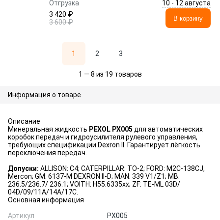
10 - 12 августа
Отгрузка
3 420 ₽
В корзину
3 600 ₽
1
2
3
1 — 8 из 19 товаров
Информация о товаре
Описание
Минеральная жидкость
PEXOL PX005
для автоматических
коробок передач и гидроусилителя рулевого управления,
требующих спецификации Dexron II. Гарантирует лёгкость
переключения передач.
Допуски:
ALLISON: C4; CATERPILLAR: TO-2; FORD: M2C-138CJ,
Mercon; GM: 6137-M DEXRON II-D; MAN: 339 V1/Z1; MB:
236.5/236.7/ 236.1; VOITH: H55.6335xx; ZF: TE-ML 03D/
04D/09/11A/14A/17C.
Основная информация
Артикул
PX005